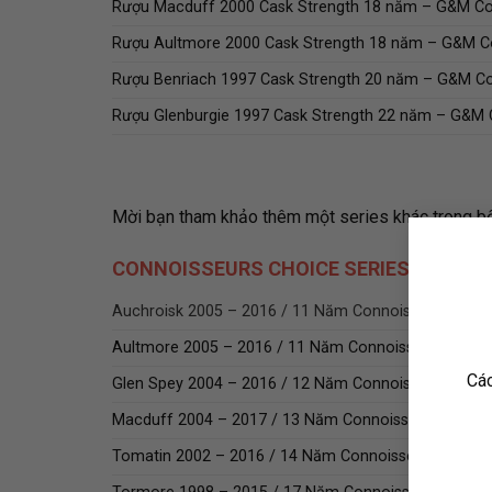
Rượu Macduff 2000 Cask Strength 18 năm – G&M Co
Rượu Aultmore 2000 Cask Strength 18 năm – G&M C
Rượu Benriach 1997 Cask Strength 20 năm – G&M Co
Rượu Glenburgie 1997 Cask Strength 22 năm – G&M 
Mời bạn tham khảo thêm một series khác trong b
CONNOISSEURS CHOICE SERIES – GORD
Auchroisk 2005 – 2016 / 11 Năm Connoisseurs Choi
Aultmore 2005 – 2016 / 11 Năm Connoisseurs Choic
Các
Glen Spey 2004 – 2016 / 12 Năm Connoisseurs Choi
Macduff 2004 – 2017 / 13 Năm Connoisseurs Choic
Tomatin 2002 – 2016 / 14 Năm Connoisseurs Choice