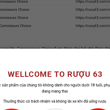
nnoiseurs Choice
https://ruou63.com/
onnoiseurs Choice
https://ruou63.com/
nnoiseurs Choice
https://ruou63.com/r
Connoiseurs Choice
https://ruou63.com/r
ộ sưu tập
Connoisseurs Choice
được đóng chai bởi nhà đóng chai
ON & MACPHAIL
ce
https://ruou63.com/
WELLCOME TO RƯỢU 63
e
https://ruou63.com/
 sản phẩm của chúng tôi không dành cho người dưới 18 tuổi, ph
ce
https://ruou63.com/
đang mang thai.
e
https://ruou63.com
Thưởng thức có trách nhiệm và không lái xe khi đã uống rượu.
https://ruou63.com/