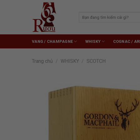
Skip
to
Tìm
content
kiếm:
VANG / CHAMPAGNE
WHISKY
COGNAC / A
Trang chủ
/
WHISKY
/
SCOTCH