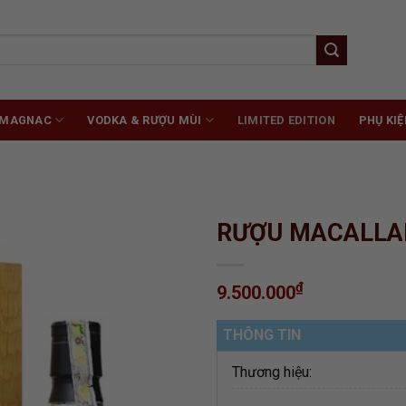
RMAGNAC
VODKA & RƯỢU MÙI
LIMITED EDITION
PHỤ KIỆ
RƯỢU MACALLA
₫
9.500.000
ADD TO
WISHLIST
THÔNG TIN
Thương hiệu: