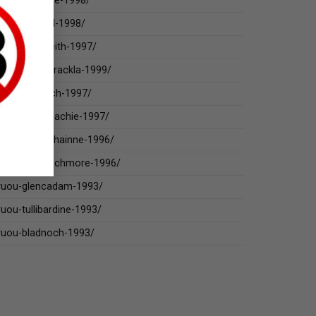
/ruou-tormore-1998/
ruou-braeval-1998/
ruou-glen-keith-1997/
ruou-royal-brackla-1999/
ruou-benriach-1997/
ruou-craigellachie-1997/
ruou-allt-a-bhainne-1996/
/ruou-mannochmore-1996/
/ruou-glencadam-1993/
uou-tullibardine-1993/
ruou-bladnoch-1993/