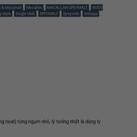
 & Macphail
,
Macallan
,
MACALLAN SPEYMALT
,
RƯỢU
y Style
,
Single Malt
,
SPEYMALT
,
Speyside
,
Vintage
,
ống neat) từng ngụm nhỏ, lý tưởng nhất là dùng ly