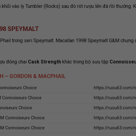
á khối vào ly Tumbler (Rocks) sau đó rót rượu lên đá rồi thưởng. 
998 SPEYMALT
Phail trong seri Speymalt. Macallan 1998 Speymalt G&M chưng
ượu đóng chai
Cask Strength
khác trong bộ sưu tập
Connoisseu
H – GORDON & MACPHAIL
Connoiseurs Choice
https://ruou63.com/r
M Connoiseurs Choice
https://ruou63.com/r
nnoiseurs Choice
https://ruou63.com/r
&M Connoiseurs Choice
https://ruou63.com/r
&M Connoiseurs Choice
https://ruou63.com/r