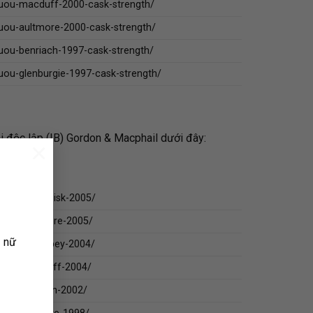
ruou-macduff-2000-cask-strength/
ruou-aultmore-2000-cask-strength/
uou-benriach-1997-cask-strength/
uou-glenburgie-1997-cask-strength/
 độc lập (IB) Gordon & Macphail dưới đây:
×
ruou-auchroisk-2005/
ruou-aultmore-2005/
ụ nữ
ruou-glen-spey-2004/
/ruou-macduff-2004/
ruou-tomatin-2002/