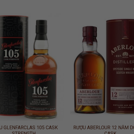
ADD TO
ADD
WISHLIST
WISH
U GLENFARCLAS 105 CASK
RƯỢU ABERLOUR 12 NĂM D
STRENGTH
CASK