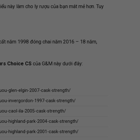
Kiểu này làm cho ly rượu của bạn mát mẻ hơn. Tuy
 cất năm 1998 đóng chai năm 2016 – 18 năm,
rs Choice CS
của G&M này dưới đây:
uou-glen-elgin-2007-cask-strength/
uou-invergordon-1997-cask-strength/
uou-caol-ila-2005-cask-strength/
uou-highland-park-2004-cask-strength/
uou-highland-park-2001-cask-strength/