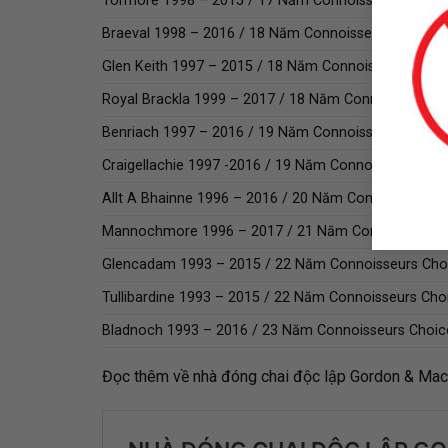
Tormore 1998 – 2015 / 17 Năm Connoisseurs Choic
Braeval 1998 – 2016 / 18 Năm Connoisseurs Choice
Glen Keith 1997 – 2015 / 18 Năm Connoisseurs Choi
Royal Brackla 1999 – 2017 / 18 Năm Connoisseurs C
Benriach 1997 – 2016 / 19 Năm Connoisseurs Choic
Craigellachie 1997 -2016 / 19 Năm Connoisseurs Cho
Allt A Bhainne 1996 – 2016 / 20 Năm Connoisseurs 
Mannochmore 1996 – 2017 / 21 Năm Connoisseurs 
Glencadam 1993 – 2015 / 22 Năm Connoisseurs Cho
Tullibardine 1993 – 2015 / 22 Năm Connoisseurs Cho
Bladnoch 1993 – 2016 / 23 Năm Connoisseurs Choic
Đọc thêm về nhà đóng chai độc lập Gordon & Macp