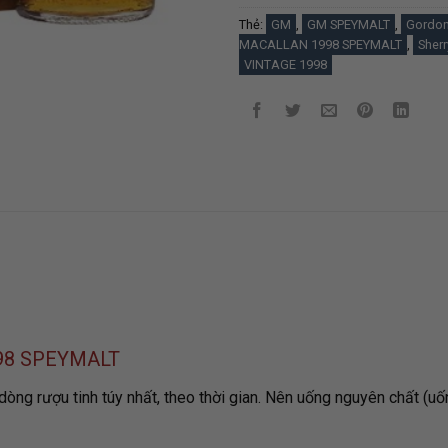
Thẻ:
GM
,
GM SPEYMALT
,
Gordon
MACALLAN 1998 SPEYMALT
,
Sherr
VINTAGE 1998
98 SPEYMALT
 dòng rượu tinh túy nhất, theo thời gian. Nên uống nguyên chất (u