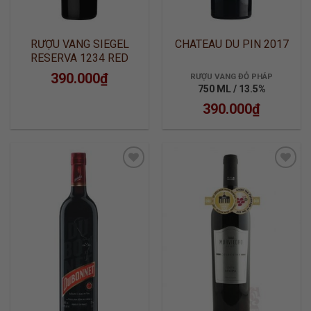
RƯỢU VANG SIEGEL
CHATEAU DU PIN 2017
RESERVA 1234 RED
390.000
₫
RƯỢU VANG ĐỎ PHÁP
750 ML / 13.5%
390.000
₫
ADD TO
ADD TO
WISHLIST
WISHLIST