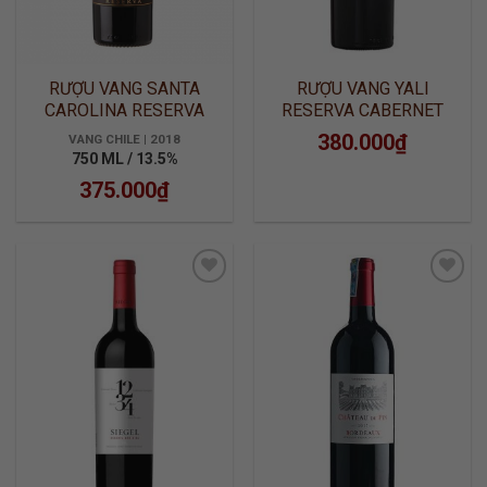
RƯỢU VANG SANTA
RƯỢU VANG YALI
CAROLINA RESERVA
RESERVA CABERNET
CABERNET SAUVIGNON
SAUVIGNON
380.000
₫
VANG CHILE | 2018
750 ML / 13.5%
375.000
₫
ADD TO
ADD TO
WISHLIST
WISHLIST