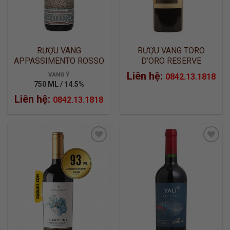
RƯỢU VANG
RƯỢU VANG TORO
APPASSIMENTO ROSSO
D’ORO RESERVE
PUGLIA IGT BOTTER
CABERNET SAUVIGNON
Liên hệ:
VANG Ý
0842.13.1818
750 ML / 14.5%
Liên hệ:
0842.13.1818
ADD TO
ADD TO
WISHLIST
WISHLIST