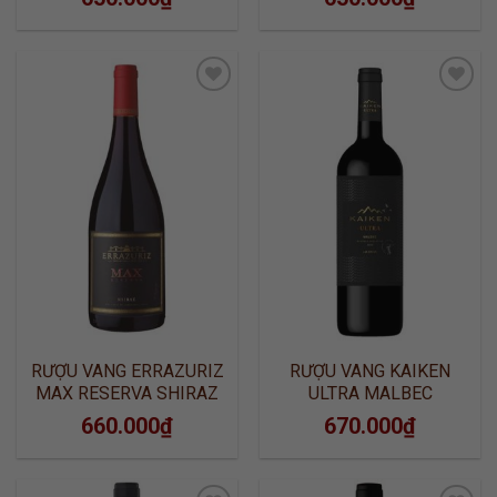
ADD TO
ADD TO
WISHLIST
WISHLIST
RƯỢU VANG ERRAZURIZ
RƯỢU VANG KAIKEN
MAX RESERVA SHIRAZ
ULTRA MALBEC
660.000
₫
670.000
₫