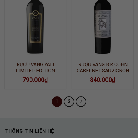
ADD TO
ADD TO
WISHLIST
WISHLIST
RƯỢU VANG YALI
RƯỢU VANG B.R COHN
LIMITED EDITION
CABERNET SAUVIGNON
CABERNET SAUVIGNON
790.000
₫
840.000
₫
1
2
THÔNG TIN LIÊN HỆ