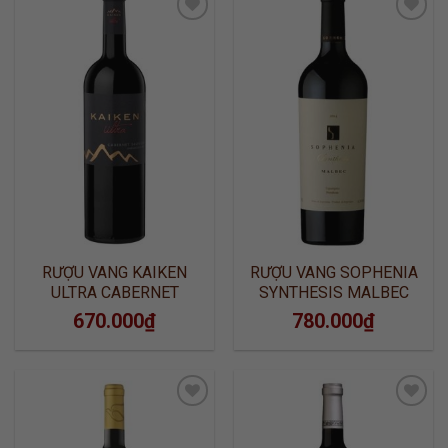
ADD TO
ADD TO
WISHLIST
WISHLIST
RƯỢU VANG KAIKEN
RƯỢU VANG SOPHENIA
ULTRA CABERNET
SYNTHESIS MALBEC
SAUVIGNON
670.000
₫
780.000
₫