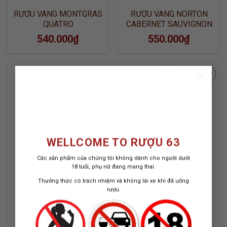
RƯỢU VANG MONTGRAS
RƯỢU VANG NORTON
QUATRO
CABERNET SAUVIGNON
540.000
₫
550.000
₫
×
ADD TO
ADD TO
WISHLIST
WISHLIST
WELLCOME TO RƯỢU 63
Các sản phẩm của chúng tôi không dành cho người dưới
18 tuổi, phụ nữ đang mang thai.
Thưởng thức có trách nhiệm và không lái xe khi đã uống
rượu.
FINCA FLICHMAN
RƯỢU VANG NORTON
RESERVA CABERNET
MALBEC