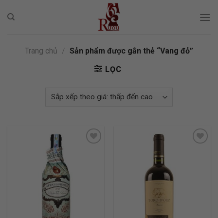
Skip
to
content
Trang chủ
/
Sản phẩm được gắn thẻ “Vang đỏ”
LỌC
ADD TO
ADD TO
WISHLIST
WISHLIST