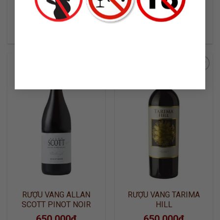
SAUVIGNON
630.000
₫
RƯỢU VANG ĐỎ ARGENTINA
750 ML / 14%
590.000
₫
ADD TO
ADD TO
WISHLIST
WISHLIST
RƯỢU VANG ALLAN
RƯỢU VANG TARIMA
SCOTT PINOT NOIR
HILL
650.000
₫
650.000
₫