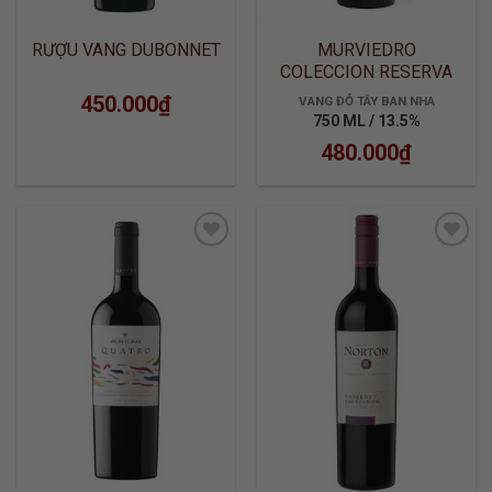
RƯỢU VANG DUBONNET
MURVIEDRO
COLECCION RESERVA
450.000
₫
VANG ĐỎ TÂY BAN NHA
750 ML / 13.5%
480.000
₫
ADD TO
ADD TO
WISHLIST
WISHLIST