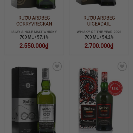
RƯỢU ARDBEG
RƯỢU ARDBEG
CORRYVRECKAN
UIGEADAIL
ISLAY SINGLE MALT WHISKY
WHISKY OF THE YEAR 2021
700 ML / 57.1%
700 ML / 54.2%
2.550.000
₫
2.700.000
₫
ADD TO
ADD TO
WISHLIST
WISHLIST