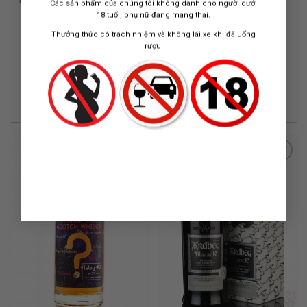
Các sản phẩm của chúng tôi không dành cho người dưới
18 tuổi, phụ nữ đang mang thai.
RƯỢU ARDBEG
RƯỢU ARDBEG DRUM
Thưởng thức có trách nhiệm và không lái xe khi đã uống
AURIVERDES
rượu.
2014 RELEASE / ISLAY WHISKY
ISLAY WHISKY (OB)
(OB)
700 ML / 46%
700 ML / 49.9%
6.800.000
₫
6.800.000
₫
ADD TO
ADD TO
WISHLIST
WISHLIST