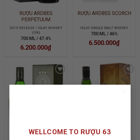
RƯỢU ARDBEG
RƯỢU ARDBEG SCORCH
PERPETUUM
2015 RELEASE / ISLAY WHISKY
ISLAY SINGLE MALT WHISKY
(OB)
700 ML / 46%
700 ML / 47.4%
6.500.000
₫
6.200.000
₫
×
ADD TO
ADD TO
WISHLIST
WISHLIST
HẾT HÀNG
WELLCOME TO RƯỢU 63