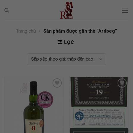
Skip
to
content
Trang chủ
/
Sản phẩm được gắn thẻ “Ardbeg”
LỌC
ADD TO
ADD TO
WISHLIST
WISHLIST