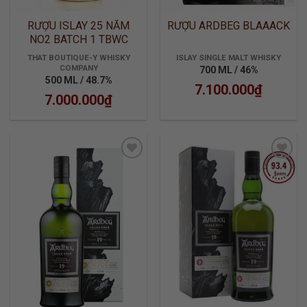
RƯỢU ISLAY 25 NĂM
RƯỢU ARDBEG BLAAACK
NO2 BATCH 1 TBWC
THAT BOUTIQUE-Y WHISKY
ISLAY SINGLE MALT WHISKY
COMPANY
700 ML / 46%
500 ML / 48.7%
7.100.000
₫
7.000.000
₫
ADD TO
ADD TO
WISHLIST
WISHLIST