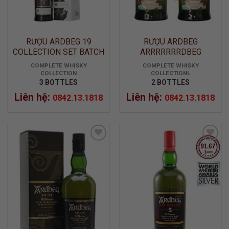
RƯỢU ARDBEG 19
RƯỢU ARDBEG
COLLECTION SET BATCH
ARRRRRRRDBEG
1-2-3
COLLECTION SET
COMPLETE WHISKY
COMPLETE WHISKY
COLLECTION
COLLECTIONL
3 BOTTLES
2 BOTTLES
Liên hệ:
Liên hệ:
0842.13.1818
0842.13.1818
ADD TO
ADD TO
WISHLIST
WISHLIST