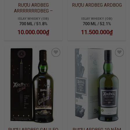
RƯỢU ARDBEG
RƯỢU ARDBEG ARDBOG
ARRRRRRRDBEG –
COMMITTEE RELEASE
ISLAY WHISKY (OB)
ISLAY WHISKY (OB)
700 ML / 51.8%
700 ML / 52.1%
10.000.000
₫
11.500.000
₫
ADD TO
ADD TO
WISHLIST
WISHLIST
RƯỢU ARDBEG GALILEO
RƯỢU ARDBEG 19 NĂM