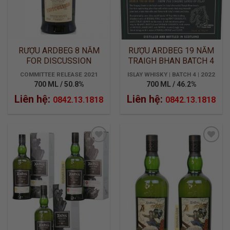
RƯỢU ARDBEG 8 NĂM
RƯỢU ARDBEG 19 NĂM
FOR DISCUSSION
TRAIGH BHAN BATCH 4
COMMITTEE RELEASE 2021
ISLAY WHISKY | BATCH 4 | 2022
700 ML / 50.8%
700 ML / 46.2%
Liên hệ:
Liên hệ:
0842.13.1818
0842.13.1818
ADD TO
ADD TO
WISHLIST
WISHLIST