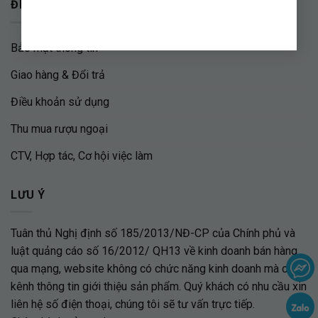
ĐIỀU KHOẢN & HƯỚNG DẪN
Bảo mật thông tin
Giao hàng & Đổi trả
Điều khoản sử dụng
Thu mua rượu ngoại
CTV, Hợp tác, Cơ hội việc làm
LƯU Ý
Tuân thủ Nghị định số 185/2013/NĐ-CP của Chính phủ và
luật quảng cáo số 16/2012/ QH13 về kinh doanh bán hàng
qua mạng, website không có chức năng kinh doanh mà chỉ là
kênh thông tin giới thiệu sản phẩm. Quý khách có nhu cầu xin
liên hệ số điện thoại, chúng tôi sẽ tư vấn trực tiếp.