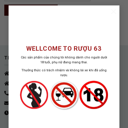
×
ĐẶT LẠI MẬT KHẨU
WELLCOME TO RƯỢU 63
THÔNG TIN LIÊN HỆ
Các sản phẩm của chúng tôi không dành cho người dưới
18 tuổi, phụ nữ đang mang thai.
Thưởng thức có trách nhiệm và không lái xe khi đã uống
HCM - Q.7
rượu.
HÀ NỘI - Nguyễn Tri Phương, Ba Đình
Hotline - 0842.13.1818 zalo/viber/telegram
contact.gingerboy@gmail.com
09:00 - 20:00