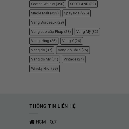
Scotch Whisky
(390)
SCOTLAND
(32)
Single Malt
(423)
Speyside
(226)
Vang Bordeaux
(29)
Vang cao cấp Pháp
(28)
Vang Mỹ
(32)
Vang trắng
(26)
Vang Ý
(26)
Vang đỏ
(37)
Vang đỏ Chile
(75)
Vang đỏ Mỹ
(31)
Vintage
(24)
Whisky khói
(99)
THÔNG TIN LIÊN HỆ
HCM - Q.7