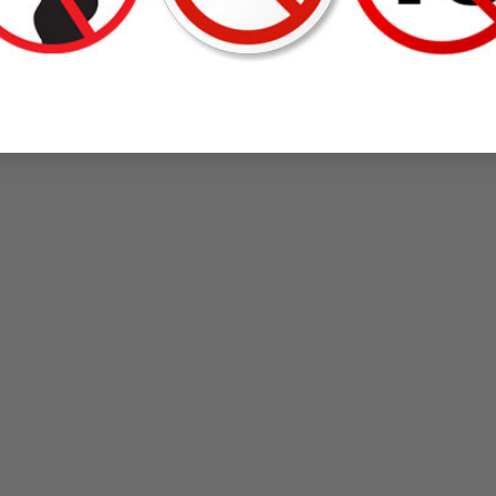
U TANQUERAY NO
RƯỢU GIN NO. 3
RƯỢ
TEN
1.100.000
₫
1.320.000
₫
1