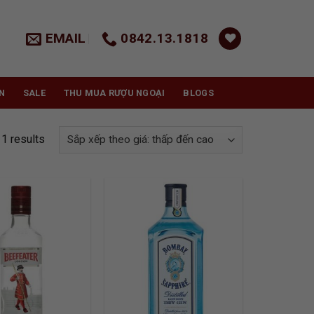
EMAIL
0842.13.1818
N
SALE
THU MUA RƯỢU NGOẠI
BLOGS
11 results
ADD TO
ADD TO
WISHLIST
WISHLIST