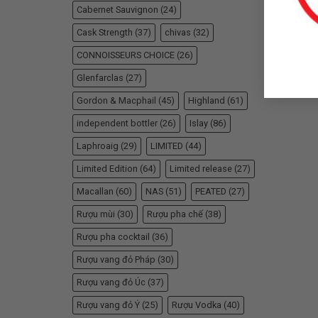
RƯỢ
Cabernet Sauvignon
(24)
Cask Strength
(37)
chivas
(32)
CONNOISSEURS CHOICE
(26)
Glenfarclas
(27)
Gordon & Macphail
(45)
Highland
(61)
independent bottler
(26)
Islay
(86)
Laphroaig
(29)
LIMITED
(44)
Limited Edition
(64)
Limited release
(27)
Macallan
(60)
NAS
(51)
PEATED
(27)
Rượu mùi
(30)
Rượu pha chế
(38)
Rượu pha cocktail
(36)
Rượu vang đỏ Pháp
(30)
Rượu vang đỏ Úc
(37)
Rượu vang đỏ Ý
(25)
Rượu Vodka
(40)