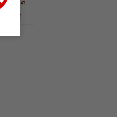
U MONKEY 47
.700.000
₫