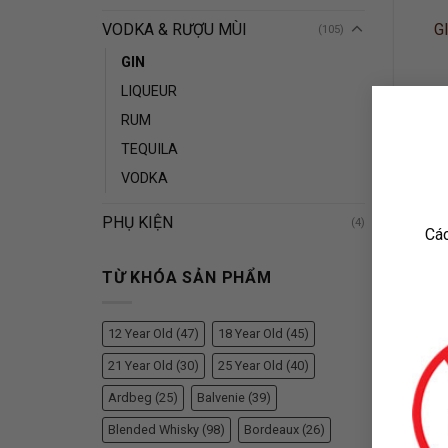
G
VODKA & RƯỢU MÙI
(105)
GIN
LIQUEUR
RUM
TEQUILA
VODKA
PHỤ KIỆN
(4)
Các
TỪ KHÓA SẢN PHẨM
12 Year Old
(47)
18 Year Old
(45)
21 Year Old
(30)
25 Year Old
(40)
Ardbeg
(25)
Balvenie
(39)
Blended Whisky
(98)
Bordeaux
(26)