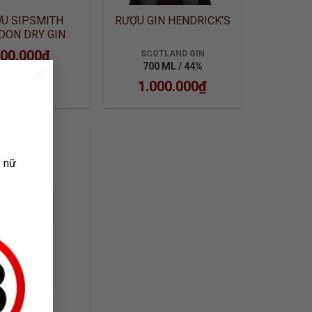
U SIPSMITH
RƯỢU GIN HENDRICK’S
DON DRY GIN
00.000
₫
SCOTLAND GIN
×
700 ML / 44%
1.000.000
₫
ụ nữ
ADD TO
WISHLIST