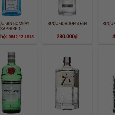
ỢU GIN BOMBAY
RƯỢU GORDON’S GIN
RƯỢU 
SAPHIRE 1L
 hệ:
280.000
₫
4
0842.13.1818
ADD TO
ADD TO
WISHLIST
WISHLIST