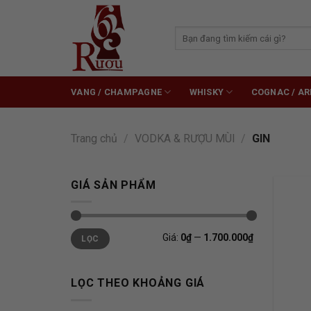
Skip
to
Tìm
content
kiếm:
VANG / CHAMPAGNE
WHISKY
COGNAC / A
Trang chủ
/
VODKA & RƯỢU MÙI
/
GIN
GIÁ SẢN PHẨM
Giá
Giá
Giá:
0₫
—
1.700.000₫
LỌC
tối
tối
thiểu
đa
LỌC THEO KHOẢNG GIÁ