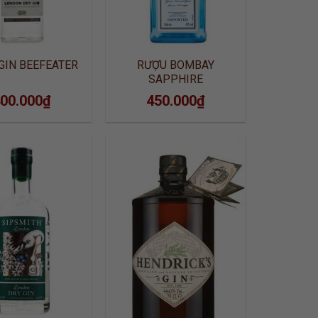
GIN BEEFEATER
RƯỢU BOMBAY
SAPPHIRE
00.000
₫
450.000
₫
ADD TO
ADD TO
WISHLIST
WISHLIST