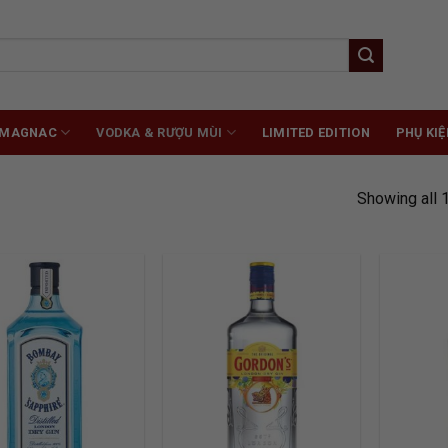
RMAGNAC
VODKA & RƯỢU MÙI
LIMITED EDITION
PHỤ KIỆ
Showing all 
ADD TO
ADD TO
WISHLIST
WISHLIST