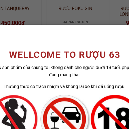
IN TANQUERAY
RƯỢU ROKU GIN
RƯỢ
LON
450.000
₫
9
JAPANESE GIN
700 ML / 43%
600.000
₫
WELLCOME TO RƯỢU 63
 sản phẩm của chúng tôi không dành cho người dưới 18 tuổi, ph
đang mang thai.
ADD TO
ADD TO
WISHLIST
WISHLIST
Thưởng thức có trách nhiệm và không lái xe khi đã uống rượu.