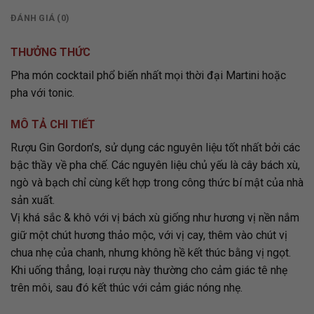
ĐÁNH GIÁ (0)
THƯỞNG THỨC
Pha món cocktail phổ biến nhất mọi thời đại Martini hoặc
pha với tonic.
MÔ TẢ CHI TIẾT
Rượu Gin Gordon’s, sử dụng các nguyên liệu tốt nhất bởi các
bậc thầy về pha chế. Các nguyên liệu chủ yếu là cây bách xù,
ngò và bạch chỉ cùng kết hợp trong công thức bí mật của nhà
sản xuất.
Vị khá sắc & khô với vị bách xù giống như hương vị nền nắm
giữ một chút hương thảo mộc, với vị cay, thêm vào chút vị
chua nhẹ của chanh, nhưng không hề kết thúc bằng vị ngọt.
Khi uống thẳng, loại rượu này thường cho cảm giác tê nhẹ
trên môi, sau đó kết thúc với cảm giác nóng nhẹ.