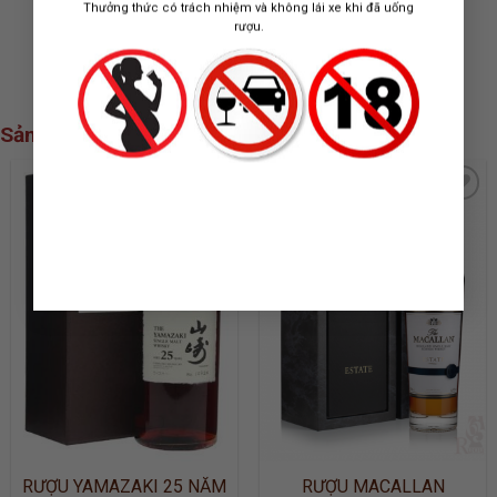
Thưởng thức có trách nhiệm và không lái xe khi đã uống
360.000
₫
350.000
₫
rượu.
Sản phẩm xem nhiều nhất
ADD TO
ADD TO
WISHLIST
WISHLIST
RƯỢU YAMAZAKI 25 NĂM
RƯỢU MACALLAN