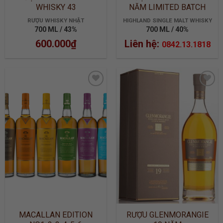
WHISKY 43
NĂM LIMITED BATCH
2905
RƯỢU WHISKY NHẬT
HIGHLAND SINGLE MALT WHISKY
700 ML / 43%
700 ML / 40%
600.000
₫
Liên hệ:
0842.13.1818
ADD TO
ADD TO
WISHLIST
WISHLIST
MACALLAN EDITION
RƯỢU GLENMORANGIE