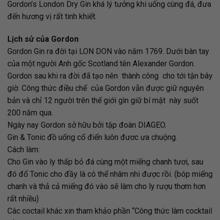
Gordon’s London Dry Gin khá lý tưởng khi uống cùng đá, đưa
đến hương vị rất tinh khiết.
Lịch sử của Gordon
Gordon Gin ra đời tại LON DON vào năm 1769. Dưới bàn tay
của một người Anh gốc Scotland tên Alexander Gordon.
Gordon sau khi ra đời đã tạo nên thành công cho tới tận bây
giờ. Công thức điều chế của Gordon vẫn được giữ nguyên
bản và chỉ 12 người trên thế giới gìn giữ bí mật này suốt
200 năm qua.
Ngày nay Gordon sở hữu bởi tập đoàn DIAGEO.
Gin & Tonic đồ uống cổ điển luôn đươc ưa chuộng.
Cách làm:
Cho Gin vào ly thấp bỏ đá cùng một miếng chanh tươi, sau
đó đổ Tonic cho đầy là có thể nhâm nhi được rồi. (bóp miếng
chanh và thả cả miếng đó vào sẽ làm cho ly rượu thơm hơn
rất nhiều)
Các coctail khác xin tham khảo phần “Công thức làm cocktail