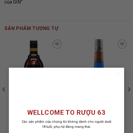
của GIN”
SẢN PHẨM TƯƠNG TỰ
ADD TO
ADD TO
×
WISHLIST
WISHLIST
WELLCOME TO RƯỢU 63
Các sản phẩm của chúng tôi không dành cho người dưới
RƯỢU KAHLUA
RƯỢU BOLS BLUE
18 tuổi, phụ nữ đang mang thai.
CURACAO