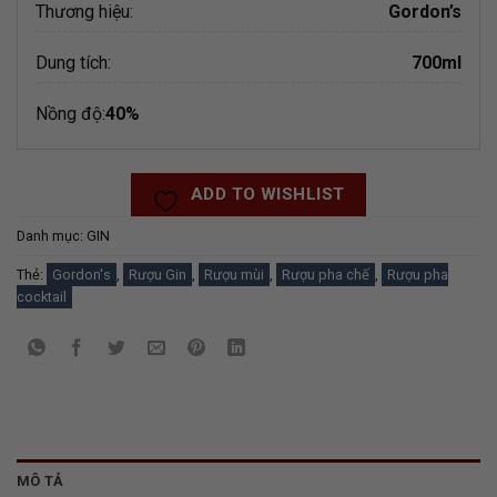
Thương hiệu:
Gordon’s
Dung tích:
700ml
Nồng độ:
40%
ADD TO WISHLIST
Danh mục:
GIN
Thẻ:
Gordon's
,
Rượu Gin
,
Rượu mùi
,
Rượu pha chế
,
Rượu pha
cocktail
MÔ TẢ