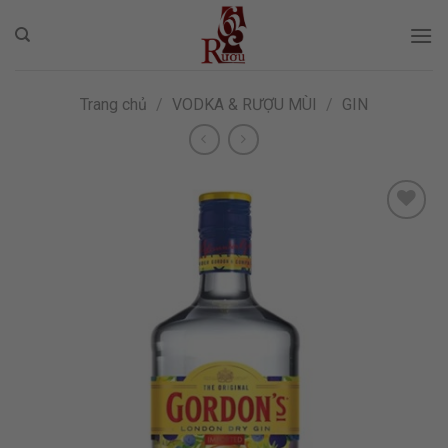
Skip
to
content
Trang chủ
/
VODKA & RƯỢU MÙI
/
GIN
ADD TO
WISHLIST