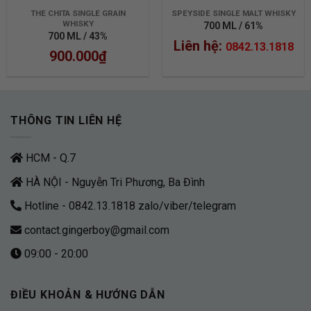
THE CHITA SINGLE GRAIN
SPEYSIDE SINGLE MALT WHISKY
WHISKY
700 ML / 61%
700 ML / 43%
Liên hệ:
0842.13.1818
900.000
₫
THÔNG TIN LIÊN HỆ
HCM - Q.7
HÀ NỘI - Nguyễn Tri Phương, Ba Đình
Hotline - 0842.13.1818 zalo/viber/telegram
contact.gingerboy@gmail.com
09:00 - 20:00
ĐIỀU KHOẢN & HƯỚNG DẪN