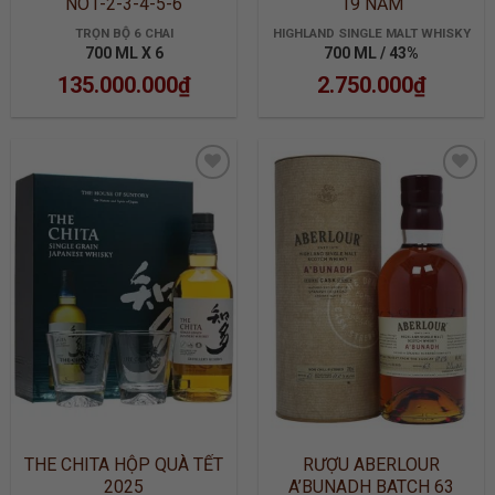
NO1-2-3-4-5-6
19 NĂM
TRỌN BỘ 6 CHAI
HIGHLAND SINGLE MALT WHISKY
700 ML X 6
700 ML / 43%
135.000.000
₫
2.750.000
₫
ADD TO
ADD TO
WISHLIST
WISHLIST
THE CHITA HỘP QUÀ TẾT
RƯỢU ABERLOUR
2025
A’BUNADH BATCH 63