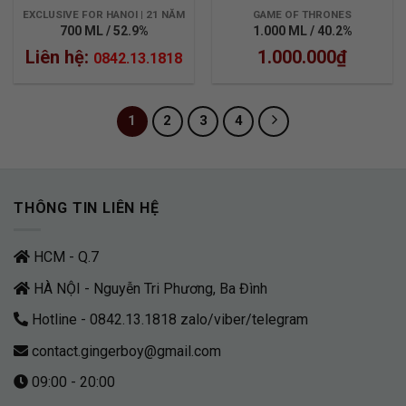
EXCLUSIVE FOR HANOI | 21 NĂM
GAME OF THRONES
700 ML / 52.9%
1.000 ML / 40.2%
Liên hệ:
1.000.000
₫
0842.13.1818
1
2
3
4
THÔNG TIN LIÊN HỆ
HCM - Q.7
HÀ NỘI - Nguyễn Tri Phương, Ba Đình
Hotline - 0842.13.1818 zalo/viber/telegram
contact.gingerboy@gmail.com
09:00 - 20:00