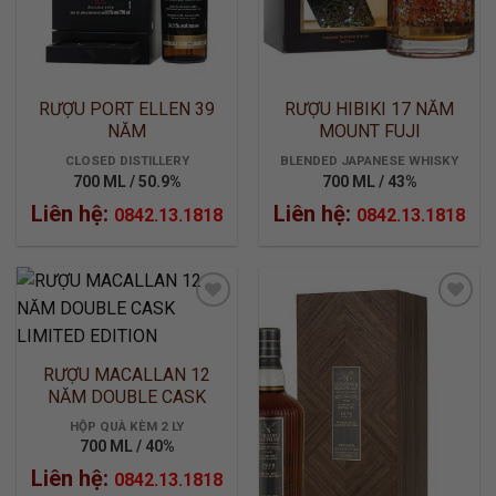
RƯỢU PORT ELLEN 39
RƯỢU HIBIKI 17 NĂM
NĂM
MOUNT FUJI
CLOSED DISTILLERY
BLENDED JAPANESE WHISKY
700 ML / 50.9%
700 ML / 43%
Liên hệ:
Liên hệ:
0842.13.1818
0842.13.1818
ADD TO
ADD TO
RƯỢU MACALLAN 12
WISHLIST
WISHLIST
NĂM DOUBLE CASK
LIMITED EDITION
HỘP QUÀ KÈM 2 LY
700 ML / 40%
Liên hệ:
0842.13.1818