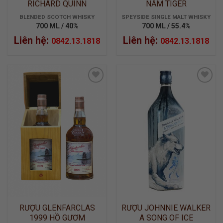
RICHARD QUINN
NĂM TIGER
LIMITED EDITION
BLENDED SCOTCH WHISKY
SPEYSIDE SINGLE MALT WHISKY
700 ML / 40%
700 ML / 55.4%
Liên hệ:
Liên hệ:
0842.13.1818
0842.13.1818
ADD TO
ADD TO
WISHLIST
WISHLIST
RƯỢU GLENFARCLAS
RƯỢU JOHNNIE WALKER
1999 HỒ GƯƠM
A SONG OF ICE