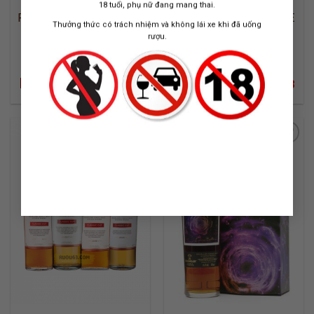
18 tuổi, phụ nữ đang mang thai.
RƯỢU GLEN GRANT 1957
RƯỢU MACALLAN RARE
Thưởng thức có trách nhiệm và không lái xe khi đã uống
CASK BLACK STEVEN
rượu.
KLEIN
GM PRIVATE COLLECTION
MASTERS OF PHOTOGRAPHY
700 ML / 42.5%
700 ML / 48%
Liên hệ:
Liên hệ:
0842.13.1818
0842.13.1818
ADD TO
ADD TO
WISHLIST
WISHLIST