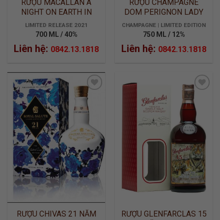
RƯỢU MACALLAN A
RƯỢU CHAMPAGNE
NIGHT ON EARTH IN
DOM PERIGNON LADY
SCOTLAND
GAGA
LIMITED RELEASE 2021
CHAMPAGNE | LIMITED EDITION
700 ML / 40%
750 ML / 12%
Liên hệ:
Liên hệ:
0842.13.1818
0842.13.1818
ADD TO
ADD TO
WISHLIST
WISHLIST
RƯỢU CHIVAS 21 NĂM
RƯỢU GLENFARCLAS 15