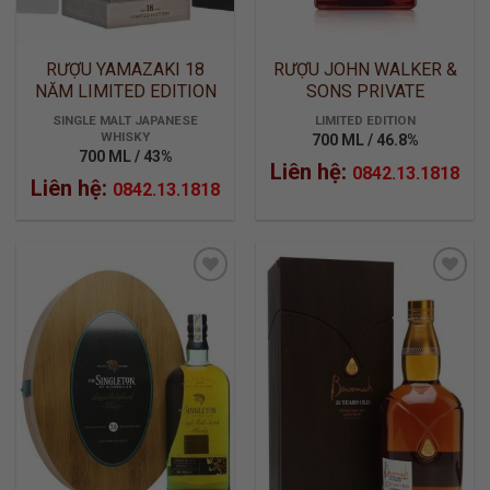
RƯỢU YAMAZAKI 18
RƯỢU JOHN WALKER &
NĂM LIMITED EDITION
SONS PRIVATE
COLLECTION 2015
SINGLE MALT JAPANESE
LIMITED EDITION
WHISKY
700 ML / 46.8%
700 ML / 43%
Liên hệ:
0842.13.1818
Liên hệ:
0842.13.1818
ADD TO
ADD TO
WISHLIST
WISHLIST