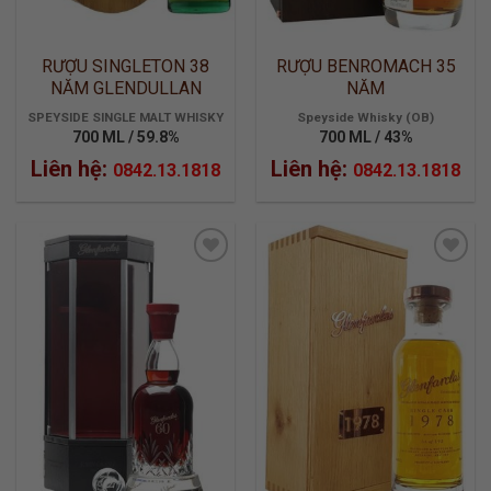
RƯỢU SINGLETON 38
RƯỢU BENROMACH 35
NĂM GLENDULLAN
NĂM
SPEYSIDE SINGLE MALT WHISKY
Speyside Whisky (OB)
700 ML / 59.8%
700 ML / 43%
Liên hệ:
Liên hệ:
0842.13.1818
0842.13.1818
ADD TO
ADD TO
WISHLIST
WISHLIST