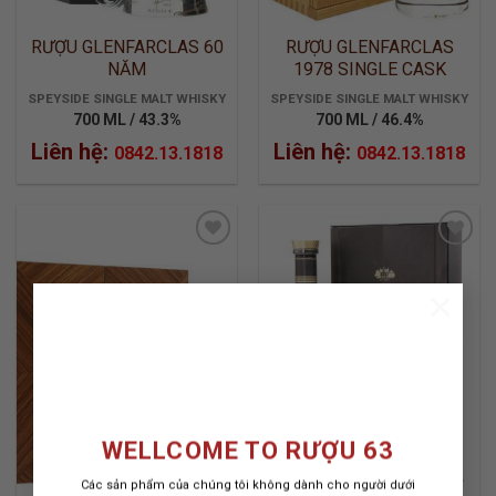
RƯỢU GLENFARCLAS 60
RƯỢU GLENFARCLAS
NĂM
1978 SINGLE CASK
SPEYSIDE SINGLE MALT WHISKY
SPEYSIDE SINGLE MALT WHISKY
700 ML / 43.3%
700 ML / 46.4%
Liên hệ:
Liên hệ:
0842.13.1818
0842.13.1818
×
ADD TO
ADD TO
WISHLIST
WISHLIST
WELLCOME TO RƯỢU 63
Các sản phẩm của chúng tôi không dành cho người dưới