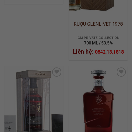
RƯỢU GLENLIVET 1978
GM PRIVATE COLLECTION
700 ML / 53.5%
Liên hệ:
0842.13.1818
ADD TO
ADD TO
WISHLIST
WISHLIST