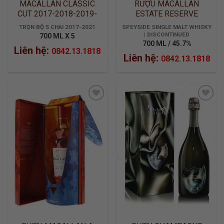
MACALLAN CLASSIC
RƯỢU MACALLAN
CUT 2017-2018-2019-
ESTATE RESERVE
2020-2021
LIMITED EDITION
TRỌN BỘ 5 CHAI 2017-2021
SPEYSIDE SINGLE MALT WHISKY
| DISCONTINUED
700 ML X 5
700 ML / 45.7%
Liên hệ:
0842.13.1818
Liên hệ:
0842.13.1818
ADD TO
ADD TO
WISHLIST
WISHLIST