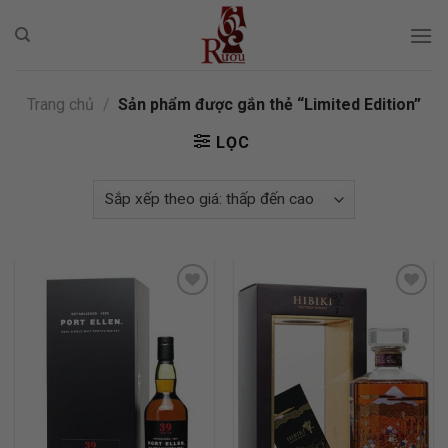
Skip
to
content
Trang chủ
/
Sản phẩm được gắn thẻ “Limited Edition”
LỌC
ADD TO
ADD TO
WISHLIST
WISHLIST