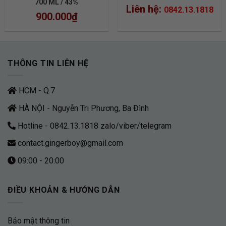
700 ML / 43%
Liên hệ:
0842.13.1818
900.000
₫
THÔNG TIN LIÊN HỆ
HCM - Q.7
HÀ NỘI - Nguyễn Tri Phương, Ba Đình
Hotline - 0842.13.1818 zalo/viber/telegram
contact.gingerboy@gmail.com
09:00 - 20:00
ĐIỀU KHOẢN & HƯỚNG DẪN
Bảo mật thông tin