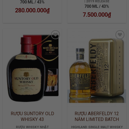
| 2019 RELEASE
700 ML / 43%
700 ML / 43%
280.000.000
₫
7.500.000
₫
ADD TO
ADD TO
WISHLIST
WISHLIST
RƯỢU SUNTORY OLD
RƯỢU ABERFELDY 12
WHISKY 43
NĂM LIMITED BATCH
2905
RƯỢU WHISKY NHẬT
HIGHLAND SINGLE MALT WHISKY