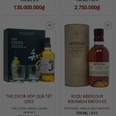
700 ML X 6
700 ML / 43%
135.000.000
₫
2.750.000
₫
ADD TO
ADD TO
WISHLIST
WISHLIST
THE CHITA HỘP QUÀ TẾT
RƯỢU ABERLOUR
2025
A’BUNADH BATCH 63
THE CHITA SINGLE GRAIN
SPEYSIDE SINGLE MALT WHISKY
WHISKY
700 ML / 61%