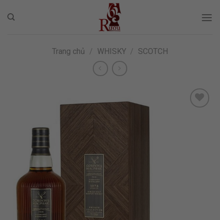
Skip
to
content
Trang chủ
/
WHISKY
/
SCOTCH
ADD TO
WISHLIST