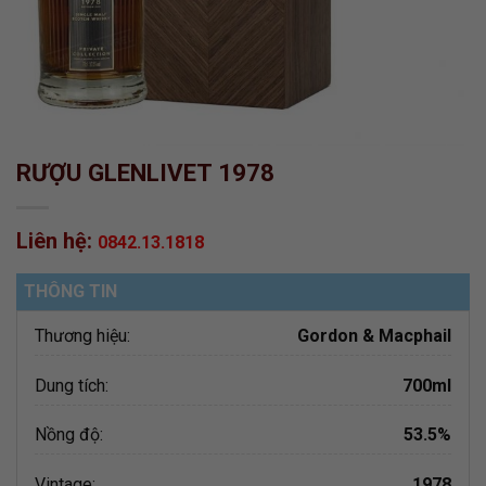
RƯỢU GLENLIVET 1978
Liên hệ:
0842.13.1818
THÔNG TIN
Thương hiệu:
Gordon & Macphail
Dung tích:
700ml
Nồng độ:
53.5%
Vintage:
1978