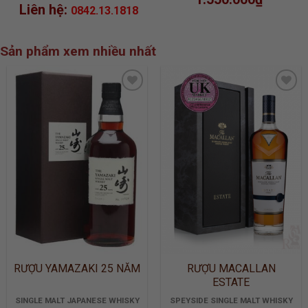
Liên hệ:
0842.13.1818
Sản phẩm xem nhiều nhất
ADD TO
ADD TO
WISHLIST
WISHLIST
RƯỢU YAMAZAKI 25 NĂM
RƯỢU MACALLAN
ESTATE
SINGLE MALT JAPANESE WHISKY
SPEYSIDE SINGLE MALT WHISKY