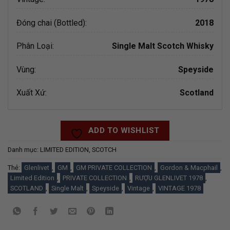
Đóng chai (Bottled):
2018
Phân Loại:
Single Malt Scotch Whisky
Vùng:
Speyside
Xuất Xứ:
Scotland
ADD TO WISHLIST
Danh mục:
LIMITED EDITION
,
SCOTCH
Thẻ:
Glenlivet
,
GM
,
GM PRIVATE COLLECTION
,
Gordon & Macphail
,
Limited Edition
,
PRIVATE COLLECTION
,
RƯỢU GLENLIVET 1978
,
SCOTLAND
,
Single Malt
,
Speyside
,
Vintage
,
VINTAGE 1978