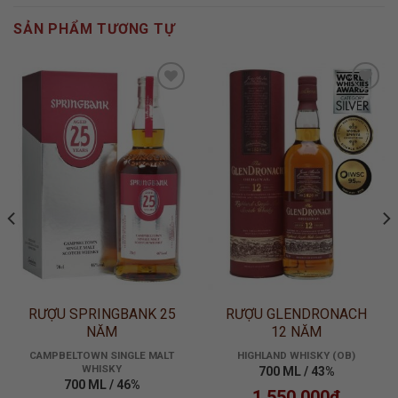
SẢN PHẨM TƯƠNG TỰ
ADD TO
ADD TO
WISHLIST
WISHLIST
RƯỢU SPRINGBANK 25
RƯỢU GLENDRONACH
NĂM
12 NĂM
CAMPBELTOWN SINGLE MALT
HIGHLAND WHISKY (OB)
WHISKY
700 ML / 43%
700 ML / 46%
1.550.000
₫