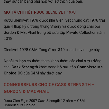
thấy sự cân bằng phù hợp với sở thích của bạn.
MÔ TẢ CHI TIẾT RƯỢU GLENLIVET 1978
Rượu Glenlivet 1978 được nhà Glenlivet chưng cất 1978 trải
qua 4 thập kỷ ủ trong thùng Sherry và được đóng chai bởi
Gordon & MacPhail trong bộ sưu tập Private Collection năm
2018.
Glenlivet 1978 G&M đóng được 319 chai cho vintage này.
Ngoài ra, bạn có thêm tham khảo thêm các chai rượu đóng
chai
Cask Strength
khác trong bộ sưu tập
Connoisseurs
Choice CS
của G&M này dưới đây:
CONNOISSEURS CHOICE CASK STRENGTH –
GORDON & MACPHAIL
Rượu Glen Elgin 2007 Cask Strength 12 năm – G&M
Connoiseurs Choice