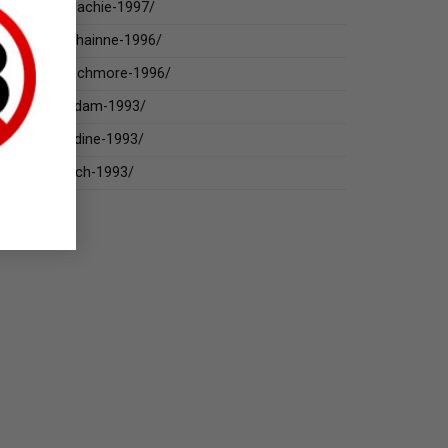
ruou-craigellachie-1997/
ruou-allt-a-bhainne-1996/
/ruou-mannochmore-1996/
/ruou-glencadam-1993/
uou-tullibardine-1993/
ruou-bladnoch-1993/