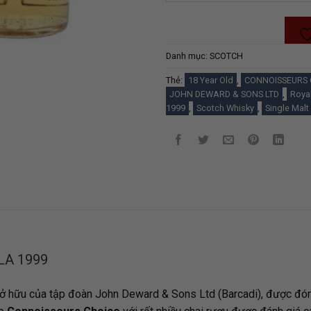
Danh mục:
SCOTCH
Thẻ:
18 Year Old
,
CONNOISSEURS 
JOHN DEWARD & SONS LTD
,
Royal
1999
,
Scotch Whisky
,
Single Malt
LA 1999
ở hữu của tập đoàn
John Deward & Sons Ltd (Barcadi)
, được đón