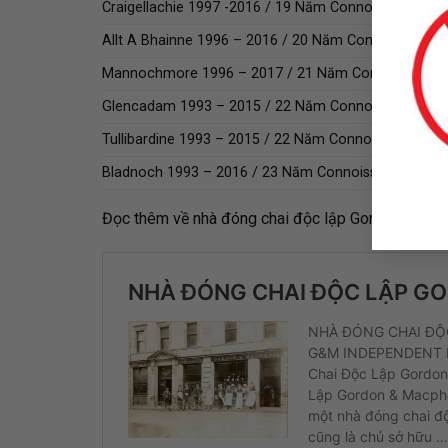
Craigellachie 1997 -2016 / 19 Năm Connoisseurs Cho
Allt A Bhainne 1996 – 2016 / 20 Năm Connoisseurs 
Mannochmore 1996 – 2017 / 21 Năm Connoisseurs 
Glencadam 1993 – 2015 / 22 Năm Connoisseurs Cho
Tullibardine 1993 – 2015 / 22 Năm Connoisseurs Cho
Bladnoch 1993 – 2016 / 23 Năm Connoisseurs Choic
Đọc thêm về nhà đóng chai độc lập Gordon & Macp