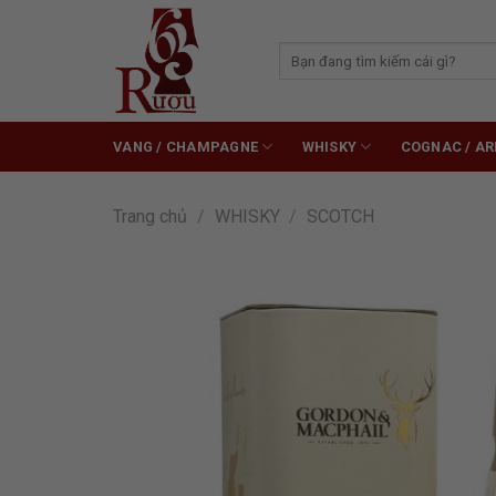
Skip
to
Tìm
content
kiếm:
VANG / CHAMPAGNE
WHISKY
COGNAC / A
Trang chủ
/
WHISKY
/
SCOTCH