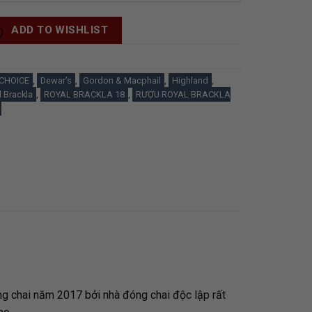
ADD TO WISHLIST
CHOICE
,
Dewar’s
,
Gordon & Macphail
,
Highland
,
 Brackla
,
ROYAL BRACKLA 18
,
RƯỢU ROYAL BRACKLA
g chai năm 2017 bởi nhà đóng chai độc lập rất