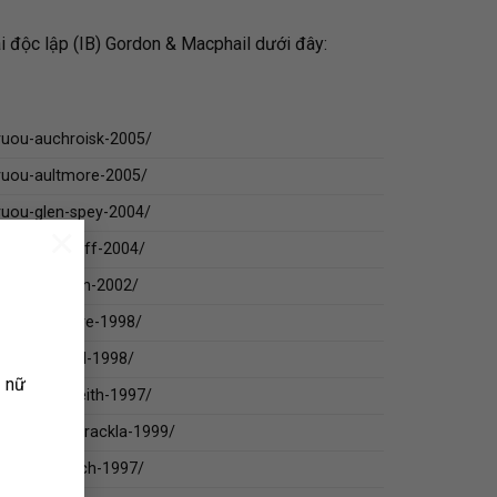
 độc lập (IB) Gordon & Macphail dưới đây:
ruou-auchroisk-2005/
ruou-aultmore-2005/
ruou-glen-spey-2004/
×
/ruou-macduff-2004/
ruou-tomatin-2002/
/ruou-tormore-1998/
ruou-braeval-1998/
ụ nữ
ruou-glen-keith-1997/
ruou-royal-brackla-1999/
ruou-benriach-1997/