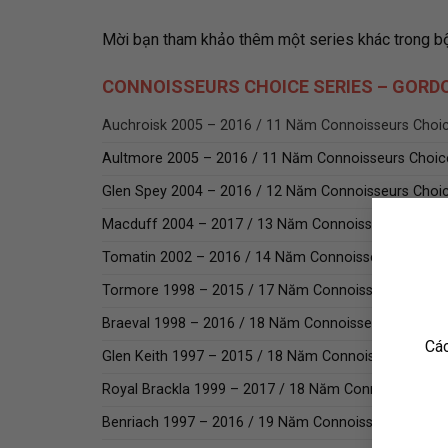
Mời bạn tham khảo thêm một series khác trong b
CONNOISSEURS CHOICE SERIES – GORD
Auchroisk 2005 – 2016 / 11 Năm Connoisseurs Choi
Aultmore 2005 – 2016 / 11 Năm Connoisseurs Choic
Glen Spey 2004 – 2016 / 12 Năm Connoisseurs Choi
Macduff 2004 – 2017 / 13 Năm Connoisseurs Choic
Tomatin 2002 – 2016 / 14 Năm Connoisseurs Choice
Tormore 1998 – 2015 / 17 Năm Connoisseurs Choic
Braeval 1998 – 2016 / 18 Năm Connoisseurs Choice
Các
Glen Keith 1997 – 2015 / 18 Năm Connoisseurs Choi
Royal Brackla 1999 – 2017 / 18 Năm Connoisseurs C
Benriach 1997 – 2016 / 19 Năm Connoisseurs Choic