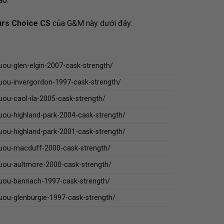
ao.
rs Choice CS
của G&M này dưới đây:
uou-glen-elgin-2007-cask-strength/
uou-invergordon-1997-cask-strength/
uou-caol-ila-2005-cask-strength/
uou-highland-park-2004-cask-strength/
uou-highland-park-2001-cask-strength/
ruou-macduff-2000-cask-strength/
ruou-aultmore-2000-cask-strength/
uou-benriach-1997-cask-strength/
uou-glenburgie-1997-cask-strength/