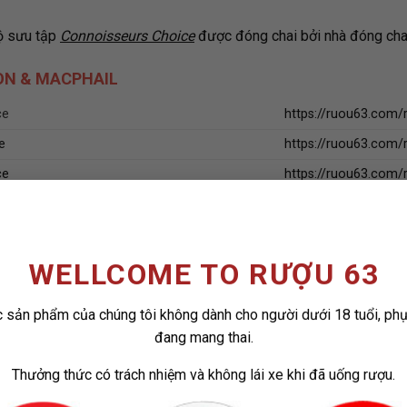
ộ sưu tập
Connoisseurs Choice
được đóng chai bởi nhà đóng chai
ON & MACPHAIL
ce
https://ruou63.com/
e
https://ruou63.com/
ce
https://ruou63.com/
e
https://ruou63.com
https://ruou63.com/
e
https://ruou63.com
WELLCOME TO RƯỢU 63
https://ruou63.com/
 sản phẩm của chúng tôi không dành cho người dưới 18 tuổi, ph
ce
https://ruou63.com/
đang mang thai.
hoice
https://ruou63.com/
Thưởng thức có trách nhiệm và không lái xe khi đã uống rượu.
e
https://ruou63.com/