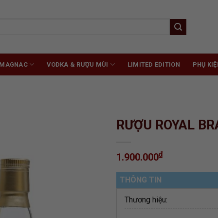
RMAGNAC
VODKA & RƯỢU MÙI
LIMITED EDITION
PHỤ KIỆ
RƯỢU ROYAL BR
₫
1.900.000
ADD TO
WISHLIST
THÔNG TIN
Thương hiệu: