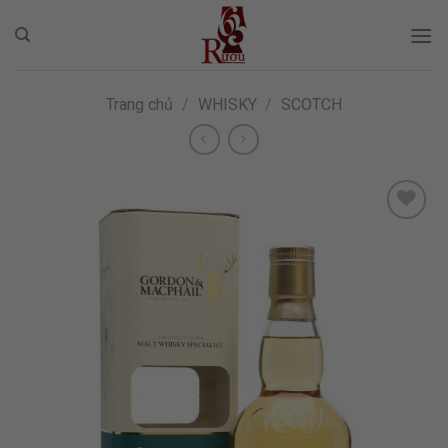
Skip
to
content
Trang chủ
/
WHISKY
/
SCOTCH
ADD TO
WISHLIST