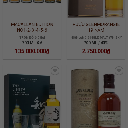
MACALLAN EDITION
RƯỢU GLENMORANGIE
NO1-2-3-4-5-6
19 NĂM
TRỌN BỘ 6 CHAI
HIGHLAND SINGLE MALT WHISKY
700 ML X 6
700 ML / 43%
135.000.000
₫
2.750.000
₫
ADD TO
ADD TO
WISHLIST
WISHLIST