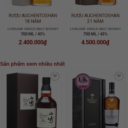
RƯỢU AUCHENTOSHAN
RƯỢU AUCHENTOSHAN
18 NĂM
21 NĂM
LOWLAND SINGLE MALT WHISKY
LOWLAND SINGLE MALT WHISKY
700 ML / 43%
700 ML / 43%
2.400.000
₫
4.500.000
₫
Sản phẩm xem nhiều nhất
ADD TO
ADD TO
WISHLIST
WISHLIST