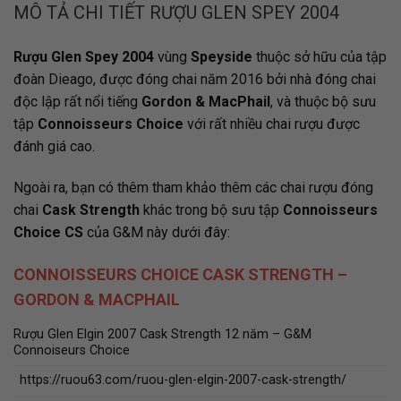
MÔ TẢ CHI TIẾT RƯỢU GLEN SPEY 2004
Rượu Glen Spey 2004
vùng
Speyside
thuộc sở hữu của tập
đoàn
Dieago
, được đóng chai năm 2016 bởi nhà đóng chai
độc lập rất nổi tiếng
Gordon & MacPhail
, và thuộc bộ sưu
tập
Connoisseurs Choice
với rất nhiều chai rượu được
đánh giá cao.
Ngoài ra, bạn có thêm tham khảo thêm các chai rượu đóng
chai
Cask Strength
khác trong bộ sưu tập
Connoisseurs
Choice CS
của G&M này dưới đây:
CONNOISSEURS CHOICE CASK STRENGTH –
GORDON & MACPHAIL
Rượu Glen Elgin 2007 Cask Strength 12 năm – G&M
Connoiseurs Choice
https://ruou63.com/ruou-glen-elgin-2007-cask-strength/