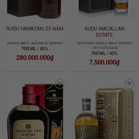
RƯỢU YAMAZAKI 25 NĂM
RƯỢU MACALLAN
ESTATE
SINGLE MALT JAPANESE WHISKY
SPEYSIDE SINGLE MALT WHISKY
| 2019 RELEASE
700 ML / 43%
700 ML / 43%
280.000.000
₫
7.500.000
₫
ADD TO
ADD TO
WISHLIST
WISHLIST