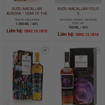
RƯỢU MACALLAN
RƯỢU MACALLAN FOLIO
AURORA – YEAR OF THE
5
OX
TRAVEL EXCLUSIVE
ARCHIVAL SERIES | RELEASE
2020 'UK'
1.000 ML / 40%
700 ML / 43%
Liên hệ:
0842.13.1818
Liên hệ:
0842.13.1818
ADD TO
ADD TO
WISHLIST
WISHLIST