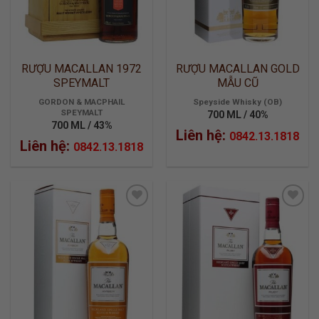
RƯỢU MACALLAN 1972
RƯỢU MACALLAN GOLD
SPEYMALT
MẪU CŨ
GORDON & MACPHAIL
Speyside Whisky (OB)
SPEYMALT
700 ML / 40%
700 ML / 43%
Liên hệ:
0842.13.1818
Liên hệ:
0842.13.1818
ADD TO
ADD TO
WISHLIST
WISHLIST