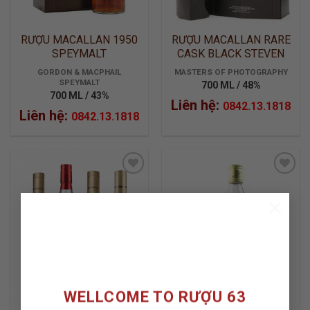
RƯỢU MACALLAN 1950
RƯỢU MACALLAN RARE
SPEYMALT
CASK BLACK STEVEN
KLEIN
GORDON & MACPHAIL
MASTERS OF PHOTOGRAPHY
SPEYMALT
700 ML / 48%
700 ML / 43%
Liên hệ:
0842.13.1818
Liên hệ:
0842.13.1818
×
ADD TO
ADD TO
WISHLIST
WISHLIST
WELLCOME TO RƯỢU 63