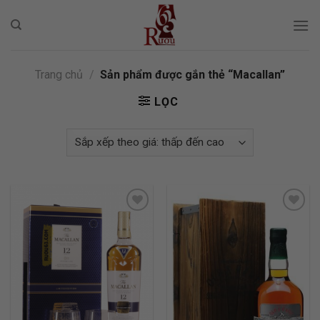
Skip
to
content
Trang chủ
/
Sản phẩm được gắn thẻ “Macallan”
LỌC
ADD TO
ADD TO
WISHLIST
WISHLIST