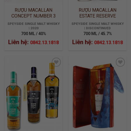
RƯỢU MACALLAN
RƯỢU MACALLAN
CONCEPT NUMBER 3
ESTATE RESERVE
LIMITED EDITION
SPEYSIDE SINGLE MALT WHISKY
SPEYSIDE SINGLE MALT WHISKY
| 2020
| DISCONTINUED
700 ML / 40%
700 ML / 45.7%
Liên hệ:
Liên hệ:
0842.13.1818
0842.13.1818
ADD TO
ADD TO
WISHLIST
WISHLIST