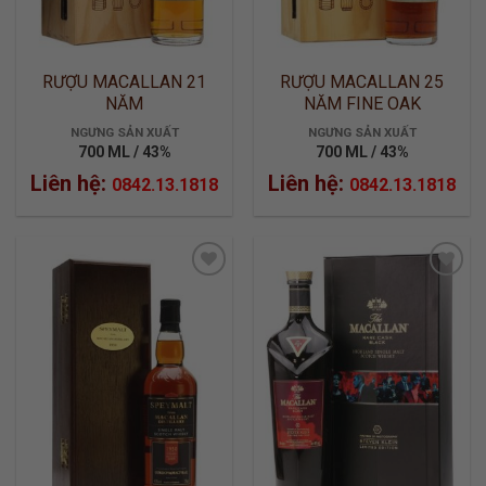
RƯỢU MACALLAN 21
RƯỢU MACALLAN 25
NĂM
NĂM FINE OAK
NGƯNG SẢN XUẤT
NGƯNG SẢN XUẤT
700 ML / 43%
700 ML / 43%
Liên hệ:
Liên hệ:
0842.13.1818
0842.13.1818
ADD TO
ADD TO
WISHLIST
WISHLIST