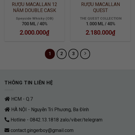
RƯỢU MACALLAN 12
RƯỢU MACALLAN
NĂM DOUBLE CASK
QUEST
Speyside Whisky (OB)
THE QUEST COLLECTION
700 ML / 40%
1.000 ML / 40%
2.000.000
₫
2.180.000
₫
1
2
3
THÔNG TIN LIÊN HỆ
HCM - Q.7
HÀ NỘI - Nguyễn Tri Phương, Ba Đình
Hotline - 0842.13.1818 zalo/viber/telegram
contact.gingerboy@gmail.com