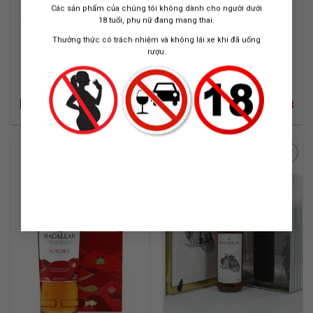
Các sản phẩm của chúng tôi không dành cho người dưới
18 tuổi, phụ nữ đang mang thai.
MACALLAN CLASSIC
RƯỢU MACALLAN 10
Thưởng thức có trách nhiệm và không lái xe khi đã uống
CUT 2017-2018-2019-
NĂM – 1980s
rượu.
2020-2021
TRỌN BỘ 5 CHAI 2017-2021
Circa 1980s
700 ML X 5
750 ML / 40%
Liên hệ:
Liên hệ:
0842.13.1818
0842.13.1818
ADD TO
ADD TO
WISHLIST
WISHLIST