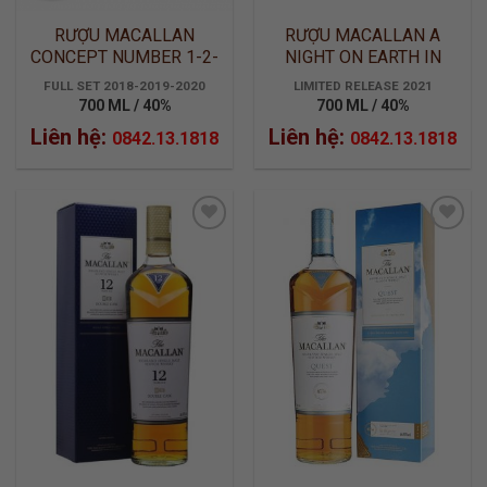
RƯỢU MACALLAN
RƯỢU MACALLAN A
CONCEPT NUMBER 1-2-
NIGHT ON EARTH IN
3 TRỌN BỘ
SCOTLAND
FULL SET 2018-2019-2020
LIMITED RELEASE 2021
700 ML / 40%
700 ML / 40%
Liên hệ:
Liên hệ:
0842.13.1818
0842.13.1818
ADD TO
ADD TO
WISHLIST
WISHLIST