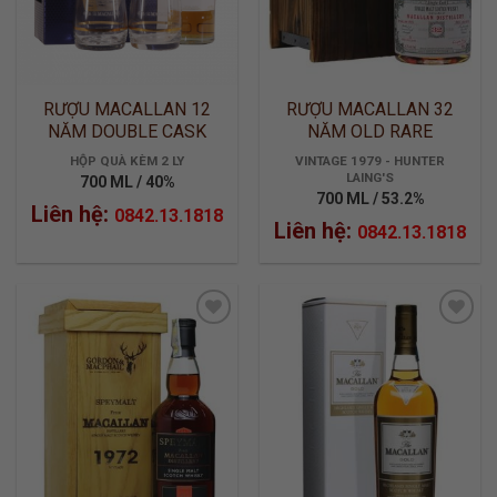
RƯỢU MACALLAN 12
RƯỢU MACALLAN 32
NĂM DOUBLE CASK
NĂM OLD RARE
LIMITED EDITION
HỘP QUÀ KÈM 2 LY
VINTAGE 1979 - HUNTER
LAING'S
700 ML / 40%
700 ML / 53.2%
Liên hệ:
0842.13.1818
Liên hệ:
0842.13.1818
ADD TO
ADD TO
WISHLIST
WISHLIST