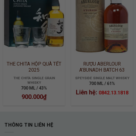
ADD TO
ADD TO
WISHLIST
WISHLIST
THE CHITA HỘP QUÀ TẾT
RƯỢU ABERLOUR
2025
A’BUNADH BATCH 63
THE CHITA SINGLE GRAIN
SPEYSIDE SINGLE MALT WHISKY
WHISKY
700 ML / 61%
700 ML / 43%
Liên hệ:
0842.13.1818
900.000
₫
THÔNG TIN LIÊN HỆ