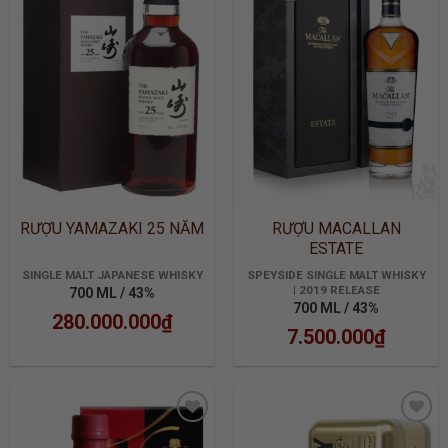
ADD TO
ADD TO
WISHLIST
WISHLIST
RƯỢU YAMAZAKI 25 NĂM
RƯỢU MACALLAN
ESTATE
SINGLE MALT JAPANESE WHISKY
SPEYSIDE SINGLE MALT WHISKY
| 2019 RELEASE
700 ML / 43%
700 ML / 43%
280.000.000
₫
7.500.000
₫