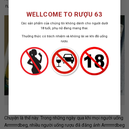
rượu
Arrrrrrrdbeg.
WELLCOME TO RƯỢU 63
Các sản phẩm của chúng tôi không dành cho người dưới
18 tuổi, phụ nữ đang mang thai.
Thưởng thức có trách nhiệm và không lái xe khi đã uống
rượu.
Rượu Ardbeg Arrrrrrrdbeg & Phân Biệt @ruou63.com
Chuyện là thế này. Trong những ngày qua khi mọi người uống
Arrrrrrrdbeg, nhiều người uống rượu đã đăng ảnh Arrrrrrrdbeg