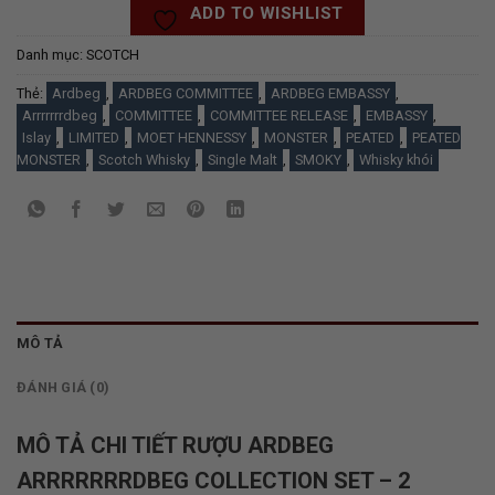
ADD TO WISHLIST
Danh mục:
SCOTCH
Thẻ:
Ardbeg
,
ARDBEG COMMITTEE
,
ARDBEG EMBASSY
,
Arrrrrrrdbeg
,
COMMITTEE
,
COMMITTEE RELEASE
,
EMBASSY
,
Islay
,
LIMITED
,
MOET HENNESSY
,
MONSTER
,
PEATED
,
PEATED
MONSTER
,
Scotch Whisky
,
Single Malt
,
SMOKY
,
Whisky khói
MÔ TẢ
ĐÁNH GIÁ (0)
MÔ TẢ CHI TIẾT RƯỢU ARDBEG
ARRRRRRRDBEG COLLECTION SET – 2