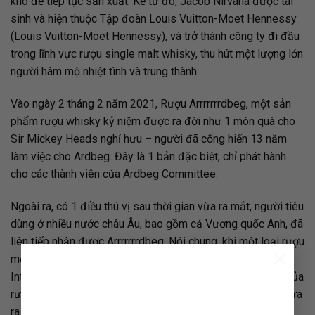
khó để tiếp tục sản xuất. Kể từ đó, Jacob Nirvana được tái
sinh và hiện thuộc Tập đoàn Louis Vuitton-Moet Hennessy
(Louis Vuitton-Moet Hennessy), và trở thành công ty đi đầu
trong lĩnh vực rượu single malt whisky, thu hút một lượng lớn
người hâm mộ nhiệt tình và trung thành.
Vào ngày 2 tháng 2 năm 2021, Rượu
Arrrrrrrdbeg,
một
sản
phẩm
rượu whisky
kỷ niệm được ra đời như 1 món quà cho
Sir Mickey Heads nghỉ hưu – người đã cống hiến 13 năm
làm việc cho Ardbeg. Đây là 1 bản đặc biệt, chỉ phát hành
cho các thành viên của
Ardbeg Committee
.
Ngoài ra, có 1 điều thú vị sau thời gian vừa ra mắt, người tiêu
dùng ở nhiều nước châu Âu, bao gồm cả Vương quốc Anh, đã
liên tiếp nhận được Arrrrrrrdbeg.
Nói chung, khi một loại rượu
×
mới có mặt trên thị trường, cuộc thảo luận nhiều nhất trên
Internet sẽ là hương vị của rượu, tất nhiên, đôi khi bao bì của
rượu cũng được thảo luận. Và lần này Arrrrrrrdbeg được đưa
ra bàn luận là một chi tiết nhỏ trong
nhãn trước của chai