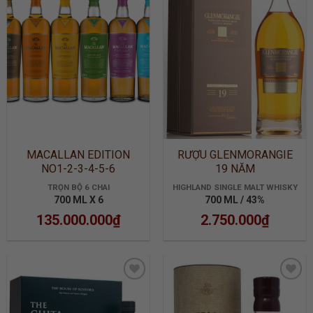
ADD TO
ADD TO
WISHLIST
WISHLIST
MACALLAN EDITION
RƯỢU GLENMORANGIE
NO1-2-3-4-5-6
19 NĂM
TRỌN BỘ 6 CHAI
HIGHLAND SINGLE MALT WHISKY
700 ML X 6
700 ML / 43%
135.000.000
₫
2.750.000
₫