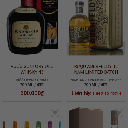
ADD TO
ADD TO
WISHLIST
WISHLIST
RƯỢU SUNTORY OLD
RƯỢU ABERFELDY 12
WHISKY 43
NĂM LIMITED BATCH
2905
RƯỢU WHISKY NHẬT
HIGHLAND SINGLE MALT WHISKY
700 ML / 43%
700 ML / 40%
600.000
₫
Liên hệ:
0842.13.1818