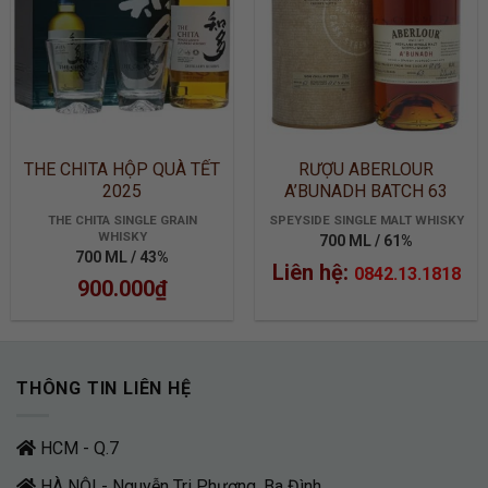
THE CHITA HỘP QUÀ TẾT
RƯỢU ABERLOUR
2025
A’BUNADH BATCH 63
THE CHITA SINGLE GRAIN
SPEYSIDE SINGLE MALT WHISKY
WHISKY
700 ML / 61%
700 ML / 43%
Liên hệ:
0842.13.1818
900.000
₫
THÔNG TIN LIÊN HỆ
HCM - Q.7
HÀ NỘI - Nguyễn Tri Phương, Ba Đình