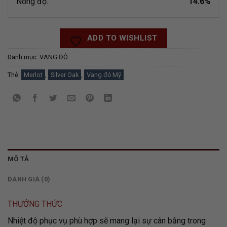
Nồng độ:
14.6%
ADD TO WISHLIST
Danh mục:
VANG ĐỎ
Thẻ:
Merlot
,
Silver Oak
,
Vang đỏ Mỹ
MÔ TẢ
ĐÁNH GIÁ (0)
THƯỞNG THỨC
Nhiệt độ phục vụ phù hợp sẽ mang lại sự cân bằng trong