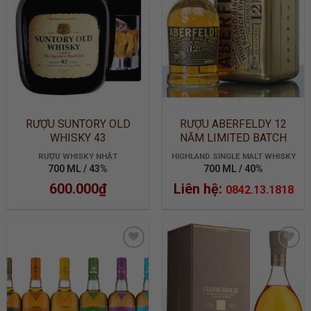
RƯỢU SUNTORY OLD
RƯỢU ABERFELDY 12
WHISKY 43
NĂM LIMITED BATCH
2905
RƯỢU WHISKY NHẬT
HIGHLAND SINGLE MALT WHISKY
700 ML / 43%
700 ML / 40%
600.000
₫
Liên hệ:
0842.13.1818
ADD TO
ADD TO
WISHLIST
WISHLIST