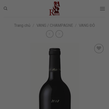
Skip
to
content
Trang chủ
/
VANG / CHAMPAGNE
/
VANG ĐỎ
ADD TO
WISHLIST