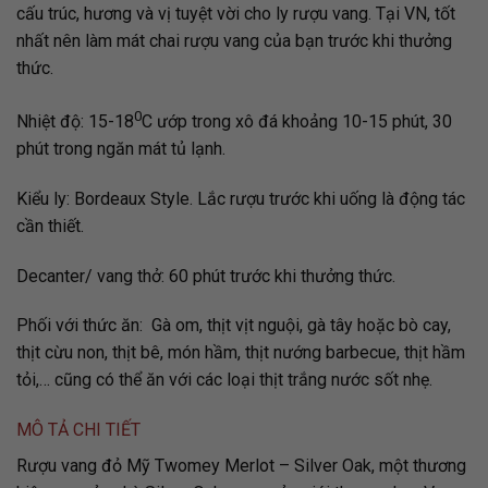
cấu trúc, hương và vị tuyệt vời cho ly rượu vang. Tại VN, tốt
nhất nên làm mát chai rượu vang của bạn trước khi thưởng
thức.
0
Nhiệt độ: 15-18
C ướp trong xô đá khoảng 10-15 phút, 30
phút trong ngăn mát tủ lạnh.
Kiểu ly: Bordeaux Style. Lắc rượu trước khi uống là động tác
cần thiết.
Decanter/ vang thở: 60 phút trước khi thưởng thức.
Phối với thức ăn: Gà om, thịt vịt nguội, gà tây hoặc bò cay,
thịt cừu non, thịt bê, món hầm, thịt nướng barbecue, thịt hầm
tỏi,… cũng có thể ăn với các loại thịt trắng nước sốt nhẹ.
MÔ TẢ CHI TIẾT
Rượu vang đỏ Mỹ Twomey Merlot – Silver Oak, một thương