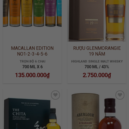
MACALLAN EDITION
RƯỢU GLENMORANGIE
NO1-2-3-4-5-6
19 NĂM
TRỌN BỘ 6 CHAI
HIGHLAND SINGLE MALT WHISKY
700 ML X 6
700 ML / 43%
135.000.000
₫
2.750.000
₫
ADD TO
ADD TO
WISHLIST
WISHLIST