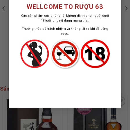
WELLCOME TO RƯỢU 63
Các sản phẩm của chúng tôi không dành cho người dưới
18 tuổi, phụ nữ đang mang thai.
Thưởng thức có trách nhiệm và không lái xe khi đã uống
rượu.
RƯỢU VANG PHÁP LES
LA JOYA SINGLE
DAUPHINS COTES DU
VINEYARD MERLOT
RHONE
"Smooth, juicy red with spicy
RƯỢU VANG ĐỎ TÂY BAN NHA
black fruit"
750 ML / 14%
750 ML / 13.5%
770.000
₫
589.000
₫
Sản phẩm xem nhiều nhất
ADD TO
ADD TO
WISHLIST
WISHLIST