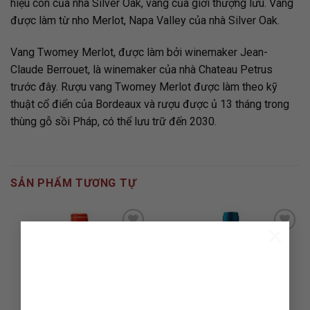
hiệu con của nhà Silver Oak, vang của giới thượng lưu. Vang
được làm từ nho Merlot, Napa Valley của nhà Silver Oak.
Vang Twomey Merlot, được làm bởi winemaker Jean-
Claude Berrouet, là winemaker của nhà Chateau Petrus
trước đây. Rượu vang Twomey Merlot được làm theo kỹ
thuật cổ điển của Bordeaux và rượu được ủ 13 tháng trong
thùng gỗ sồi Pháp, có thể lưu trữ đến 2030.
SẢN PHẨM TƯƠNG TỰ
×
ADD TO
ADD TO
WISHLIST
WISHLIST
HẾT HÀNG