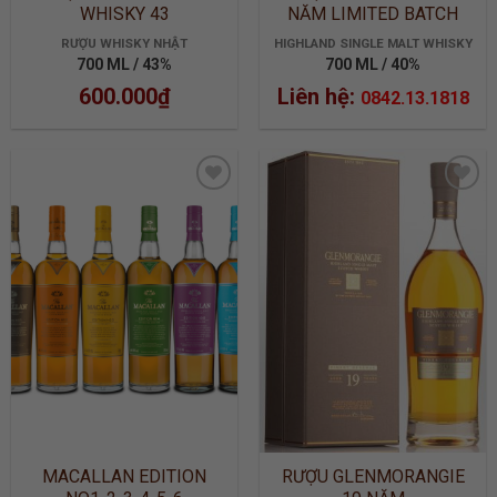
WHISKY 43
NĂM LIMITED BATCH
2905
RƯỢU WHISKY NHẬT
HIGHLAND SINGLE MALT WHISKY
700 ML / 43%
700 ML / 40%
600.000
₫
Liên hệ:
0842.13.1818
ADD TO
ADD TO
WISHLIST
WISHLIST
MACALLAN EDITION
RƯỢU GLENMORANGIE