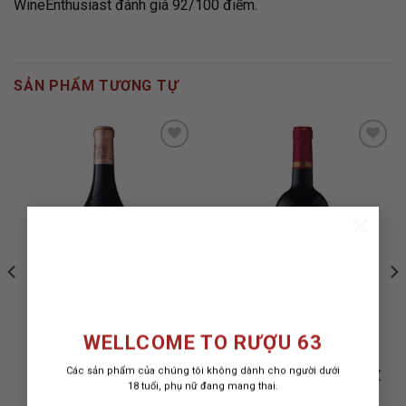
WineEnthusiast đánh giá 92/100 điểm.
SẢN PHẨM TƯƠNG TỰ
ADD TO
ADD TO
WISHLIST
WISHLIST
×
WELLCOME TO RƯỢU 63
Các sản phẩm của chúng tôi không dành cho người dưới
RƯỢU VANG CHATEAU
RƯỢU VANG ERRAZURIZ
18 tuổi, phụ nữ đang mang thai.
HAUT BRION
MAX CABERNET