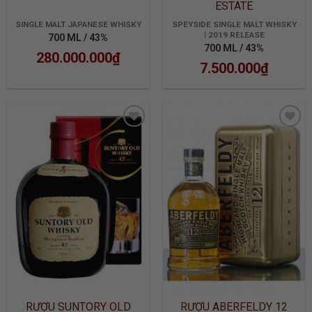
ESTATE
SINGLE MALT JAPANESE WHISKY
SPEYSIDE SINGLE MALT WHISKY
| 2019 RELEASE
700 ML / 43%
700 ML / 43%
280.000.000
₫
7.500.000
₫
ADD TO
ADD TO
WISHLIST
WISHLIST
RƯỢU SUNTORY OLD
RƯỢU ABERFELDY 12