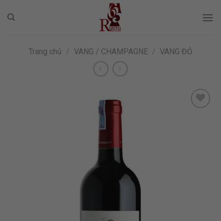
Skip
to
content
Trang chủ
/
VANG / CHAMPAGNE
/
VANG ĐỎ
ADD TO
WISHLIST