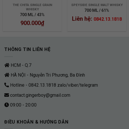
THE CHITA SINGLE GRAIN
SPEYSIDE SINGLE MALT WHISKY
WHISKY
700 ML / 61%
700 ML / 43%
Liên hệ:
0842.13.1818
900.000
₫
THÔNG TIN LIÊN HỆ
HCM - Q.7
HÀ NỘI - Nguyễn Tri Phương, Ba Đình
Hotline - 0842.13.1818 zalo/viber/telegram
contact.gingerboy@gmail.com
09:00 - 20:00
ĐIỀU KHOẢN & HƯỚNG DẪN