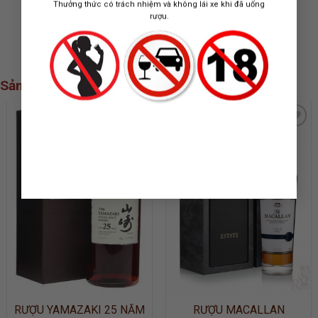
SAUVIGNON
Thưởng thức có trách nhiệm và không lái xe khi đã uống
31.400.000
₫
660.000
₫
rượu.
Sản phẩm xem nhiều nhất
ADD TO
ADD TO
WISHLIST
WISHLIST
RƯỢU YAMAZAKI 25 NĂM
RƯỢU MACALLAN