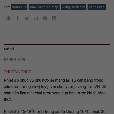
Thẻ:
Bordeaux
,
Rượu vang đỏ Pháp
,
Vang Bordeaux
,
Vang Pháp
MÔ TẢ
ĐÁNH GIÁ (0)
THƯỞNG THỨC
Nhiệt độ phục vụ phù hợp sẽ mang lại sự cân bằng trong
cấu trúc, hương và vị tuyệt vời cho ly rượu vang. Tại VN, tốt
nhất nên làm mát chai rượu vang của bạn trước khi thưởng
thức.
0
Nhiệt độ: 15-18
C ướp trong xô đá khoảng 10-15 phút, 30