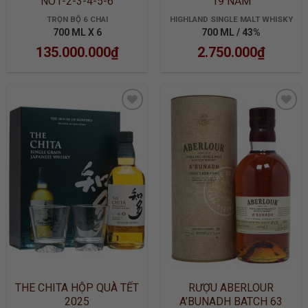
NO1-2-3-4-5-6
19 NĂM
TRỌN BỘ 6 CHAI
HIGHLAND SINGLE MALT WHISKY
700 ML X 6
700 ML / 43%
135.000.000
₫
2.750.000
₫
ADD TO
ADD TO
WISHLIST
WISHLIST
THE CHITA HỘP QUÀ TẾT
RƯỢU ABERLOUR
2025
A’BUNADH BATCH 63