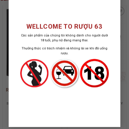
WELLCOME TO RƯỢU 63
ADD TO
ADD TO
Các sản phẩm của chúng tôi không dành cho người dưới
WISHLIST
WISHLIST
18 tuổi, phụ nữ đang mang thai.
Thưởng thức có trách nhiệm và không lái xe khi đã uống
rượu.
RƯỢU YAMAZAKI 25 NĂM
RƯỢU MACALLAN
ESTATE
SINGLE MALT JAPANESE WHISKY
SPEYSIDE SINGLE MALT WHISKY
| 2019 RELEASE
700 ML / 43%
700 ML / 43%
280.000.000
₫
7.500.000
₫