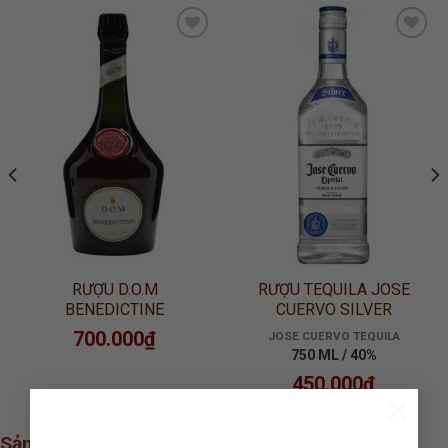
ADD TO
ADD TO
WISHLIST
WISHLIST
RƯỢU D.O.M
RƯỢU TEQUILA JOSE
BENEDICTINE
CUERVO SILVER
700.000
₫
JOSE CUERVO TEQUILA
750 ML / 40%
450.000
₫
×
Sản phẩm xem nhiều nhất