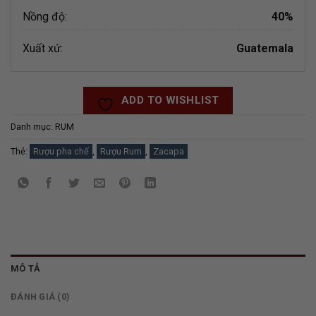
Nồng độ:
40%
Xuất xứ:
Guatemala
ADD TO WISHLIST
Danh mục:
RUM
Thẻ:
Rượu pha chế
,
Rượu Rum
,
Zacapa
MÔ TẢ
ĐÁNH GIÁ (0)