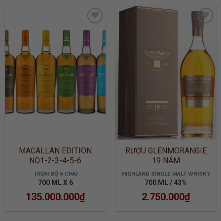
ADD TO
ADD TO
WISHLIST
WISHLIST
MACALLAN EDITION
RƯỢU GLENMORANGIE
NO1-2-3-4-5-6
19 NĂM
TRỌN BỘ 6 CHAI
HIGHLAND SINGLE MALT WHISKY
700 ML X 6
700 ML / 43%
135.000.000
₫
2.750.000
₫