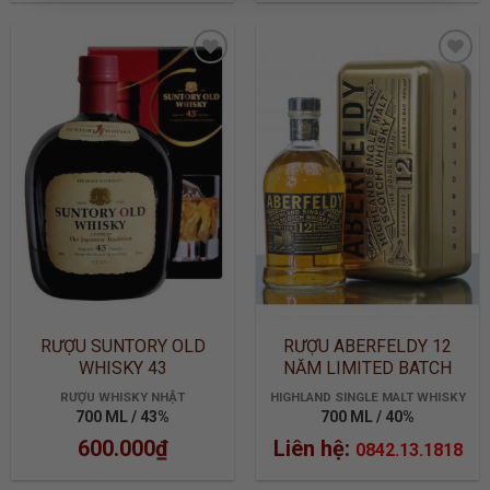
ADD TO
ADD TO
WISHLIST
WISHLIST
RƯỢU SUNTORY OLD
RƯỢU ABERFELDY 12
WHISKY 43
NĂM LIMITED BATCH
2905
RƯỢU WHISKY NHẬT
HIGHLAND SINGLE MALT WHISKY
700 ML / 43%
700 ML / 40%
600.000
₫
Liên hệ:
0842.13.1818