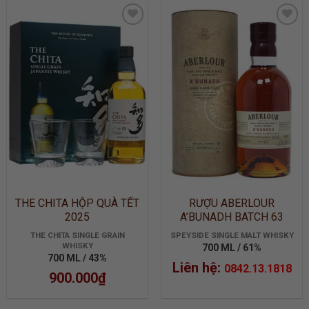
ADD TO
ADD TO
WISHLIST
WISHLIST
THE CHITA HỘP QUÀ TẾT
RƯỢU ABERLOUR
2025
A’BUNADH BATCH 63
THE CHITA SINGLE GRAIN
SPEYSIDE SINGLE MALT WHISKY
WHISKY
700 ML / 61%
700 ML / 43%
Liên hệ:
0842.13.1818
900.000
₫