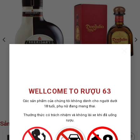
ADD TO
ADD TO
WISHLIST
WISHLIST
×
RƯỢU SỮA COFFEE
RƯỢU TEQUILA DON
SHERIDAN’S
JULIO RESPOSADO
650.000
₫
WELLCOME TO RƯỢU 63
DON JULIO TEQUILA
750 ML / 38%
Các sản phẩm của chúng tôi không dành cho người dưới
1.900.000
₫
18 tuổi, phụ nữ đang mang thai.
Thưởng thức có trách nhiệm và không lái xe khi đã uống
rượu.
Sản phẩm xem nhiều nhất