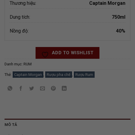
Thương hiệu:
Captain Morgan
Dung tích:
750ml
Nồng độ:
40%
ADD TO WISHLIST
Danh mục:
RUM
Thẻ:
Captain Morgan
,
Rượu pha chế
,
Rượu Rum
MÔ TẢ