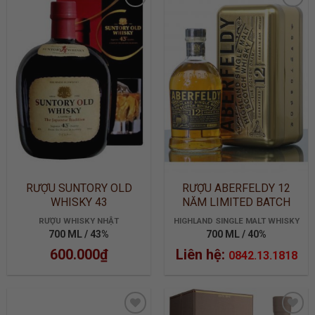
ADD TO
ADD TO
WISHLIST
WISHLIST
RƯỢU SUNTORY OLD
RƯỢU ABERFELDY 12
WHISKY 43
NĂM LIMITED BATCH
2905
RƯỢU WHISKY NHẬT
HIGHLAND SINGLE MALT WHISKY
700 ML / 43%
700 ML / 40%
600.000
₫
Liên hệ:
0842.13.1818