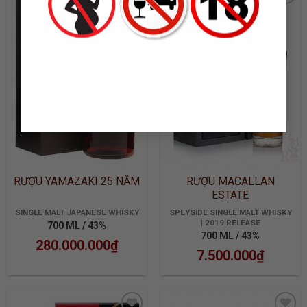
ADD TO
ADD TO
WISHLIST
WISHLIST
RƯỢU YAMAZAKI 25 NĂM
RƯỢU MACALLAN
ESTATE
SINGLE MALT JAPANESE WHISKY
SPEYSIDE SINGLE MALT WHISKY
| 2019 RELEASE
700 ML / 43%
700 ML / 43%
280.000.000
₫
7.500.000
₫