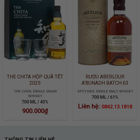
ADD TO
ADD TO
WISHLIST
WISHLIST
THE CHITA HỘP QUÀ TẾT
RƯỢU ABERLOUR
2025
A’BUNADH BATCH 63
THE CHITA SINGLE GRAIN
SPEYSIDE SINGLE MALT WHISKY
WHISKY
700 ML / 61%
700 ML / 43%
Liên hệ:
0842.13.1818
900.000
₫
THÔNG TIN LIÊN HỆ