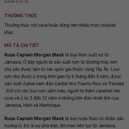
ĐÁNH GIÁ (0)
THƯỞNG THỨC
Thưởng thức với coca hoặc dùng làm nhiều món cocktail
khác
MÔ TẢ CHI TIẾT
Rượu Captain Morgan Black
là loại Rum xuất xứ từ
Jamaica. Ở đây người ta sản xuất rum từ đường mía, rum
chủ yếu được làm từ các quốc gia thuộc vùng Tây Ấn. Loại
rum nhẹ được ủ trong thời gian từ 6 tháng đến 4 năm, được
sản xuất ở phía nam đảo Caribê như Puerto Rico và Trinidad
. Đối với các loại rum sẫm màu, người ta thêm caramel vào
rượu và ủ từ 3 đến 12 năm ở những hòn đảo nhiệt đới của
Jamaica, Haiti và Martinique.
Rượu Captain Morgan Black
là loại rượu Rum có chiều sâu
hương vị. Đó là sự pha trộn, lên men liên tục từ Jamaica,