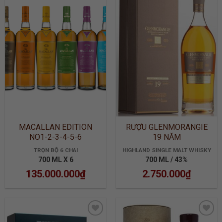
ADD TO
ADD TO
WISHLIST
WISHLIST
MACALLAN EDITION
RƯỢU GLENMORANGIE
NO1-2-3-4-5-6
19 NĂM
TRỌN BỘ 6 CHAI
HIGHLAND SINGLE MALT WHISKY
700 ML X 6
700 ML / 43%
135.000.000
₫
2.750.000
₫