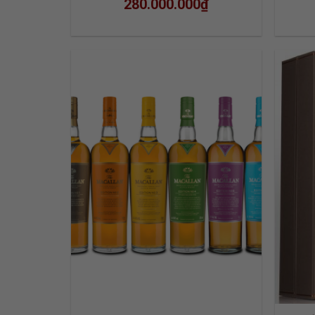
280.000.000
₫
ADD TO
WISHLIST