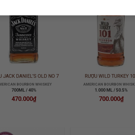
 JACK DANIEL’S OLD NO 7
RƯỢU WILD TURKEY 1
MERICAN BOURBON WHISKEY
AMERICAN BOURBON WHISK
700ML / 40%
1.000 ML / 50.5%
470.000
₫
700.000
₫