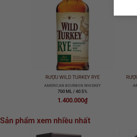
S BLACK
RƯỢU WILD TURKEY RYE
RƯỢU
HISKEY
AMERICAN BOURBON WHISKEY
A
700 ML / 40.5%
1.400.000
₫
Sản phẩm xem nhiều nhất