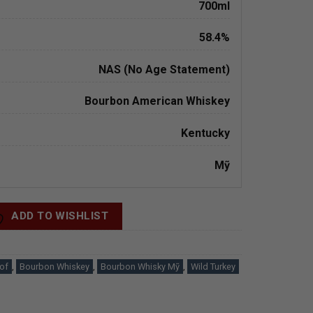
700ml
58.4%
NAS (No Age Statement)
Bourbon American Whiskey
Kentucky
Mỹ
ADD TO WISHLIST
oof
,
Bourbon Whiskey
,
Bourbon Whisky Mỹ
,
Wild Turkey