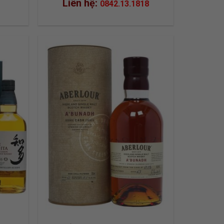
Liên hệ:
0842.13.1818
 TO
ADD TO
LIST
WISHLIST