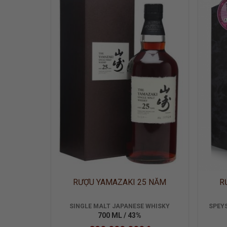
ADD TO
WISHLIST
RƯỢU YAMAZAKI 25 NĂM
R
SINGLE MALT JAPANESE WHISKY
SPEYS
700 ML / 43%