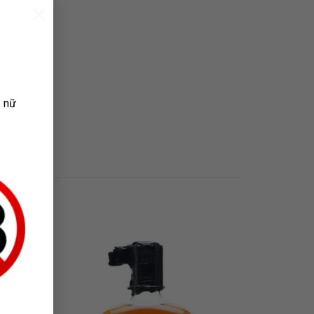
×
ụ nữ
 TO
ADD TO
LIST
WISHLIST