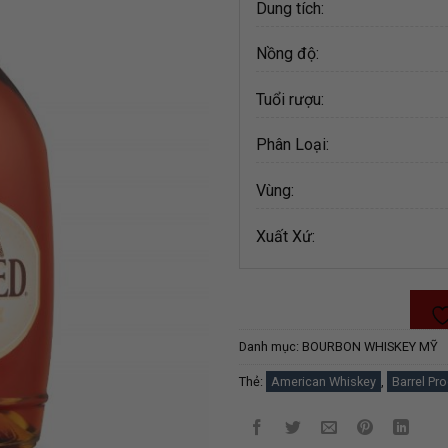
Dung tích:
Nồng độ:
Tuổi rượu:
Phân Loại:
Vùng:
Xuất Xứ:
Danh mục:
BOURBON WHISKEY MỸ
Thẻ:
American Whiskey
,
Barrel Pr