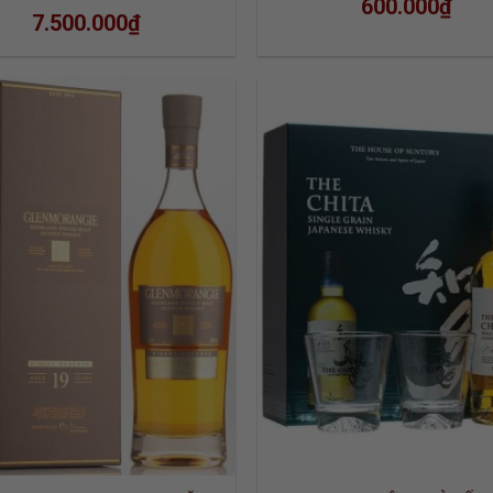
600.000
₫
7.500.000
₫
ADD TO
ADD
WISHLIST
WISH