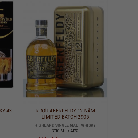
 TO
ADD TO
LIST
WISHLIST
KY 43
RƯỢU ABERFELDY 12 NĂM
LIMITED BATCH 2905
HIGHLAND SINGLE MALT WHISKY
700 ML / 40%