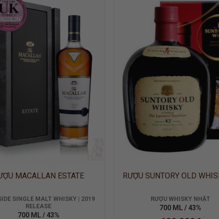
ADD TO
ADD
WISHLIST
WISH
ƯỢU MACALLAN ESTATE
RƯỢU SUNTORY OLD WHIS
IDE SINGLE MALT WHISKY | 2019
RƯỢU WHISKY NHẬT
RELEASE
700 ML / 43%
700 ML / 43%