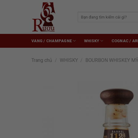
Skip
to
Tìm
content
kiếm:
VANG / CHAMPAGNE
WHISKY
COGNAC / A
Trang chủ
/
WHISKY
/
BOURBON WHISKEY M