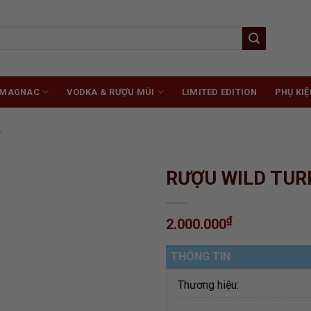
RMAGNAC
VODKA & RƯỢU MÙI
LIMITED EDITION
PHỤ KIỆ
Ỹ
RƯỢU WILD TUR
₫
2.000.000
ADD TO
WISHLIST
THÔNG TIN
Thương hiệu: