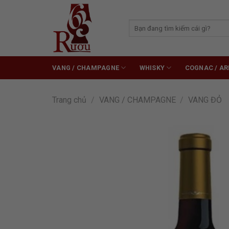
Skip
to
Tìm
content
kiếm:
VANG / CHAMPAGNE
WHISKY
COGNAC / A
Trang chủ
/
VANG / CHAMPAGNE
/
VANG ĐỎ