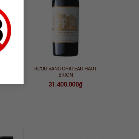
RAND
RƯỢU VANG CHATEAU HAUT
BRION
31.400.000
₫