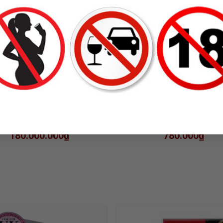
RƯỢU VANG PETRUS
RƯỢU VANG CHATEAU G
MEDOC
180.000.000
₫
780.000
₫