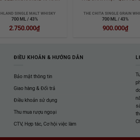
GHLAND SINGLE MALT WHISKY
THE CHITA SINGLE GRAIN WH
700 ML / 43%
700 ML / 43%
2.750.000
₫
900.000
₫
ĐIỀU KHOẢN & HƯỚNG DẪN
L
T
Bảo mật thông tin
p
Giao hàng & Đổi trả
d
nă
Điều khoản sử dụng
s
Thu mua rượu ngoại
th
C
CTV, Hợp tác, Cơ hội việc làm