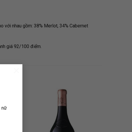
ho với nhau gồm: 38% Merlot, 34% Cabernet
ánh giá 92/100 điểm.
×
ụ nữ
 TO
ADD TO
LIST
WISHLIST