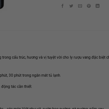
rong cấu trúc, hương và vị tuyệt vời cho ly rượu vang đặc biệt ch
hút, 30 phút trong ngăn mát tủ lạnh.
 động tác cần thiết.
ate… các món Việt như vịt, sườn heo nướng, gà nướng, nấm, rau,…