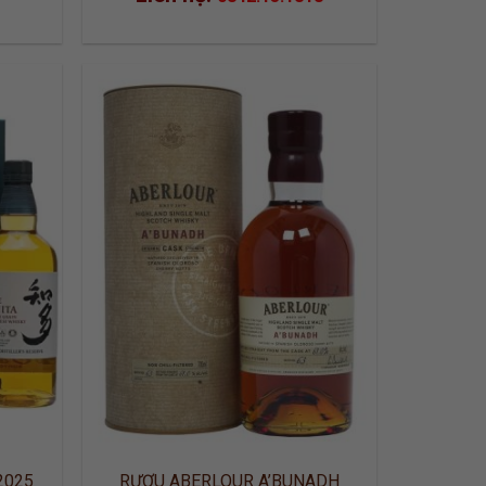
 TO
ADD TO
LIST
WISHLIST
2025
RƯỢU ABERLOUR A’BUNADH