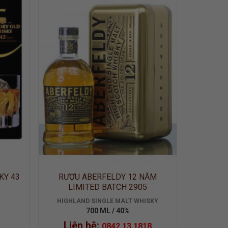
 TO
ADD TO
LIST
WISHLIST
KY 43
RƯỢU ABERFELDY 12 NĂM
LIMITED BATCH 2905
HIGHLAND SINGLE MALT WHISKY
700 ML / 40%
Liên hệ:
0842.13.1818