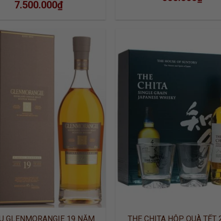
7.500.000
₫
ADD TO
ADD
WISHLIST
WISH
U GLENMORANGIE 19 NĂM
THE CHITA HỘP QUÀ TẾT 