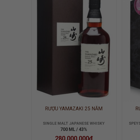
ADD TO
WISHLIST
RƯỢU YAMAZAKI 25 NĂM
R
SINGLE MALT JAPANESE WHISKY
SPEYS
700 ML / 43%
280.000.000
₫