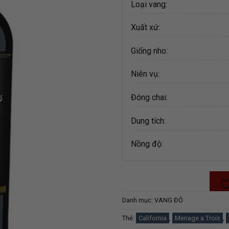
Loại vang:
Xuất xứ:
Giống nho:
Niên vụ:
Đóng chai:
Dung tích:
Nồng độ:
Danh mục:
VANG ĐỎ
Thẻ:
California
,
Menage a Trois
,