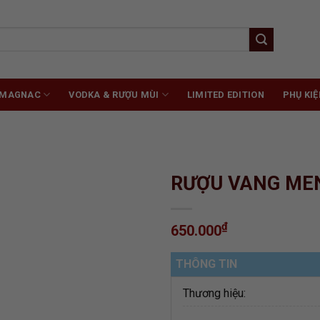
RMAGNAC
VODKA & RƯỢU MÙI
LIMITED EDITION
PHỤ KIỆ
RƯỢU VANG MEN
₫
650.000
ADD TO
WISHLIST
THÔNG TIN
Thương hiệu: