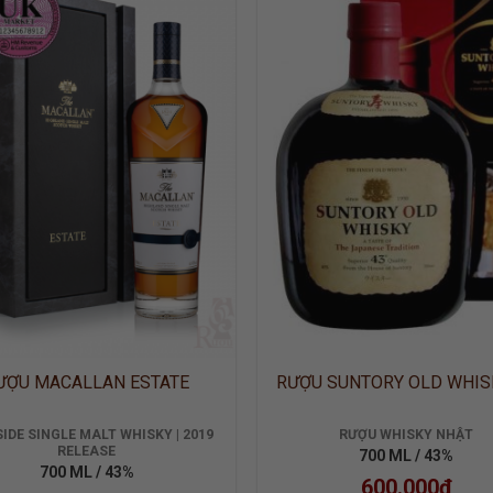
ADD TO
ADD
WISHLIST
WISH
ƯỢU MACALLAN ESTATE
RƯỢU SUNTORY OLD WHIS
IDE SINGLE MALT WHISKY | 2019
RƯỢU WHISKY NHẬT
RELEASE
700 ML / 43%
700 ML / 43%
600.000
₫