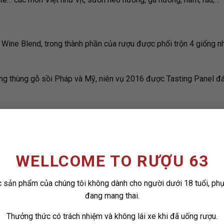
ine Blend, trong thành phần của rượu được phối trộn 4 giống n
ng thùng gỗ sồi Pháp và Mỹ, niên vụ 2016 được Tasting Panel đ
WELLCOME TO RƯỢU 63
 sản phẩm của chúng tôi không dành cho người dưới 18 tuổi, ph
ADD TO
ADD
đang mang thai.
WISHLIST
WISH
Thưởng thức có trách nhiệm và không lái xe khi đã uống rượu.