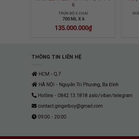
6
TRỌN BỘ 6 CHAI
HI
700 ML X 6
135.000.000
₫
THÔNG TIN LIÊN HỆ
HCM - Q.7
HÀ NỘI - Nguyễn Tri Phương, Ba Đình
Hotline - 0842.13.1818 zalo/viber/telegram
contact.gingerboy@gmail.com
09:00 - 20:00