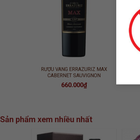
IMITED
RƯỢU VANG ERRAZURIZ MAX
CABERNET SAUVIGNON
660.000
₫
Sản phẩm xem nhiều nhất