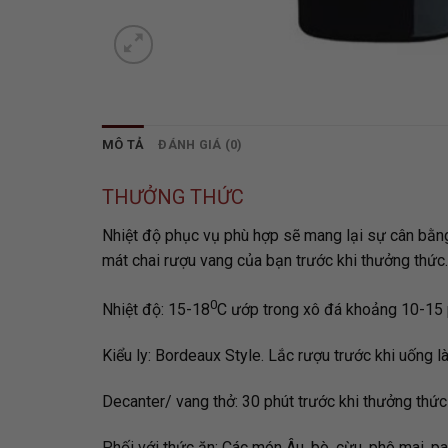
MÔ TẢ
ĐÁNH GIÁ (0)
THƯỞNG THỨC
Nhiệt độ phục vụ phù hợp sẽ mang lại sự cân bằng t
mát chai rượu vang của bạn trước khi thưởng thức.
0
Nhiệt độ: 15-18
C ướp trong xô đá khoảng 10-15 p
Kiểu ly: Bordeaux Style. Lắc rượu trước khi uống là
Decanter/ vang thở: 30 phút trước khi thưởng thức
Phối với thức ăn: Các món Âu, bò, cừu, phô mai, p