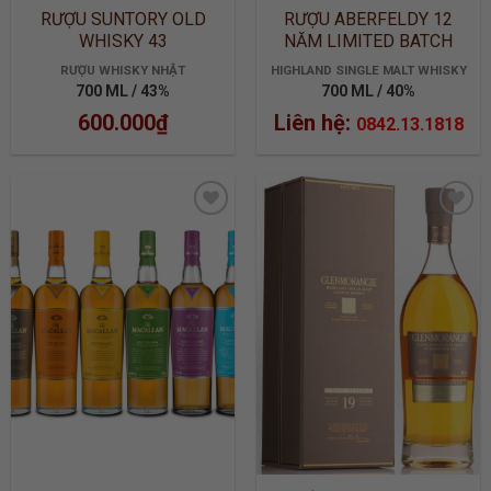
RƯỢU SUNTORY OLD
RƯỢU ABERFELDY 12
WHISKY 43
NĂM LIMITED BATCH
2905
RƯỢU WHISKY NHẬT
HIGHLAND SINGLE MALT WHISKY
700 ML / 43%
700 ML / 40%
600.000
₫
Liên hệ:
0842.13.1818
ADD TO
ADD TO
WISHLIST
WISHLIST