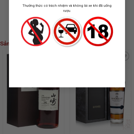
HAUT BRION
TROTTE VIEILLE
Thưởng thức có trách nhiệm và không lái xe khi đã uống
31.400.000
₫
4.800.000
₫
rượu.
Sản phẩm xem nhiều nhất
ADD TO
ADD TO
WISHLIST
WISHLIST