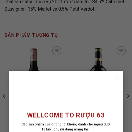
Chateau Latour niên vụ 2011 được làm từ : 84.5% Cabernet
Sauvignon, 15% Merlot và 0.5% Petit Verdot.
SẢN PHẨM TƯƠNG TỰ
ADD TO
ADD TO
×
WISHLIST
WISHLIST
WELLCOME TO RƯỢU 63
Các sản phẩm của chúng tôi không dành cho người dưới
RƯỢU VANG CHATEAU
RƯỢU VANG CHATEAUX
18 tuổi, phụ nữ đang mang thai.