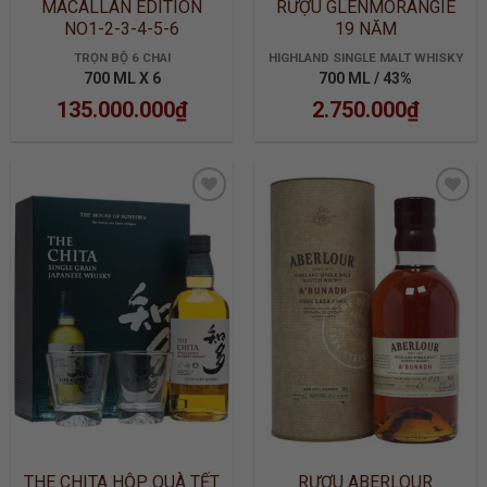
MACALLAN EDITION
RƯỢU GLENMORANGIE
NO1-2-3-4-5-6
19 NĂM
TRỌN BỘ 6 CHAI
HIGHLAND SINGLE MALT WHISKY
700 ML X 6
700 ML / 43%
135.000.000
₫
2.750.000
₫
ADD TO
ADD TO
WISHLIST
WISHLIST
THE CHITA HỘP QUÀ TẾT
RƯỢU ABERLOUR