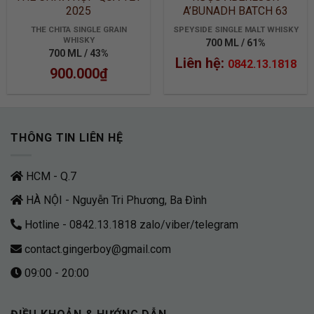
2025
A’BUNADH BATCH 63
THE CHITA SINGLE GRAIN
SPEYSIDE SINGLE MALT WHISKY
WHISKY
700 ML / 61%
700 ML / 43%
Liên hệ:
0842.13.1818
900.000
₫
THÔNG TIN LIÊN HỆ
HCM - Q.7
HÀ NỘI - Nguyễn Tri Phương, Ba Đình
Hotline - 0842.13.1818 zalo/viber/telegram
contact.gingerboy@gmail.com
09:00 - 20:00