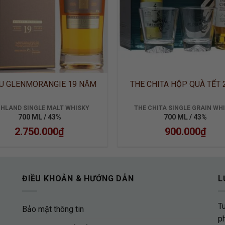
U GLENMORANGIE 19 NĂM
THE CHITA HỘP QUÀ TẾT 
GHLAND SINGLE MALT WHISKY
THE CHITA SINGLE GRAIN WH
700 ML / 43%
700 ML / 43%
2.750.000
₫
900.000
₫
ĐIỀU KHOẢN & HƯỚNG DẪN
L
T
Bảo mật thông tin
p