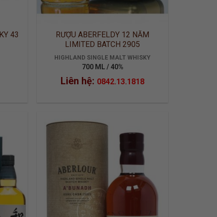
KY 43
RƯỢU ABERFELDY 12 NĂM
LIMITED BATCH 2905
HIGHLAND SINGLE MALT WHISKY
700 ML / 40%
Liên hệ:
0842.13.1818
 TO
ADD TO
LIST
WISHLIST