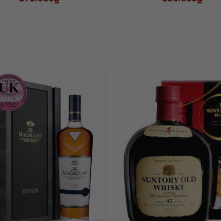
ADD TO
ADD
WISHLIST
WISH