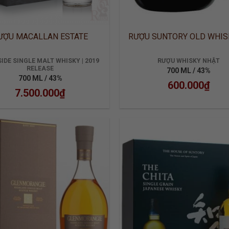
ƯỢU MACALLAN ESTATE
RƯỢU SUNTORY OLD WHIS
IDE SINGLE MALT WHISKY | 2019
RƯỢU WHISKY NHẬT
RELEASE
700 ML / 43%
700 ML / 43%
600.000
₫
7.500.000
₫
ADD TO
ADD
WISHLIST
WISH