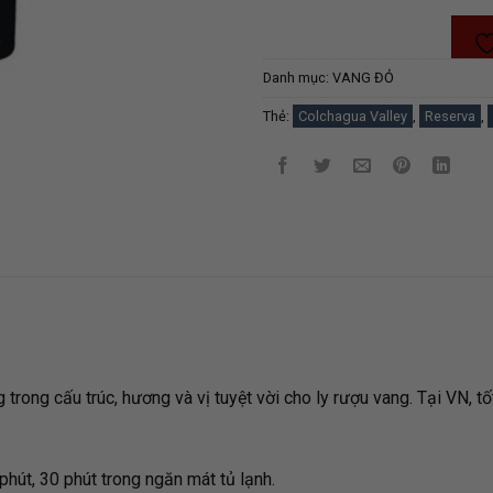
Danh mục:
VANG ĐỎ
Thẻ:
Colchagua Valley
,
Reserva
,
trong cấu trúc, hương và vị tuyệt vời cho ly rượu vang. Tại VN, t
hút, 30 phút trong ngăn mát tủ lạnh.