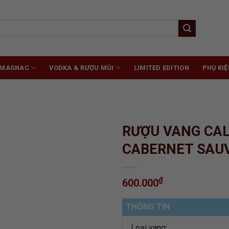
RMAGNAC
VODKA & RƯỢU MÙI
LIMITED EDITION
PHỤ KIỆ
RƯỢU VANG CAL
CABERNET SAU
ADD TO
₫
600.000
WISHLIST
THÔNG TIN
Loại vang: