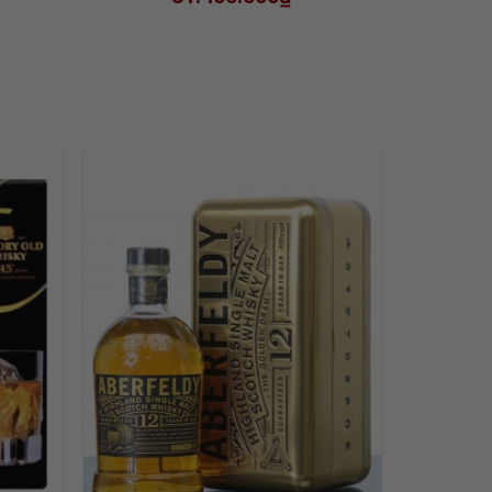
 TO
ADD TO
LIST
WISHLIST