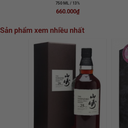
750 ML / 13%
660.000
₫
Sản phẩm xem nhiều nhất
ADD TO
WISHLIST