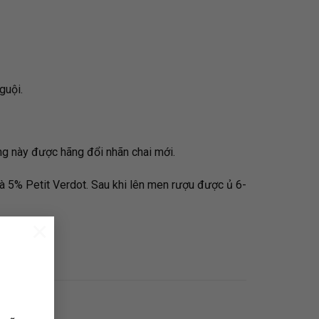
nguội.
ng này được hãng đổi nhãn chai mới.
 5% Petit Verdot. Sau khi lên men rượu được ủ 6-
×