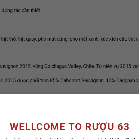
 động tác cần thiết.
, thịt thỏ, thịt quay, pho mát cứng, pho mát xanh, xúc xích cật, thịt 
uvignon 2015, vùng Colchagua Valley, Chile. Từ niên vụ 2015 va
ge 2015 được phối trộn 85% Cabernet Sauvignon, 10% Carignan và
m khảo: 380,000vnd.
WELLCOME TO RƯỢU 63