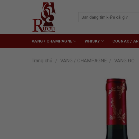
Skip
to
Tìm
content
kiếm:
VANG / CHAMPAGNE
WHISKY
COGNAC / A
Trang chủ
/
VANG / CHAMPAGNE
/
VANG ĐỎ