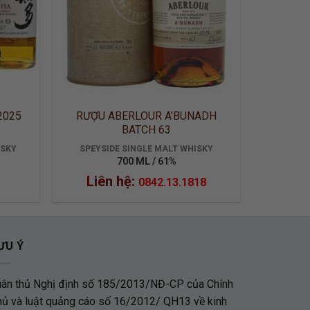
2025
RƯỢU ABERLOUR A’BUNADH
BATCH 63
ISKY
SPEYSIDE SINGLE MALT WHISKY
700 ML / 61%
Liên hệ:
0842.13.1818
ƯU Ý
uân thủ Nghị định số 185/2013/NĐ-CP của Chính
hủ và luật quảng cáo số 16/2012/ QH13 về kinh