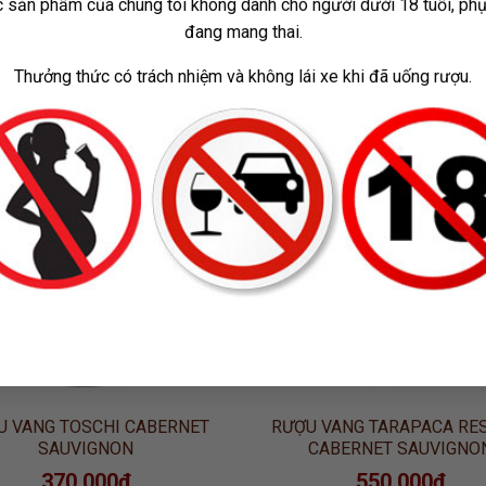
 sản phẩm của chúng tôi không dành cho người dưới 18 tuổi, ph
đang mang thai.
Thưởng thức có trách nhiệm và không lái xe khi đã uống rượu.
ADD TO
ADD
WISHLIST
WISH
U VANG TOSCHI CABERNET
RƯỢU VANG TARAPACA RE
SAUVIGNON
CABERNET SAUVIGNO
370.000
₫
550.000
₫