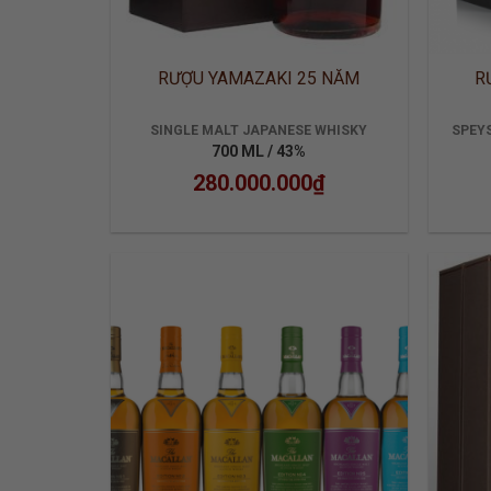
RƯỢU YAMAZAKI 25 NĂM
R
SINGLE MALT JAPANESE WHISKY
SPEYS
700 ML / 43%
280.000.000
₫
ADD TO
WISHLIST