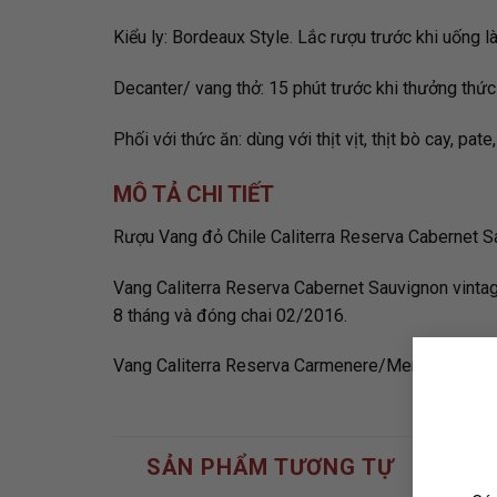
Kiểu ly: Bordeaux Style. Lắc rượu trước khi uống là
Decanter/ vang thở: 15 phút trước khi thưởng thức
Phối với thức ăn: dùng với thịt vịt, thịt bò cay, pate
MÔ TẢ CHI TIẾT
Rượu Vang đỏ Chile Caliterra Reserva Cabernet Sa
Vang Caliterra Reserva Cabernet Sauvignon vinta
8 tháng và đóng chai 02/2016.
Vang Caliterra Reserva Carmenere/Merlot giá tha
SẢN PHẨM TƯƠNG TỰ