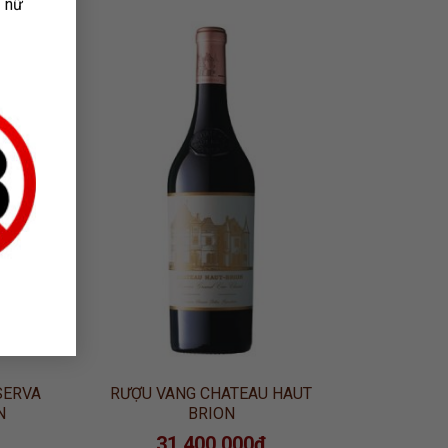
ụ nữ
 TO
ADD TO
LIST
WISHLIST
SERVA
RƯỢU VANG CHATEAU HAUT
N
BRION
31.400.000
₫