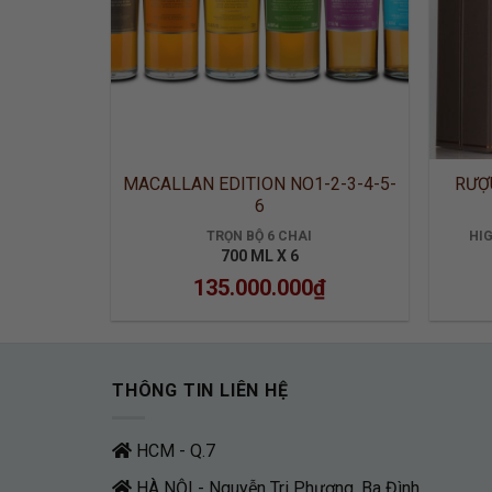
MACALLAN EDITION NO1-2-3-4-5-
RƯỢ
6
TRỌN BỘ 6 CHAI
HI
700 ML X 6
135.000.000
₫
THÔNG TIN LIÊN HỆ
HCM - Q.7
HÀ NỘI - Nguyễn Tri Phương, Ba Đình