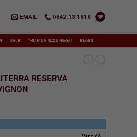
EMAIL
0842.13.1818
N
SALE
THU MUA RƯỢU NGOẠI
BLOGS
ITERRA RESERVA
VIGNON
Vang đỏ