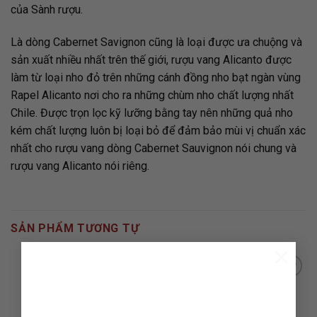
của Sành rượu.
Là dòng Cabernet Savignon cũng là loại được ưa chuộng và
sản xuất nhiều nhất trên thế giới, rượu vang Alicanto được
làm từ loại nho đỏ trên những cánh đồng nho bạt ngàn vùng
Rapel Alicanto nơi cho ra những chùm nho chất lượng nhất
Chile. Được trọn lọc kỹ lưỡng bằng tay nên những quả nho
kém chất lượng luôn bị loại bỏ để đảm bảo mùi vị chuẩn xác
nhất cho rượu vang dòng Cabernet Sauvignon nói chung và
rượu vang Alicanto nói riêng.
SẢN PHẨM TƯƠNG TỰ
×
ADD TO
ADD TO