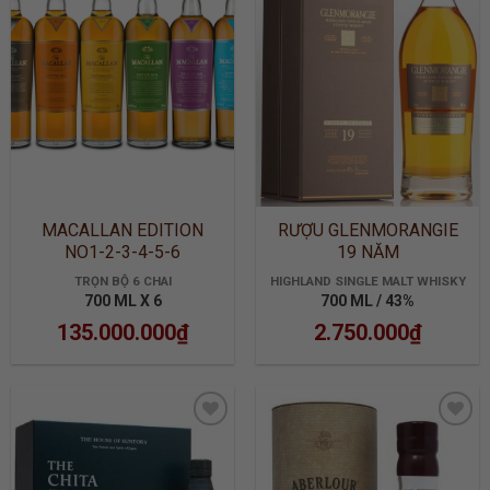
ADD TO
ADD TO
WISHLIST
WISHLIST
MACALLAN EDITION
RƯỢU GLENMORANGIE
NO1-2-3-4-5-6
19 NĂM
TRỌN BỘ 6 CHAI
HIGHLAND SINGLE MALT WHISKY
700 ML X 6
700 ML / 43%
135.000.000
₫
2.750.000
₫
ADD TO
ADD TO