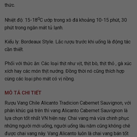
thức.
0
Nhiệt độ: 15-18
C ướp trong xô đá khoảng 10-15 phút, 30
phút trong ngăn mát tủ lạnh.
Kiểu ly: Bordeaux Style. Lắc rượu trước khi uống là động tác
cần thiết.
Phối với thức ăn: Các loại thịt như vịt, thịt bò, thịt thỏ , gà xúc
xích hay các món thịt nướng. Đồng thời nó cũng thích hợp
cùng các loại pho mát có vị nồng.
MÔ TẢ CHI TIẾT
Rượu Vang Chile Alicanto Tradicion Cabernet Sauvignon, với
phân khúc giá trên thì vang Alicanto Cabernet Sauvignon là
lựa chọn tốt nhất VN hiện nay. Chai vang mà vừa chinh phục
những người mới uống, người uống lâu năm cũng không chê
được chai vang này. Vang Alicanto luôn là chai vang bán tốt