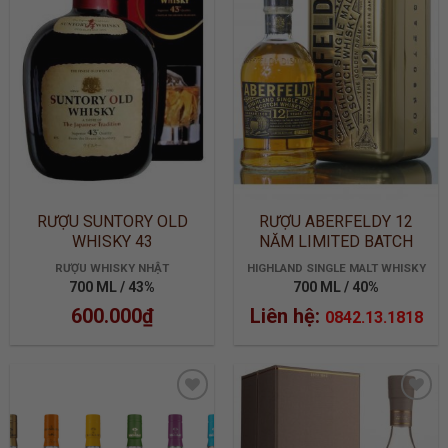
ADD TO
ADD TO
WISHLIST
WISHLIST
RƯỢU SUNTORY OLD
RƯỢU ABERFELDY 12
WHISKY 43
NĂM LIMITED BATCH
2905
RƯỢU WHISKY NHẬT
HIGHLAND SINGLE MALT WHISKY
700 ML / 43%
700 ML / 40%
600.000
₫
Liên hệ:
0842.13.1818