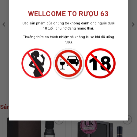
WISHLIST
WISHLIST
WELLCOME TO RƯỢU 63
Các sản phẩm của chúng tôi không dành cho người dưới
18 tuổi, phụ nữ đang mang thai.
Thưởng thức có trách nhiệm và không lái xe khi đã uống
rượu.
RƯỢU VANG 17
RƯỢU VANG CHATEAUX
EDIZIONE LIMITED
TROTTE VIEILLE
RELEASE
1.800.000
₫
4.800.000
₫
Sản phẩm xem nhiều nhất