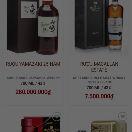
ADD TO
ADD TO
WISHLIST
WISHLIST
RƯỢU YAMAZAKI 25 NĂM
RƯỢU MACALLAN
ESTATE
SINGLE MALT JAPANESE WHISKY
SPEYSIDE SINGLE MALT WHISKY
| 2019 RELEASE
700 ML / 43%
700 ML / 43%
280.000.000
₫
7.500.000
₫