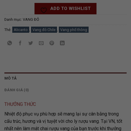
ADD TO WISHLIST
Danh mục:
VANG ĐỎ
Thẻ:
Alicanto
,
Vang đỏ Chile
,
Vang phổ thông
MÔ TẢ
ĐÁNH GIÁ (0)
THƯỞNG THỨC
Nhiệt độ phục vụ phù hợp sẽ mang lại sự cân bằng trong
cấu trúc, hương và vị tuyệt vời cho ly rượu vang. Tại VN, tốt
nhất nên làm mát chai rượu vang của bạn trước khi thưởng