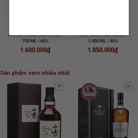
RƯỢU GLENFARCLAS
RƯỢU ARDBEG TEN 1L
105 CASK STRENGTH
SPEYSIDE SINGLE MALT WHISKY
ISLAY SINGLE MALT WHISKY
700 ML / 60%
1.000 ML / 46%
1.600.000
₫
1.850.000
₫
Sản phẩm xem nhiều nhất
ADD TO
ADD TO
WISHLIST
WISHLIST