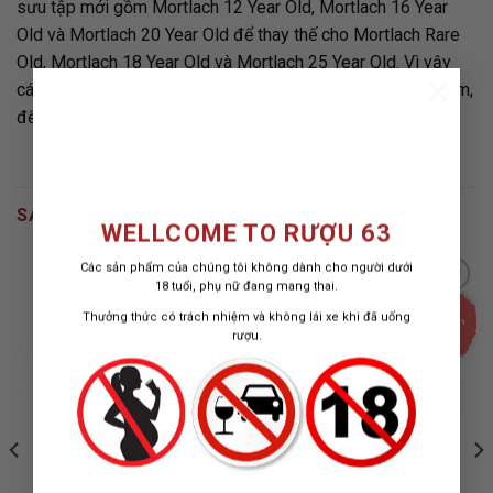
sưu tập mới gồm Mortlach 12 Year Old, Mortlach 16 Year
Old và Mortlach 20 Year Old để thay thế cho Mortlach Rare
Old, Mortlach 18 Year Old và Mortlach 25 Year Old. Vì vậy
×
các bạn nhanh chóng tậu cho mình một chai cho bộ sưu tầm,
để tránh hết hàng.
SẢN PHẨM TƯƠNG TỰ
WELLCOME TO RƯỢU 63
Các sản phẩm của chúng tôi không dành cho người dưới
18 tuổi, phụ nữ đang mang thai.
Thưởng thức có trách nhiệm và không lái xe khi đã uống
rượu.
ADD TO
ADD TO
WISHLIST
WISHLIST