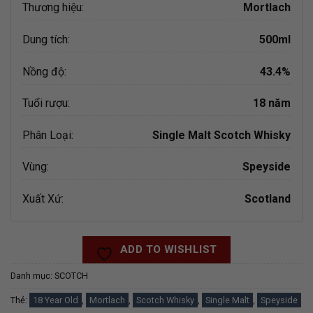
Thương hiệu:
Mortlach
Dung tích:
500ml
Nồng độ:
43.4%
Tuổi rượu:
18 năm
Phân Loại:
Single Malt Scotch Whisky
Vùng:
Speyside
Xuất Xứ:
Scotland
ADD TO WISHLIST
Danh mục:
SCOTCH
Thẻ:
18 Year Old
,
Mortlach
,
Scotch Whisky
,
Single Malt
,
Speyside