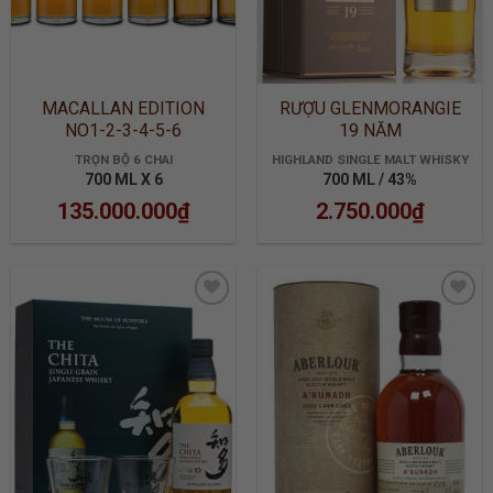
MACALLAN EDITION
RƯỢU GLENMORANGIE
NO1-2-3-4-5-6
19 NĂM
TRỌN BỘ 6 CHAI
HIGHLAND SINGLE MALT WHISKY
700 ML X 6
700 ML / 43%
135.000.000
₫
2.750.000
₫
ADD TO
ADD TO
WISHLIST
WISHLIST