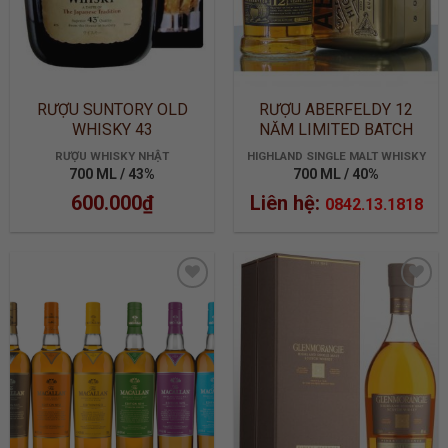
RƯỢU SUNTORY OLD
RƯỢU ABERFELDY 12
WHISKY 43
NĂM LIMITED BATCH
2905
RƯỢU WHISKY NHẬT
HIGHLAND SINGLE MALT WHISKY
700 ML / 43%
700 ML / 40%
600.000
₫
Liên hệ:
0842.13.1818
ADD TO
ADD TO
WISHLIST
WISHLIST