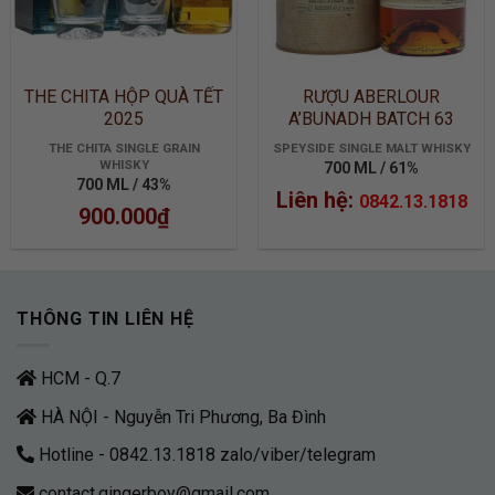
THE CHITA HỘP QUÀ TẾT
RƯỢU ABERLOUR
2025
A’BUNADH BATCH 63
THE CHITA SINGLE GRAIN
SPEYSIDE SINGLE MALT WHISKY
WHISKY
700 ML / 61%
700 ML / 43%
Liên hệ:
0842.13.1818
900.000
₫
THÔNG TIN LIÊN HỆ
HCM - Q.7
HÀ NỘI - Nguyễn Tri Phương, Ba Đình
Hotline - 0842.13.1818 zalo/viber/telegram
contact.gingerboy@gmail.com