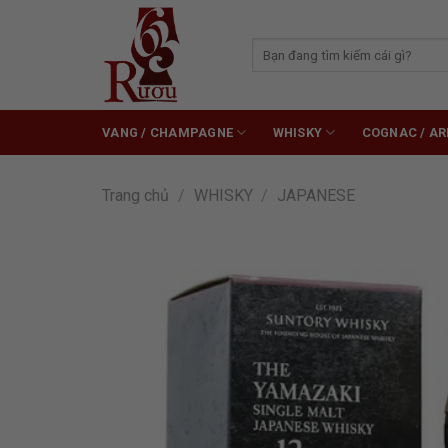
Skip
to
Tìm
content
kiếm:
VANG / CHAMPAGNE
WHISKY
COGNAC / A
Trang chủ
/
WHISKY
/
JAPANESE