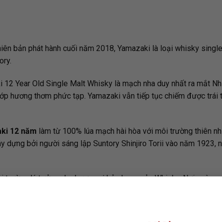
ên bản phát hành cuối năm 2018, Yamazaki là loại whisky single
ory.
 12 Year Old Single Malt Whisky là mạch nha duy nhất ra mắt Nhật
 lớp hương thơm phức tạp. Yamazaki vẫn tiếp tục chiếm được trái 
ki 12 năm
làm từ 100% lúa mạch hài hòa với môi trường thiên nh
y dựng bởi người sáng lập Suntory Shinjiro Torii vào năm 1923, 
môi trường lý tưởng cho hương vị hảo hạng của Whisky. Nơi ngày q
 là tạo ra loại whisky lý tưởng và ngày nay mỗi chai rượu Yamaz
ại thùng gỗ sồi tinh tế khác nhau: Mỹ, Tây Ban Nha và Nhật Bản. M
ốt của thời gian trưởng thành trong thùng gỗ sồi sherry và thùng