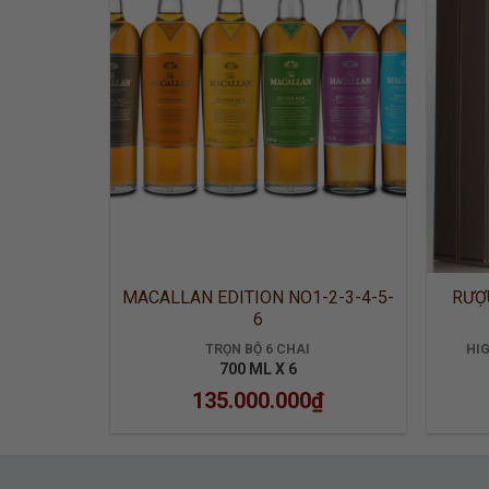
MACALLAN EDITION NO1-2-3-4-5-
RƯỢ
6
TRỌN BỘ 6 CHAI
HI
700 ML X 6
135.000.000
₫