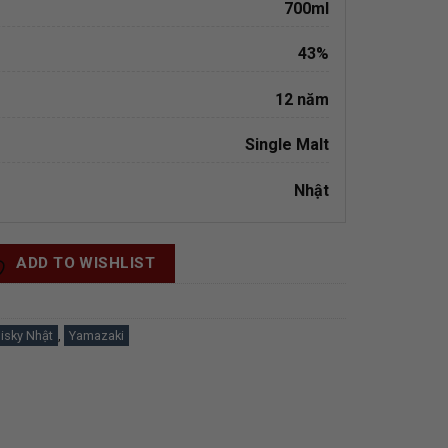
700ml
43%
12 năm
Single Malt
Nhật
ADD TO WISHLIST
isky Nhật
,
Yamazaki