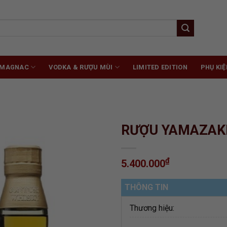
RMAGNAC
VODKA & RƯỢU MÙI
LIMITED EDITION
PHỤ KIỆ
RƯỢU YAMAZAKI
₫
5.400.000
ADD TO
WISHLIST
THÔNG TIN
Thương hiệu: