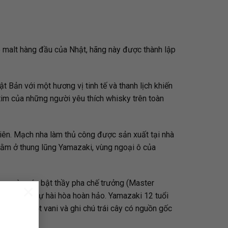
 malt hàng đầu của Nhật, hãng này được thành lập
 Bản với một hương vị tinh tế và thanh lịch khiến
tim của những người yêu thích whisky trên toàn
iên. Mạch nha làm thủ công được sản xuất tại nhà
nằm ở thung lũng Yamazaki, vùng ngoại ô của
ua ngày các bật thầy pha chế trưởng (Master
×
aki là một sự hài hòa hoàn hảo. Yamazaki 12 tuổi
ang vị ngọt vani và ghi chú trái cây có nguồn gốc
 Nhật Bản.