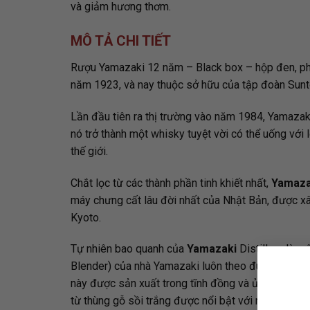
và giảm hương thơm.
MÔ TẢ CHI TIẾT
Rượu Yamazaki 12 năm – Black box – hộp đen, phi
năm 1923, và nay thuộc sở hữu của tập đoàn Sunt
Lần đầu tiên ra thị trường vào năm 1984, Yamazaki
nó trở thành một whisky tuyệt vời có thể uống với
thế giới.
Chắt lọc từ các thành phần tinh khiết nhất,
Yamaza
máy chưng cất lâu đời nhất của Nhật Bản, được xâ
Kyoto.
Tự nhiên bao quanh của
Yamazaki
Distillery là 
Blender) của nhà Yamazaki luôn theo đuổi mục tiêu
này được sản xuất trong tĩnh đồng và ủ trong ba lo
từ thùng gỗ sồi trắng được nổi bật với mùi hương t