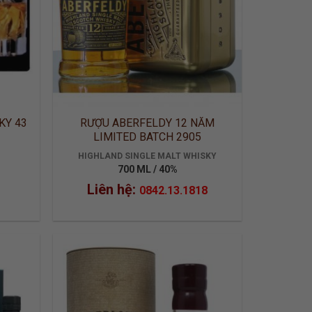
KY 43
RƯỢU ABERFELDY 12 NĂM
LIMITED BATCH 2905
HIGHLAND SINGLE MALT WHISKY
700 ML / 40%
Liên hệ:
0842.13.1818
 TO
ADD TO
LIST
WISHLIST