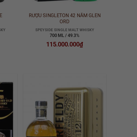
E
RƯỢU SINGLETON 42 NĂM GLEN
ORD
SKY
SPEYSIDE SINGLE MALT WHISKY
700 ML / 49.3%
115.000.000
₫
 TO
ADD TO
LIST
WISHLIST