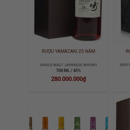
RƯỢU YAMAZAKI 25 NĂM
R
SINGLE MALT JAPANESE WHISKY
SPEYS
700 ML / 43%
280.000.000
₫
ADD TO
WISHLIST