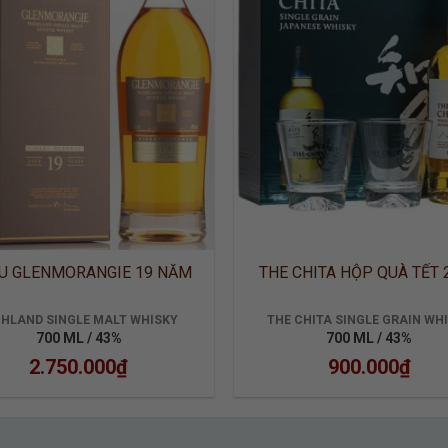
U GLENMORANGIE 19 NĂM
THE CHITA HỘP QUÀ TẾT 
GHLAND SINGLE MALT WHISKY
THE CHITA SINGLE GRAIN WH
700 ML / 43%
700 ML / 43%
2.750.000
₫
900.000
₫