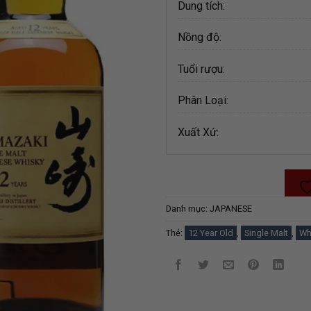
Dung tích:
Nồng độ:
Tuổi rượu:
Phân Loại:
Xuất Xứ:
Danh mục:
JAPANESE
Thẻ:
12 Year Old
,
Single Malt
,
Wh