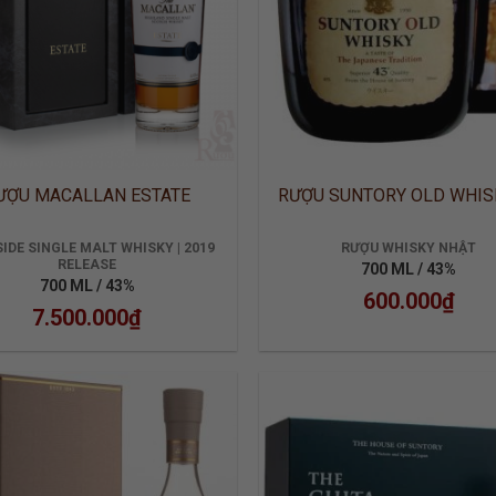
ƯỢU MACALLAN ESTATE
RƯỢU SUNTORY OLD WHIS
IDE SINGLE MALT WHISKY | 2019
RƯỢU WHISKY NHẬT
RELEASE
700 ML / 43%
700 ML / 43%
600.000
₫
7.500.000
₫
ADD TO
ADD
WISHLIST
WISH