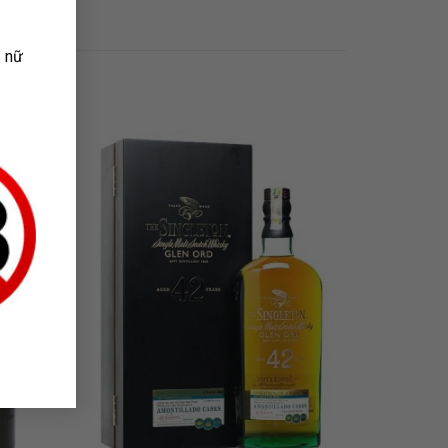
ụ nữ
 TO
ADD TO
LIST
WISHLIST