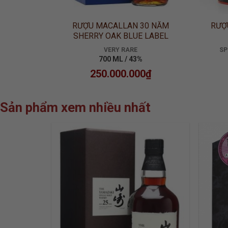
12 NĂM
RƯỢU MACALLAN 30 NĂM
RƯỢ
SHERRY OAK BLUE LABEL
OB)
VERY RARE
SP
700 ML / 43%
250.000.000
₫
Sản phẩm xem nhiều nhất
ADD TO
WISHLIST