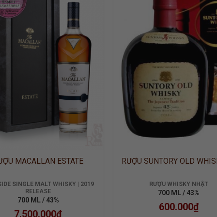
ADD TO
ADD
WISHLIST
WISH
ƯỢU MACALLAN ESTATE
RƯỢU SUNTORY OLD WHIS
IDE SINGLE MALT WHISKY | 2019
RƯỢU WHISKY NHẬT
RELEASE
700 ML / 43%
700 ML / 43%
600.000
₫
7.500.000
₫