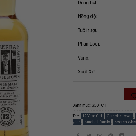
Dung tích:
Nồng độ:
Tuổi rượu:
Phân Loại:
Vùng:
Xuất Xứ:
Danh mục:
SCOTCH
Thẻ:
12 Year Old
,
Campbeltown
,
year
,
Mitchell family
,
Scotch Whi