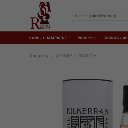
Skip
to
Tìm
content
kiếm:
VANG / CHAMPAGNE
WHISKY
COGNAC / A
Trang chủ
/
WHISKY
/
SCOTCH