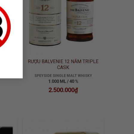
EE
RƯỢU BALVENIE 12 NĂM TRIPLE
CASK
SPEYSIDE SINGLE MALT WHISKY
1.000 ML / 40 %
2.500.000
₫