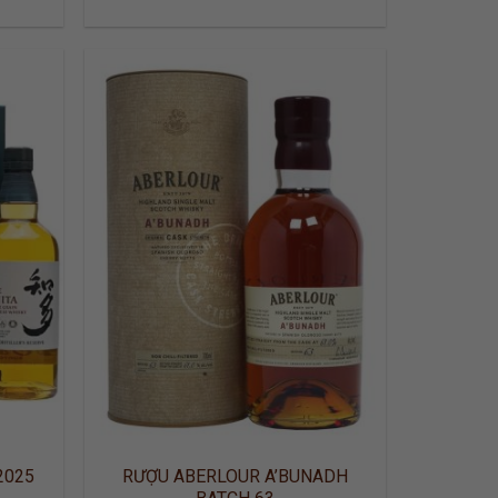
 TO
ADD TO
LIST
WISHLIST
2025
RƯỢU ABERLOUR A’BUNADH