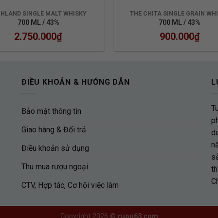
GHLAND SINGLE MALT WHISKY
THE CHITA SINGLE GRAIN WH
700 ML / 43%
700 ML / 43%
2.750.000
₫
900.000
₫
ĐIỀU KHOẢN & HƯỚNG DẪN
L
T
Bảo mật thông tin
p
Giao hàng & Đổi trả
d
nă
Điều khoản sử dụng
s
Thu mua rượu ngoại
th
C
CTV, Hợp tác, Cơ hội việc làm
Copyright 2026 ©
ruou63.com