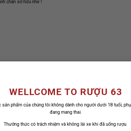
anh chân sở hữu nhé !
WELLCOME TO RƯỢU 63
 sản phẩm của chúng tôi không dành cho người dưới 18 tuổi, ph
ADD TO
ADD
đang mang thai.
WISHLIST
WISH
Thưởng thức có trách nhiệm và không lái xe khi đã uống rượu.