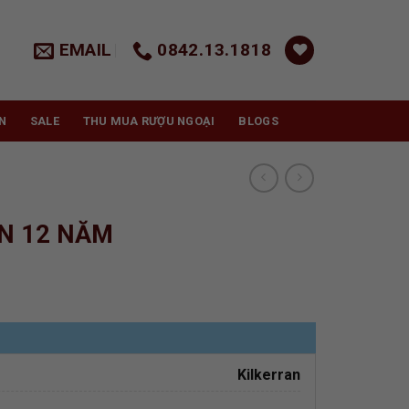
EMAIL
0842.13.1818
N
SALE
THU MUA RƯỢU NGOẠI
BLOGS
N 12 NĂM
Kilkerran