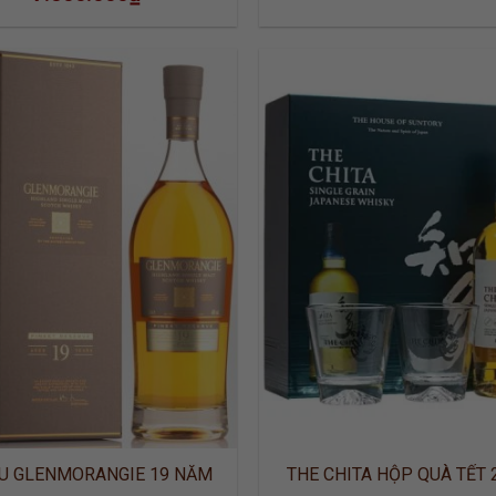
ADD TO
ADD
WISHLIST
WISH
U GLENMORANGIE 19 NĂM
THE CHITA HỘP QUÀ TẾT 