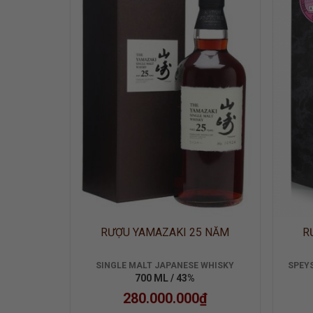
ADD TO
WISHLIST
RƯỢU YAMAZAKI 25 NĂM
R
SINGLE MALT JAPANESE WHISKY
SPEYS
700 ML / 43%
280.000.000
₫