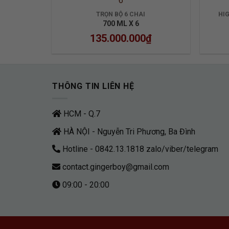
6
TRỌN BỘ 6 CHAI
HI
700 ML X 6
135.000.000
₫
THÔNG TIN LIÊN HỆ
HCM - Q.7
HÀ NỘI - Nguyễn Tri Phương, Ba Đình
Hotline - 0842.13.1818 zalo/viber/telegram
contact.gingerboy@gmail.com
09:00 - 20:00