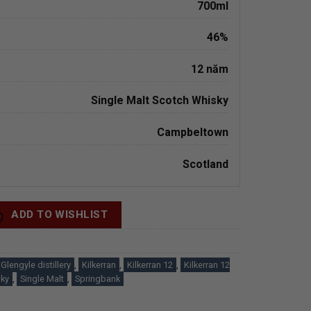
700ml
46%
12 năm
Single Malt Scotch Whisky
Campbeltown
Scotland
ADD TO WISHLIST
Glengyle distillery
,
Kilkerran
,
Kilkerran 12
,
Kilkerran 12
sky
,
Single Malt
,
Springbank