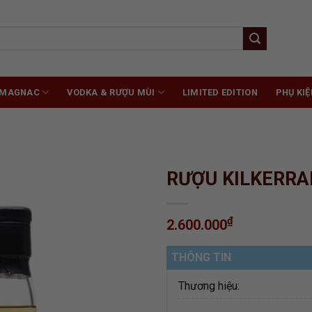
RMAGNAC
VODKA & RƯỢU MÙI
LIMITED EDITION
PHỤ KIỆ
RƯỢU KILKERRA
₫
2.600.000
ADD TO
WISHLIST
THÔNG TIN
Thương hiệu: