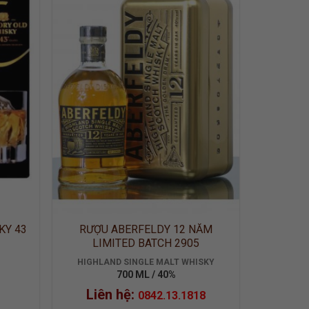
 TO
ADD TO
LIST
WISHLIST
KY 43
RƯỢU ABERFELDY 12 NĂM
LIMITED BATCH 2905
HIGHLAND SINGLE MALT WHISKY
700 ML / 40%
Liên hệ:
0842.13.1818