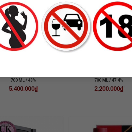
 YAMAZAKI 12 NĂM-BLACK
RƯỢU ARDBEG 5 NĂM W
BOX
BEASTIE
NGLE MALT JAPANESE WHISKY
ISLAY WHISKY (OB)
700 ML / 43%
700 ML / 47.4%
5.400.000
₫
2.200.000
₫