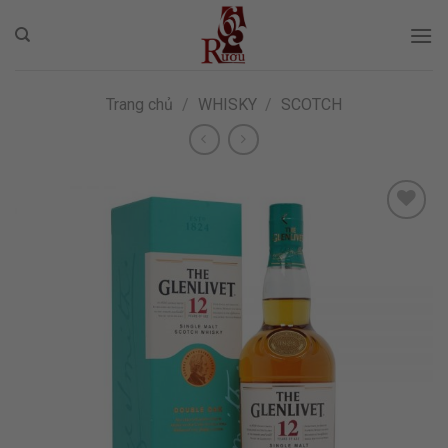
Skip
to
content
Trang chủ
/
WHISKY
/
SCOTCH
ADD TO
WISHLIST