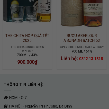
THE CHITA HỘP QUÀ TẾT
RƯỢU ABERLOUR
2025
A’BUNADH BATCH 63
THE CHITA SINGLE GRAIN
SPEYSIDE SINGLE MALT WHISKY
WHISKY
700 ML / 61%
700 ML / 43%
Liên hệ:
0842.13.1818
900.000
₫
THÔNG TIN LIÊN HỆ
HCM - Q.7
HÀ NỘI - Nguyễn Tri Phương, Ba Đình