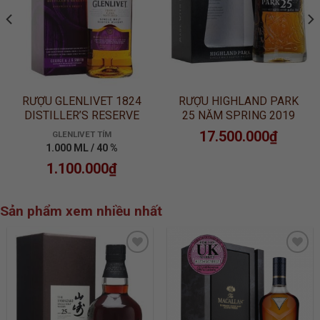
RƯỢU GLENLIVET 1824
RƯỢU HIGHLAND PARK
DISTILLER’S RESERVE
25 NĂM SPRING 2019
RELEASE
17.500.000
₫
GLENLIVET TÍM
1.000 ML / 40 %
1.100.000
₫
Sản phẩm xem nhiều nhất
ADD TO
ADD TO
WISHLIST
WISHLIST