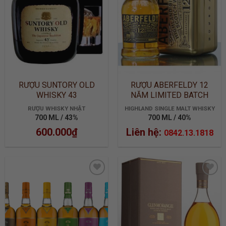
RƯỢU SUNTORY OLD
RƯỢU ABERFELDY 12
WHISKY 43
NĂM LIMITED BATCH
2905
RƯỢU WHISKY NHẬT
HIGHLAND SINGLE MALT WHISKY
700 ML / 43%
700 ML / 40%
600.000
₫
Liên hệ:
0842.13.1818
ADD TO
ADD TO
WISHLIST
WISHLIST