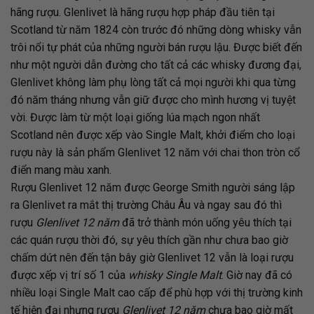
hãng rượu. Glenlivet là hãng rượu hợp pháp đầu tiên tại
Scotland từ năm 1824 còn trước đó những dòng whisky vẫn
trôi nổi tự phát của những người bán rượu lậu. Được biết đến
như một người dẫn đường cho tất cả các whisky đương đại,
Glenlivet không làm phụ lòng tất cả mọi người khi qua từng
đó năm tháng nhưng vẫn giữ được cho mình hương vị tuyệt
vời. Được làm từ một loại giống lúa mạch ngon nhất
Scotland nên được xếp vào Single Malt, khởi điểm cho loại
rượu này là sản phẩm Glenlivet 12 năm với chai thon tròn cổ
điển mang màu xanh.
Rượu Glenlivet 12 năm được George Smith người sáng lập
ra Glenlivet ra mắt thị trường Châu Âu và ngay sau đó thì
rượu
Glenlivet 12 năm
đã trở thành món uống yêu thích tại
các quán rượu thời đó, sự yêu thích gần như chưa bao giờ
chấm dứt nên đến tận bây giờ Glenlivet 12 vẫn là loại rượu
được xếp vị trí số 1 của
whisky Single Malt
. Giờ nay đã có
nhiều loại Single Malt cao cấp để phù hợp với thị trường kinh
tế hiện đại nhưng rượu
Glenlivet 12 năm
chưa bao giờ mất