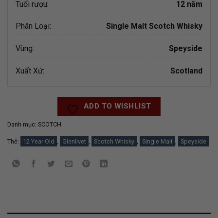
Tuổi rượu:
12 năm
Phân Loại:
Single Malt Scotch Whisky
Vùng:
Speyside
Xuất Xứ:
Scotland
ADD TO WISHLIST
Danh mục:
SCOTCH
Thẻ:
12 Year Old
,
Glenlivet
,
Scotch Whisky
,
Single Malt
,
Speyside