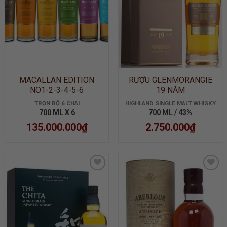
MACALLAN EDITION
RƯỢU GLENMORANGIE
NO1-2-3-4-5-6
19 NĂM
TRỌN BỘ 6 CHAI
HIGHLAND SINGLE MALT WHISKY
700 ML X 6
700 ML / 43%
135.000.000
₫
2.750.000
₫
ADD TO
ADD TO
WISHLIST
WISHLIST