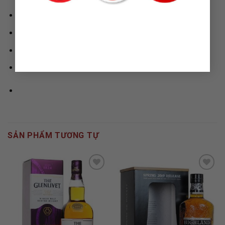
Hotline/Zalo :
0842.13.1818
Website:
https://ruou63.com
Email
:
contact.gingerboy@gmail.com
Facebook:
https://www.facebook.com/Ruou63
SẢN PHẨM TƯƠNG TỰ
ADD TO
ADD TO
WISHLIST
WISHLIST