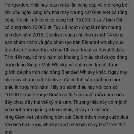
Portgordon. Hiện nay, sau nhiều lần nâng cấp và mở rộng bởi
nhu cầu ngày càng lớn, nhà máy chưng cất
Glenlivet
có tổng
cộng 7 bình, mỗi bình có dung tích 15.000 lít và 7 bình tĩnh
có dung dích 10.000 lít. Tuy đã hoạt động lâu năm nhưng
tính đên năm 2016,
Glenlivet
cũng chỉ cho ra mắt 14 dòng
sản phẩm chính và góp phần tạo nên Blended whisky của
tập đoàn Pernod Ricard như
Chivas Regal
và
Royal Salute
.
Tính đến nay, có mỗi năm có khoảng 6 triệu chai được đóng
dưới dạng Single Malt Whisky, và phần còn lại sẽ được
giành để pha trộn các dòng Blended Whisky khác. Ngày nay,
nhà máy chưng cất Glenlivet đã có thể sản xuất hơn tám
triệu lít rượu mỗi năm. Hãy so sánh điều này với con số
10.000 lít mà George Smith có thể sản xuất mỗi năm cách
đây chưa đầy hai thế kỷ mà xem. Thương hiệu này có mặt ở
hơn một trăm quốc gia khác nhau, vì vậy có thể nói
rằng Glenlivet vẫn đang bám sát
Glenfiddich
trong cuộc đua
tới danh hiệu rượu whisky mạch nha bán chạy nhất trên thế
giới.