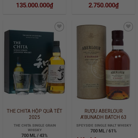
135.000.000
₫
2.750.000
₫
ADD TO
ADD TO
WISHLIST
WISHLIST
THE CHITA HỘP QUÀ TẾT
RƯỢU ABERLOUR
2025
A’BUNADH BATCH 63
THE CHITA SINGLE GRAIN
SPEYSIDE SINGLE MALT WHISKY
WHISKY
700 ML / 61%
700 ML / 43%