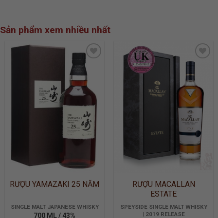
Sản phẩm xem nhiều nhất
ADD TO
ADD TO
WISHLIST
WISHLIST
RƯỢU YAMAZAKI 25 NĂM
RƯỢU MACALLAN
ESTATE
SINGLE MALT JAPANESE WHISKY
SPEYSIDE SINGLE MALT WHISKY
| 2019 RELEASE
700 ML / 43%