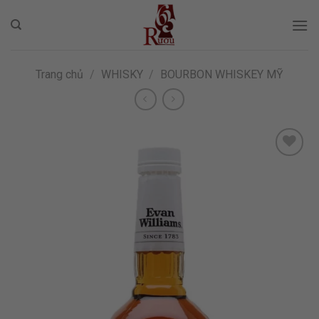
Skip
to
content
Trang chủ
/
WHISKY
/
BOURBON WHISKEY MỸ
ADD TO
WISHLIST