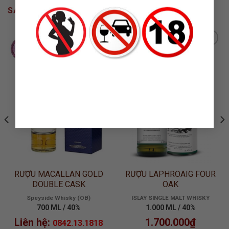
SẢN PHẨM TƯƠNG TỰ
ADD TO
ADD TO
WISHLIST
WISHLIST
RƯỢU MACALLAN GOLD
RƯỢU LAPHROAIG FOUR
DOUBLE CASK
OAK
Speyside Whisky (OB)
ISLAY SINGLE MALT WHISKY
700 ML / 40%
1.000 ML / 40%
Liên hệ:
1.700.000
₫
0842.13.1818