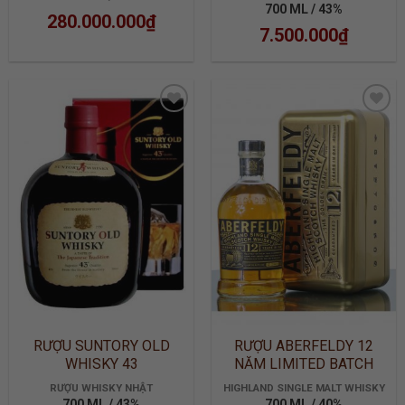
700 ML / 43%
280.000.000
₫
7.500.000
₫
ADD TO
ADD TO
WISHLIST
WISHLIST
RƯỢU SUNTORY OLD
RƯỢU ABERFELDY 12
WHISKY 43
NĂM LIMITED BATCH
2905
RƯỢU WHISKY NHẬT
HIGHLAND SINGLE MALT WHISKY
700 ML / 43%
700 ML / 40%