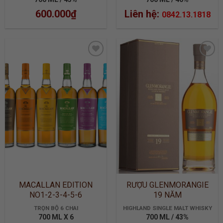
600.000
₫
Liên hệ:
0842.13.1818
ADD TO
ADD TO
WISHLIST
WISHLIST
MACALLAN EDITION
RƯỢU GLENMORANGIE
NO1-2-3-4-5-6
19 NĂM
TRỌN BỘ 6 CHAI
HIGHLAND SINGLE MALT WHISKY
700 ML X 6
700 ML / 43%