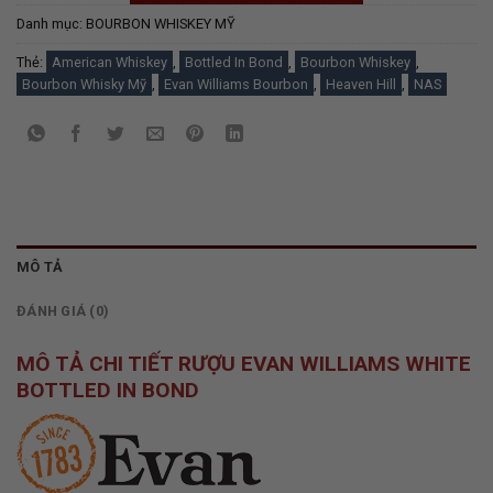
Danh mục:
BOURBON WHISKEY MỸ
Thẻ:
American Whiskey
,
Bottled In Bond
,
Bourbon Whiskey
,
Bourbon Whisky Mỹ
,
Evan Williams Bourbon
,
Heaven Hill
,
NAS
MÔ TẢ
ĐÁNH GIÁ (0)
MÔ TẢ CHI TIẾT RƯỢU EVAN WILLIAMS WHITE
BOTTLED IN BOND