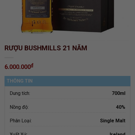
RƯỢU BUSHMILLS 21 NĂM
₫
6.000.000
THÔNG TIN
Dung tích:
700ml
Nồng độ:
40%
Phân Loại:
Single Malt
Xuất Xứ:
Ireland