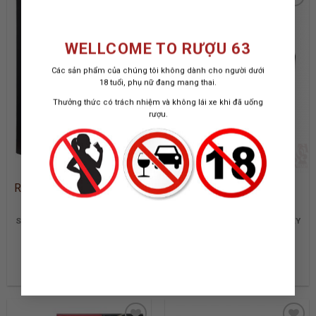
ADD TO
ADD TO
WELLCOME TO RƯỢU 63
WISHLIST
WISHLIST
Các sản phẩm của chúng tôi không dành cho người dưới
18 tuổi, phụ nữ đang mang thai.
Thưởng thức có trách nhiệm và không lái xe khi đã uống
rượu.
RƯỢU YAMAZAKI 25 NĂM
RƯỢU MACALLAN
ESTATE
SINGLE MALT JAPANESE WHISKY
SPEYSIDE SINGLE MALT WHISKY
| 2019 RELEASE
700 ML / 43%
700 ML / 43%
280.000.000
₫
7.500.000
₫