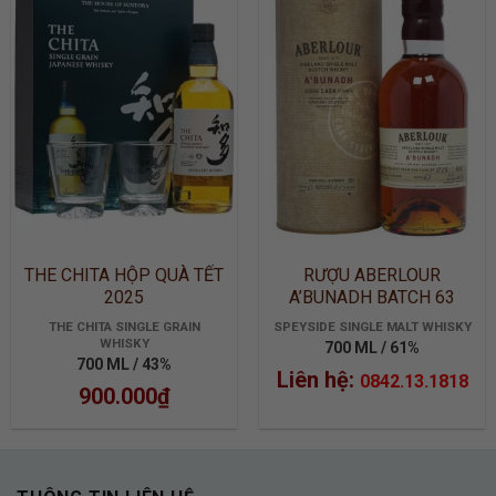
ADD TO
ADD TO
WISHLIST
WISHLIST
THE CHITA HỘP QUÀ TẾT
RƯỢU ABERLOUR
2025
A’BUNADH BATCH 63
THE CHITA SINGLE GRAIN
SPEYSIDE SINGLE MALT WHISKY
WHISKY
700 ML / 61%
700 ML / 43%
Liên hệ:
0842.13.1818
900.000
₫