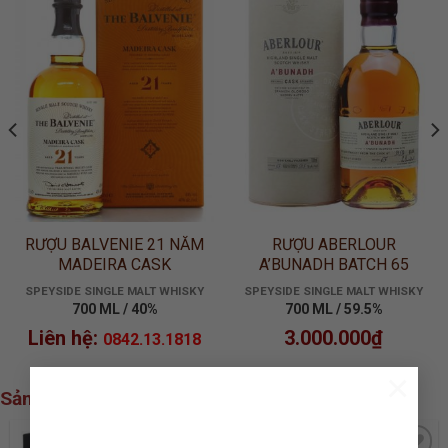
ADD TO
ADD TO
WISHLIST
WISHLIST
RƯỢU BALVENIE 21 NĂM
RƯỢU ABERLOUR
MADEIRA CASK
A’BUNADH BATCH 65
SPEYSIDE SINGLE MALT WHISKY
SPEYSIDE SINGLE MALT WHISKY
700 ML / 40%
700 ML / 59.5%
Liên hệ:
3.000.000
₫
0842.13.1818
×
Sản phẩm xem nhiều nhất