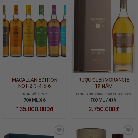
ADD TO
ADD TO
WISHLIST
WISHLIST
MACALLAN EDITION
RƯỢU GLENMORANGIE
NO1-2-3-4-5-6
19 NĂM
TRỌN BỘ 6 CHAI
HIGHLAND SINGLE MALT WHISKY
700 ML X 6
700 ML / 43%
135.000.000
₫
2.750.000
₫