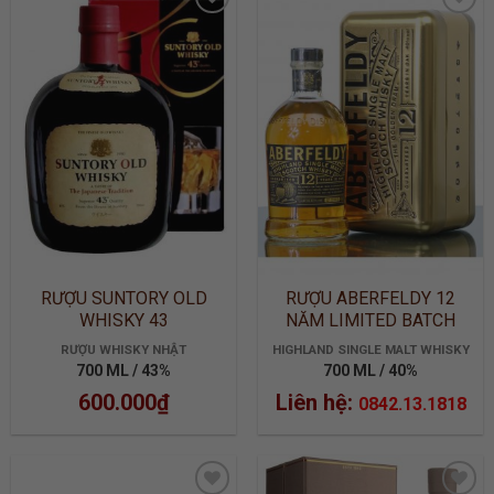
ADD TO
ADD TO
WISHLIST
WISHLIST
RƯỢU SUNTORY OLD
RƯỢU ABERFELDY 12
WHISKY 43
NĂM LIMITED BATCH
2905
RƯỢU WHISKY NHẬT
HIGHLAND SINGLE MALT WHISKY
700 ML / 43%
700 ML / 40%
600.000
₫
Liên hệ:
0842.13.1818