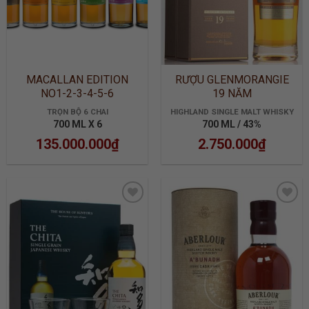
MACALLAN EDITION
RƯỢU GLENMORANGIE
NO1-2-3-4-5-6
19 NĂM
TRỌN BỘ 6 CHAI
HIGHLAND SINGLE MALT WHISKY
700 ML X 6
700 ML / 43%
135.000.000
₫
2.750.000
₫
ADD TO
ADD TO
WISHLIST
WISHLIST