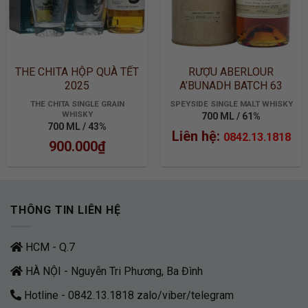
THE CHITA HỘP QUÀ TẾT
RƯỢU ABERLOUR
2025
A’BUNADH BATCH 63
THE CHITA SINGLE GRAIN
SPEYSIDE SINGLE MALT WHISKY
WHISKY
700 ML / 61%
700 ML / 43%
Liên hệ:
0842.13.1818
900.000
₫
THÔNG TIN LIÊN HỆ
HCM - Q.7
HÀ NỘI - Nguyễn Tri Phương, Ba Đình
Hotline - 0842.13.1818 zalo/viber/telegram