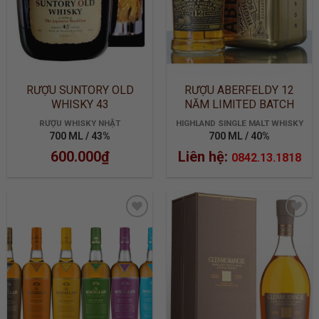
RƯỢU SUNTORY OLD
RƯỢU ABERFELDY 12
WHISKY 43
NĂM LIMITED BATCH
2905
RƯỢU WHISKY NHẬT
HIGHLAND SINGLE MALT WHISKY
700 ML / 43%
700 ML / 40%
600.000
₫
Liên hệ:
0842.13.1818
ADD TO
ADD TO
WISHLIST
WISHLIST