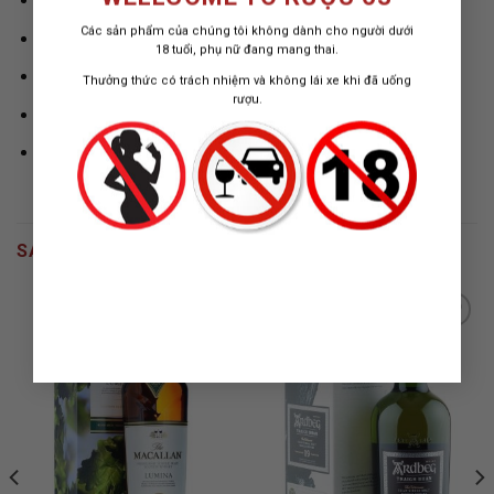
Thời gian làm việc:
9:00 – 21:00
Các sản phẩm của chúng tôi không dành cho người dưới
Hotline/Zalo :
0842.13.1818
18 tuổi, phụ nữ đang mang thai.
Website:
https://ruou63.com
Thưởng thức có trách nhiệm và không lái xe khi đã uống
rượu.
Email
:
contact.gingerboy@gmail.com
Facebook:
https://www.facebook.com/Ruou63
SẢN PHẨM TƯƠNG TỰ
ADD TO
ADD TO
WISHLIST
WISHLIST