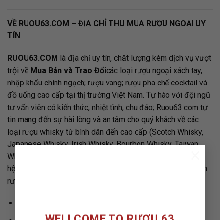
VỀ RUOU63.COM –
ĐỊA CHỈ THU MUA RƯỢU NGOẠI UY
TÍN
RUOU63.COM
là địa chỉ uy tín, chất lượng kèm dịch vụ vượt
trội về
Mua Bán và Trao Đổi
các loại rượu ngoại xách tay,
nhập khẩu chính ngạch; rượu vang; rượu pha chế cocktail và
đồ uống cao cấp tại thị trường Việt Nam. Tự hào với đội ngũ
tư vấn viên có kiến thức, nhiệt tình, chu đáo;
Ruou63.com
tự
tin mang đến sự hài lòng và an tâm cho quý khách về các
loại rượu whisky từ bình dân đến cao cấp (Scotch Whisky,
Japanese Whisky, Irish Whisky, Bourbon Whisky, Taiwan
×
Whisky,…), cùng các loại rượu Vang ngon đa dạng. Hãy liên
hệ shop RƯỢU 63 để được tư vấn và mua những sản phẩm
rượu tốt nhất.
Địa chỉ:
TP. HCM và Hà Nội
WELLCOME TO RƯỢU 63