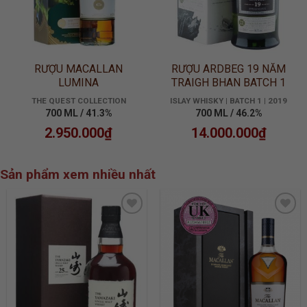
RƯỢU MACALLAN
RƯỢU ARDBEG 19 NĂM
LUMINA
TRAIGH BHAN BATCH 1
THE QUEST COLLECTION
ISLAY WHISKY | BATCH 1 | 2019
700 ML / 41.3%
700 ML / 46.2%
2.950.000
₫
14.000.000
₫
Sản phẩm xem nhiều nhất
ADD TO
ADD TO
WISHLIST
WISHLIST