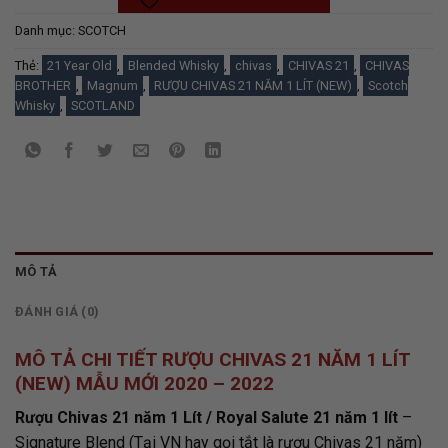
Danh mục:
SCOTCH
Thẻ:
21 Year Old
,
Blended Whisky
,
chivas
,
CHIVAS 21
,
CHIVAS
BROTHER
,
Magnum
,
RƯỢU CHIVAS 21 NĂM 1 LÍT (NEW)
,
Scotch
Whisky
,
SCOTLAND
MÔ TẢ
ĐÁNH GIÁ (0)
MÔ TẢ CHI TIẾT RƯỢU CHIVAS 21 NĂM 1 LÍT
(NEW) MẪU MỚI 2020 – 2022
Rượu Chivas 21 năm 1 Lít / Royal Salute 21 năm 1 lít
–
Signature Blend (Tại VN hay gọi tắt là rượu Chivas 21 năm)