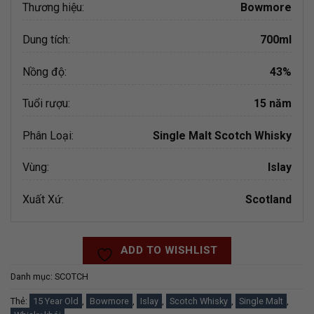
Thương hiệu:
Bowmore
Dung tích:
700ml
Nồng độ:
43%
Tuổi rượu:
15 năm
Phân Loại:
Single Malt Scotch Whisky
Vùng:
Islay
Xuất Xứ:
Scotland
ADD TO WISHLIST
Danh mục:
SCOTCH
Thẻ:
15 Year Old
,
Bowmore
,
Islay
,
Scotch Whisky
,
Single Malt
,