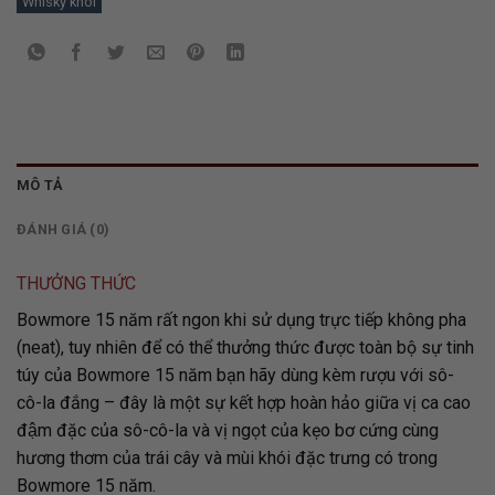
Whisky khói
MÔ TẢ
ĐÁNH GIÁ (0)
THƯỞNG THỨC
Bowmore 15 năm rất ngon khi sử dụng trực tiếp không pha
(neat), tuy nhiên để có thể thưởng thức được toàn bộ sự tinh
túy của Bowmore 15 năm bạn hãy dùng kèm rượu với sô-
cô-la đắng – đây là một sự kết hợp hoàn hảo giữa vị ca cao
đậm đặc của sô-cô-la và vị ngọt của kẹo bơ cứng cùng
hương thơm của trái cây và mùi khói đặc trưng có trong
Bowmore 15 năm.