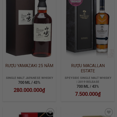
ADD TO
ADD TO
WISHLIST
WISHLIST
RƯỢU YAMAZAKI 25 NĂM
RƯỢU MACALLAN
ESTATE
SINGLE MALT JAPANESE WHISKY
SPEYSIDE SINGLE MALT WHISKY
| 2019 RELEASE
700 ML / 43%
700 ML / 43%
280.000.000
₫
7.500.000
₫