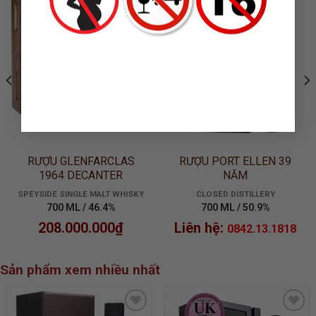
ADD TO
ADD TO
WISHLIST
WISHLIST
RƯỢU GLENFARCLAS
RƯỢU PORT ELLEN 39
1964 DECANTER
NĂM
SPEYSIDE SINGLE MALT WHISKY
CLOSED DISTILLERY
700 ML / 46.4%
700 ML / 50.9%
208.000.000
₫
Liên hệ:
0842.13.1818
Sản phẩm xem nhiều nhất