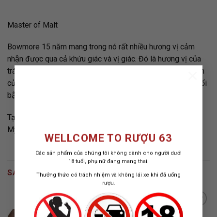
Master of Malt
Bowmore 15 năm mang trong nó rất nhiều hương vị cảm
nhận được qua cả khứu giác và vị giác. Đó là hương vị của
×
trái cây tươi, nho khô, kẹo bơ cứng và một chút hương thơm
của lò nấu rượu còn sót lại. Hương cam và hương gỗ sồi nổi
bật cùng với dư vị đậm đà. Rất ấn tượng!”
Tạp chí Whisky Advocate-Tạp chí về Whisky hàng đầu của
Mỹ.
WELLCOME TO RƯỢU 63
Các sản phẩm của chúng tôi không dành cho người dưới
18 tuổi, phụ nữ đang mang thai.
SẢN PHẨM TƯƠNG TỰ
Thưởng thức có trách nhiệm và không lái xe khi đã uống
rượu.