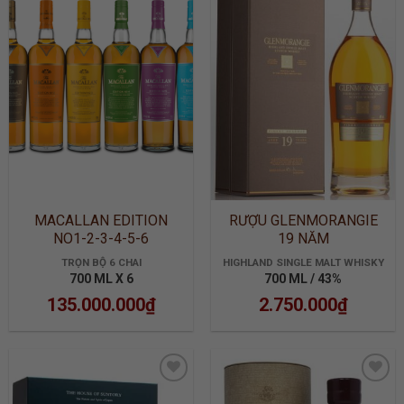
ADD TO
ADD TO
WISHLIST
WISHLIST
MACALLAN EDITION
RƯỢU GLENMORANGIE
NO1-2-3-4-5-6
19 NĂM
TRỌN BỘ 6 CHAI
HIGHLAND SINGLE MALT WHISKY
700 ML X 6
700 ML / 43%
135.000.000
₫
2.750.000
₫