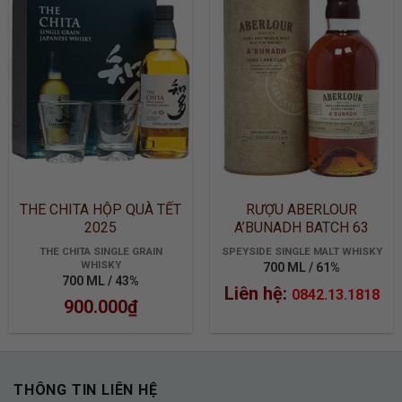
ADD TO
ADD TO
WISHLIST
WISHLIST
THE CHITA HỘP QUÀ TẾT
RƯỢU ABERLOUR
2025
A’BUNADH BATCH 63
THE CHITA SINGLE GRAIN
SPEYSIDE SINGLE MALT WHISKY
WHISKY
700 ML / 61%
700 ML / 43%
Liên hệ:
0842.13.1818
900.000
₫
THÔNG TIN LIÊN HỆ