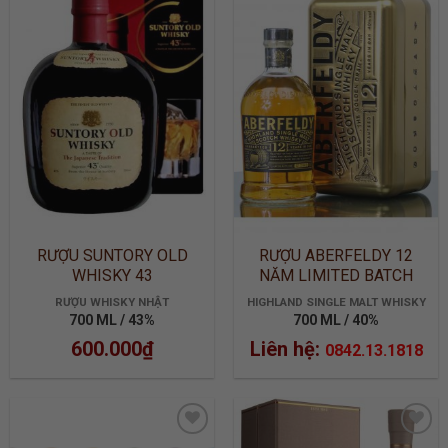
ADD TO
ADD TO
WISHLIST
WISHLIST
RƯỢU SUNTORY OLD
RƯỢU ABERFELDY 12
WHISKY 43
NĂM LIMITED BATCH
2905
RƯỢU WHISKY NHẬT
HIGHLAND SINGLE MALT WHISKY
700 ML / 43%
700 ML / 40%
600.000
₫
Liên hệ:
0842.13.1818