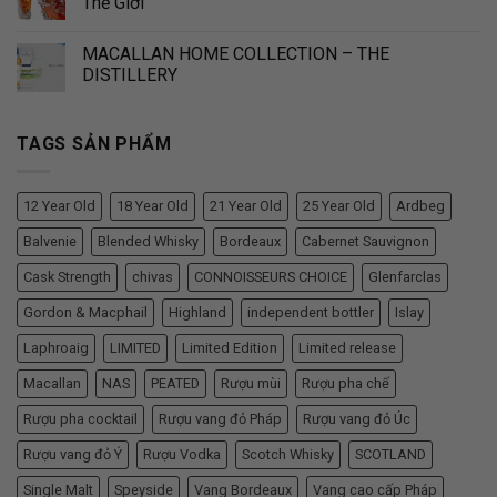
Thế Giới
MACALLAN HOME COLLECTION – THE
DISTILLERY
TAGS SẢN PHẨM
12 Year Old
18 Year Old
21 Year Old
25 Year Old
Ardbeg
Balvenie
Blended Whisky
Bordeaux
Cabernet Sauvignon
Cask Strength
chivas
CONNOISSEURS CHOICE
Glenfarclas
Gordon & Macphail
Highland
independent bottler
Islay
Laphroaig
LIMITED
Limited Edition
Limited release
Macallan
NAS
PEATED
Rượu mùi
Rượu pha chế
Rượu pha cocktail
Rượu vang đỏ Pháp
Rượu vang đỏ Úc
Rượu vang đỏ Ý
Rượu Vodka
Scotch Whisky
SCOTLAND
Single Malt
Speyside
Vang Bordeaux
Vang cao cấp Pháp