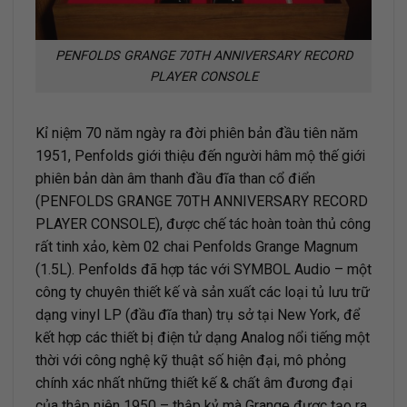
PENFOLDS GRANGE 70TH ANNIVERSARY RECORD
PLAYER CONSOLE
Kỉ niệm 70 năm ngày ra đời phiên bản đầu tiên năm
1951, Penfolds giới thiệu đến người hâm mộ thế giới
phiên bản dàn âm thanh đầu đĩa than cổ điển
(PENFOLDS GRANGE 70TH ANNIVERSARY RECORD
PLAYER CONSOLE), được chế tác hoàn toàn thủ công
rất tinh xảo, kèm 02 chai Penfolds Grange Magnum
(1.5L). Penfolds đã hợp tác với SYMBOL Audio – một
công ty chuyên thiết kế và sản xuất các loại tủ lưu trữ
dạng vinyl LP (đầu đĩa than) trụ sở tại New York, để
kết hợp các thiết bị điện tử dạng Analog nổi tiếng một
thời với công nghệ kỹ thuật số hiện đại, mô phỏng
chính xác nhất những thiết kế & chất âm đương đại
của thập niên 1950 – thập kỷ mà Grange được tạo ra