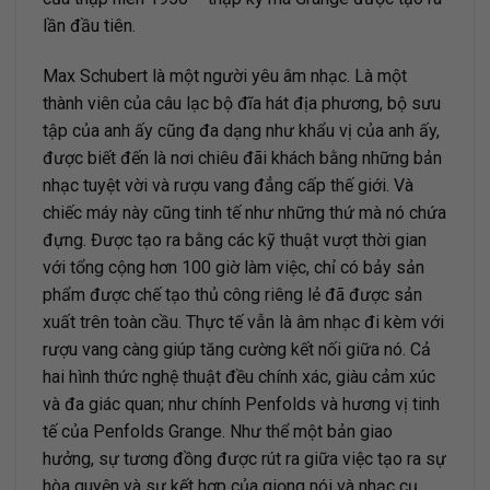
lần đầu tiên.
Max Schubert là một người yêu âm nhạc. Là một
thành viên của câu lạc bộ đĩa hát địa phương, bộ sưu
tập của anh ấy cũng đa dạng như khẩu vị của anh ấy,
được biết đến là nơi chiêu đãi khách bằng những bản
nhạc tuyệt vời và rượu vang đẳng cấp thế giới. Và
chiếc máy này cũng tinh tế như những thứ mà nó chứa
đựng. Được tạo ra bằng các kỹ thuật vượt thời gian
với tổng cộng hơn 100 giờ làm việc, chỉ có bảy sản
phẩm được chế tạo thủ công riêng lẻ đã được sản
xuất trên toàn cầu. Thực tế vẫn là âm nhạc đi kèm với
rượu vang càng giúp tăng cường kết nối giữa nó. Cả
hai hình thức nghệ thuật đều chính xác, giàu cảm xúc
và đa giác quan; như chính Penfolds và hương vị tinh
tế của Penfolds Grange. Như thể một bản giao
hưởng, sự tương đồng được rút ra giữa việc tạo ra sự
hòa quyện và sự kết hợp của giọng nói và nhạc cụ.