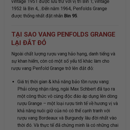
vintage 1951 được lưu trữ với vị trí Bin 1; vintage
1952 là Bin 4,…Đến năm 1964, Penfolds Grange
được thống nhất đặt nhãn
Bin 95
.
TẠI SAO VANG PENFOLDS GRANGE
LẠI ĐẮT ĐỎ
Ngoài chất lượng rượu vang hảo hạng, danh tiếng và
sự khan hiếm, còn có một số yếu tố khác làm cho
rượu vang Penfold Grange trở lên đắt đỏ:
Giá trị thời gian & khả năng bảo tồn rượu vang:
Phải công nhận rằng, ngài Max Schbert đã tạo ra
một công thức vô cùng độc đáo áp dụng lên dòng
rượu Grange – một loại rượu tinh tế về hương vị và
khả năng nuôi giữ của nó có thể cạnh tranh với
rượu vang Bordeaux và Burgundy lâu đời nhất vào
thời đó. Và thực tế đã chứng minh là có những chai