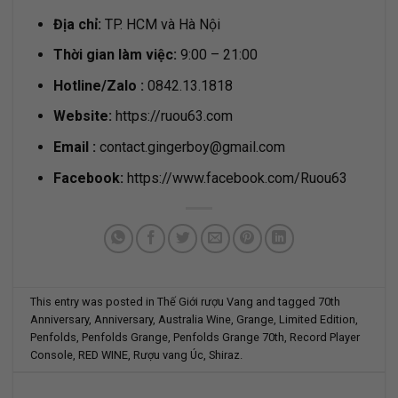
Địa chỉ:
TP. HCM và Hà Nội
Thời gian làm việc:
9:00 – 21:00
Hotline/Zalo :
0842.13.1818
Website:
https://ruou63.com
Email
:
contact.gingerboy@gmail.com
Facebook:
https://www.facebook.com/Ruou63
This entry was posted in
Thế Giới rượu Vang
and tagged
70th
Anniversary
,
Anniversary
,
Australia Wine
,
Grange
,
Limited Edition
,
Penfolds
,
Penfolds Grange
,
Penfolds Grange 70th
,
Record Player
Console
,
RED WINE
,
Rượu vang Úc
,
Shiraz
.