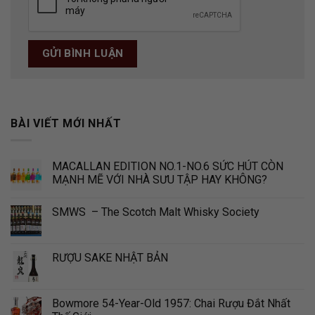
BÀI VIẾT MỚI NHẤT
MACALLAN EDITION NO.1-NO.6 SỨC HÚT CÒN
MẠNH MẼ VỚI NHÀ SƯU TẬP HAY KHÔNG?
SMWS – The Scotch Malt Whisky Society
RƯỢU SAKE NHẬT BẢN
Bowmore 54-Year-Old 1957: Chai Rượu Đắt Nhất