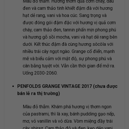
Màu đỏ thẫm. Hương thơm quả cơm cháy, dâu
đen và cam thảo tinh khiết đậm đà với hương
hạt dẻ rang, vani và hoa cúc. Sang trọng và
được đóng gói đậm đặc với hương vị quả cơm
cháy, cam thảo đen, tannin phấn mịn phong phú
và hương gỗ sồi mocha, vani và hạt dẻ rang bên
dưới. Kết thúc đậm đà cùng hương sôcôla với
nhiều trái cây ngọt ngào. Grange cổ điển, mạnh
mẽ và biểu cảm với mật độ, sự phong phú và
cân bằng tuyệt vời. Vẫn cần thời gian để mở ra.
Uống 2030-2060.
PENFOLDS GRANGE VINTAGE 2017 (chưa được
bán lẻ ra thị trường)
Màu đỏ thẫm. Khám phá hương vị thơm ngon
của pastrami, thì là xay, bánh pudding gạo nếp,
mơ, vỏ vanillin và vỏ dừa. Vòm miệng đầy trái
cây shiraz. Cam thảo đỏ và đen, kẹo dẻo vani