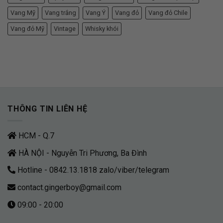
Vang Mỹ
Vang trắng
Vang Ý
Vang đỏ
Vang đỏ Chile
Vang đỏ Mỹ
Vintage
Whisky khói
THÔNG TIN LIÊN HỆ
HCM - Q.7
HÀ NỘI - Nguyễn Tri Phương, Ba Đình
Hotline - 0842.13.1818 zalo/viber/telegram
contact.gingerboy@gmail.com
09:00 - 20:00