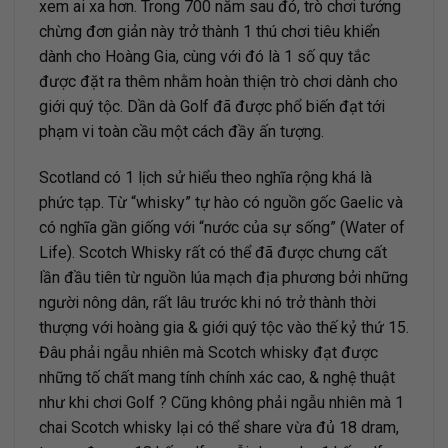
xem ai xa hơn. Trong 700 năm sau đó, trò chơi tưởng
chừng đơn giản này trở thành 1 thú chơi tiêu khiển
dành cho Hoàng Gia, cùng với đó là 1 số quy tắc
được đặt ra thêm nhằm hoàn thiện trò chơi dành cho
giới quý tộc. Dần dà Golf đã được phổ biến đạt tới
phạm vi toàn cầu một cách đầy ấn tượng.
Scotland có 1 lịch sử hiểu theo nghĩa rộng khá là
phức tạp. Từ “whisky” tự hào có nguồn gốc Gaelic và
có nghĩa gần giống với “nước của sự sống” (Water of
Life). Scotch Whisky rất có thể đã được chưng cất
lần đầu tiên từ nguồn lúa mạch địa phương bởi những
người nông dân, rất lâu trước khi nó trở thành thời
thượng với hoàng gia & giới quý tộc vào thế kỷ thứ 15.
Đâu phải ngẫu nhiên mà Scotch whisky đạt được
những tố chất mang tính chính xác cao, & nghệ thuật
như khi chơi Golf ? Cũng không phải ngẫu nhiên mà 1
chai Scotch whisky lại có thể share vừa đủ 18 dram,