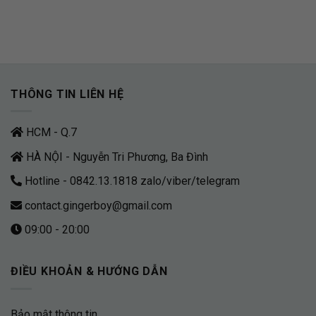
THÔNG TIN LIÊN HỆ
HCM - Q.7
HÀ NỘI - Nguyễn Tri Phương, Ba Đình
Hotline - 0842.13.1818 zalo/viber/telegram
contact.gingerboy@gmail.com
09:00 - 20:00
ĐIỀU KHOẢN & HƯỚNG DẪN
Bảo mật thông tin