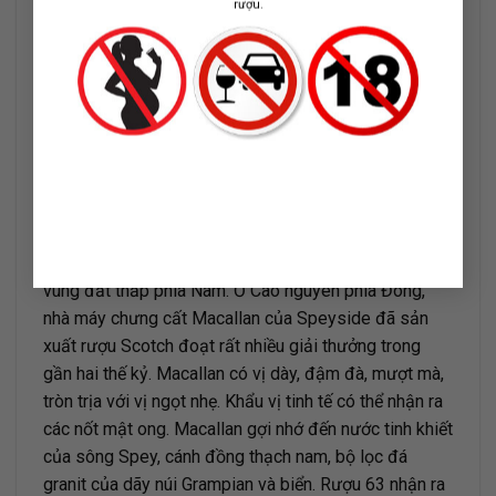
rượu.
3. YÊU THÍCH CÁ NHÂN
Hơn 100 nhà máy chưng cất ra đời ở đất nước
Scotland, trải dài 280 dặm từ quần đảo Orkney đến
vùng đất thấp phía Nam. Ở Cao nguyên phía Đông,
nhà máy chưng cất Macallan của Speyside đã sản
xuất rượu Scotch đoạt rất nhiều giải thưởng trong
gần hai thế kỷ. Macallan có vị dày, đậm đà, mượt mà,
tròn trịa với vị ngọt nhẹ. Khẩu vị tinh tế có thể nhận ra
các nốt mật ong. Macallan gợi nhớ đến nước tinh khiết
của sông Spey, cánh đồng thạch nam, bộ lọc đá
granit của dãy núi Grampian và biển. Rượu 63 nhận ra