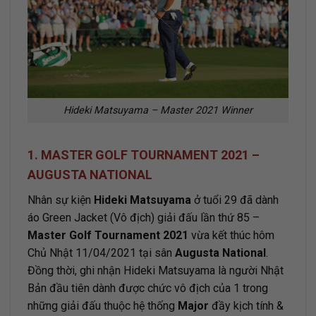
Hideki Matsuyama – Master 2021 Winner
1. MASTER GOLF TOURNAMENT 2021 –
AUGUSTA NATIONAL
Nhân sự kiện
Hideki Matsuyama
ở tuổi 29 đã dành
áo Green Jacket (Vô địch) giải đấu lần thứ 85 –
Master Golf Tournament 2021
vừa kết thúc hôm
Chủ Nhật 11/04/2021 tại sân
Augusta National
.
Đồng thời, ghi nhận Hideki Matsuyama là người Nhật
Bản đầu tiên dành được chức vô địch của 1 trong
những giải đấu thuộc hệ thống
Major
đầy kịch tính &