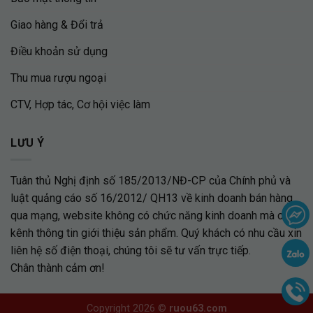
Giao hàng & Đổi trả
Điều khoản sử dụng
Thu mua rượu ngoại
CTV, Hợp tác, Cơ hội việc làm
LƯU Ý
Tuân thủ Nghị định số 185/2013/NĐ-CP của Chính phủ và
luật quảng cáo số 16/2012/ QH13 về kinh doanh bán hàng
qua mạng, website không có chức năng kinh doanh mà chỉ là
kênh thông tin giới thiệu sản phẩm. Quý khách có nhu cầu xin
liên hệ số điện thoại, chúng tôi sẽ tư vấn trực tiếp.
Chân thành cảm ơn!
Copyright 2026 ©
ruou63.com