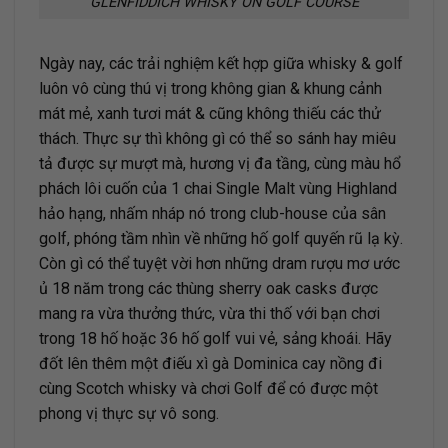
GLENFIDDICH WHISKY ON GOLF COURSE
Ngày nay, các trải nghiệm kết hợp giữa whisky & golf
luôn vô cùng thú vị trong không gian & khung cảnh
mát mẻ, xanh tươi mát & cũng không thiếu các thử
thách. Thực sự thì không gì có thể so sánh hay miêu
tả được sự mượt mà, hương vị đa tầng, cùng màu hổ
phách lôi cuốn của 1 chai Single Malt vùng Highland
hảo hạng, nhấm nháp nó trong club-house của sân
golf, phóng tầm nhìn về những hố golf quyến rũ lạ kỳ.
Còn gì có thể tuyệt vời hơn những dram rượu mơ ước
ủ 18 năm trong các thùng sherry oak casks được
mang ra vừa thưởng thức, vừa thi thố với bạn chơi
trong 18 hố hoặc 36 hố golf vui vẻ, sảng khoái.
Hãy
đốt lên thêm một điếu xì gà Dominica cay nồng đi
cùng Scotch whisky và chơi Golf để có được một
phong vị thực sự vô song.