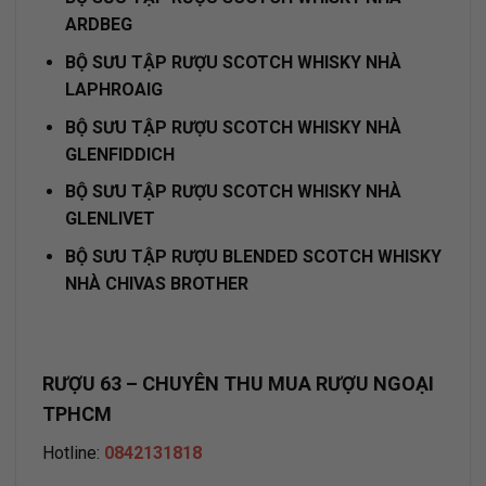
ARDBEG
BỘ SƯU TẬP RƯỢU SCOTCH WHISKY NHÀ
LAPHROAIG
BỘ SƯU TẬP RƯỢU SCOTCH WHISKY NHÀ
GLENFIDDICH
BỘ SƯU TẬP RƯỢU SCOTCH WHISKY NHÀ
GLENLIVET
BỘ SƯU TẬP RƯỢU BLENDED SCOTCH WHISKY
NHÀ CHIVAS BROTHER
RƯỢU 63 – CHUYÊN THU MUA RƯỢU NGOẠI
TPHCM
Hotline:
0842131818