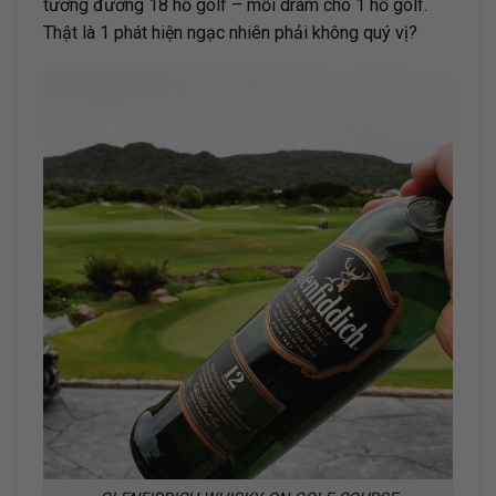
tương đương 18 hố golf – mỗi dram cho 1 hố golf.
Thật là 1 phát hiện ngạc nhiên phải không quý vị?