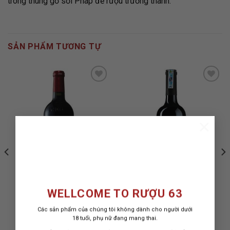
trong thùng gỗ sồi Pháp để rượu trưởng thành.
SẢN PHẨM TƯƠNG TỰ
ADD TO
ADD TO
WISHLIST
WISHLIST
×
WELLCOME TO RƯỢU 63
Các sản phẩm của chúng tôi không dành cho người dưới
RƯỢU VANG PETRUS
RƯỢU VANG THE ZIN
18 tuổi, phụ nữ đang mang thai.
ZINFANDEL