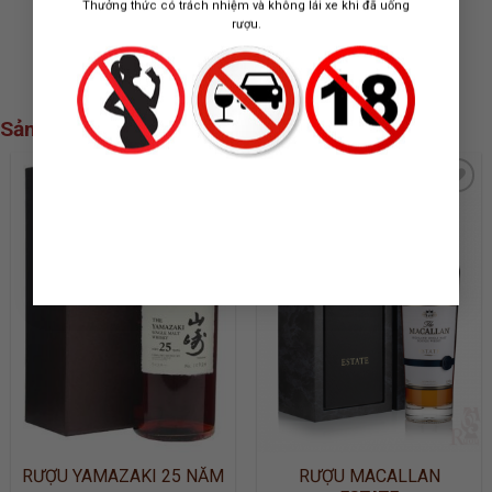
Thưởng thức có trách nhiệm và không lái xe khi đã uống
180.000.000
₫
745.000
₫
rượu.
Sản phẩm xem nhiều nhất
ADD TO
ADD TO
WISHLIST
WISHLIST
RƯỢU YAMAZAKI 25 NĂM
RƯỢU MACALLAN