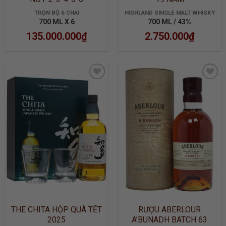
TRỌN BỘ 6 CHAI
HIGHLAND SINGLE MALT WHISKY
700 ML X 6
700 ML / 43%
135.000.000
₫
2.750.000
₫
ADD TO
ADD TO
WISHLIST
WISHLIST
THE CHITA HỘP QUÀ TẾT
RƯỢU ABERLOUR
2025
A’BUNADH BATCH 63