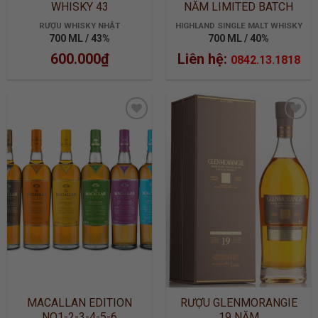
WHISKY 43
NĂM LIMITED BATCH
2905
RƯỢU WHISKY NHẬT
HIGHLAND SINGLE MALT WHISKY
700 ML / 43%
700 ML / 40%
600.000
₫
Liên hệ:
0842.13.1818
ADD TO
ADD TO
WISHLIST
WISHLIST
MACALLAN EDITION
RƯỢU GLENMORANGIE
NO1-2-3-4-5-6
19 NĂM