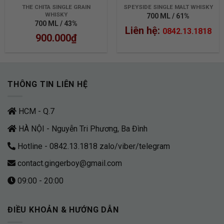
THE CHITA SINGLE GRAIN
SPEYSIDE SINGLE MALT WHISKY
WHISKY
700 ML / 61%
700 ML / 43%
Liên hệ:
0842.13.1818
900.000
₫
THÔNG TIN LIÊN HỆ
HCM - Q.7
HÀ NỘI - Nguyễn Tri Phương, Ba Đình
Hotline - 0842.13.1818 zalo/viber/telegram
contact.gingerboy@gmail.com
09:00 - 20:00
ĐIỀU KHOẢN & HƯỚNG DẪN