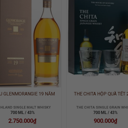
ADD TO
ADD
WISHLIST
WISH
U GLENMORANGIE 19 NĂM
THE CHITA HỘP QUÀ TẾT 
GHLAND SINGLE MALT WHISKY
THE CHITA SINGLE GRAIN WH
700 ML / 43%
700 ML / 43%
2.750.000
₫
900.000
₫