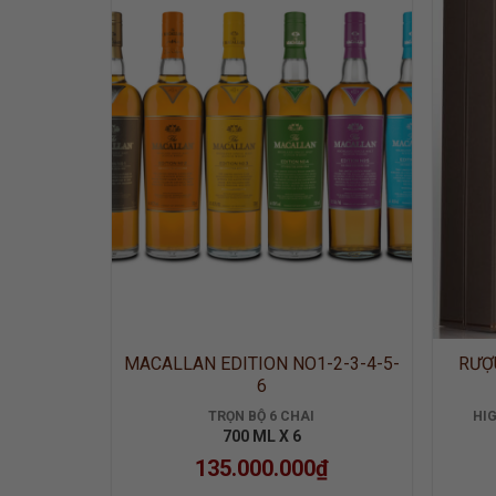
ADD TO
WISHLIST
MACALLAN EDITION NO1-2-3-4-5-
RƯỢ
6
TRỌN BỘ 6 CHAI
HI
700 ML X 6
135.000.000
₫