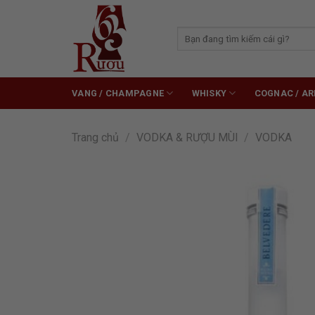
Skip
to
Tìm
content
kiếm:
VANG / CHAMPAGNE
WHISKY
COGNAC / A
Trang chủ
/
VODKA & RƯỢU MÙI
/
VODKA