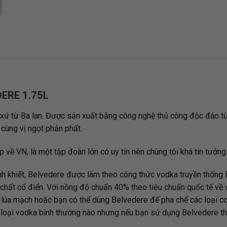
ERE 1.75L
t xứ từ Ba lan. Được sản xuất bằng công nghệ thủ công độc đáo 
cùng vị ngọt phản phất.
VN, là một tập đoàn lớn có uy tín nên chúng tôi khá tin tưởng 
h khiết, Belvedere được làm theo công thức vodka truyền thống 
chất cổ điển. Với nồng độ chuẩn 40% theo tiêu chuẩn quốc tế về 
lúa mạch hoặc bạn có thể dùng Belvedere để pha chế các loại cockt
 loại vodka bình thường nào nhưng nếu bạn sử dụng Belvedere thì