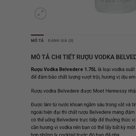
MÔ TẢ
ĐÁNH GIÁ (0)
MÔ TẢ CHI TIẾT RƯỢU VODKA BELVED
Rượu Vodka Belvedere 1.75L
là loại vodka xuấ
để đảm bảo chất lượng vượt trội, hương vị dịu em 
Rượu vodka Belvedere được Moet Hennessy nhập về 
Được làm từ nước khoan ngầm sâu trong vắt và tin
ngoài hiện đại thì chất rượu Belvedere mang đậm 
có thể uống Belvedere trực tiếp để thưởng thức vị 
cần hương vị vodka nên bạn có thể lấy bất kỳ một
hơn những ly cocktail trước đó bạn đã pha.