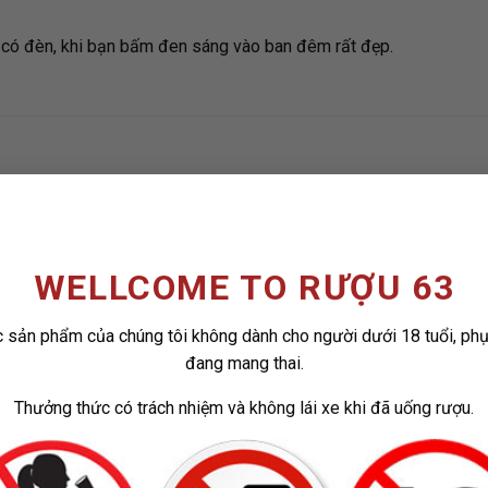
i có đèn, khi bạn bấm đen sáng vào ban đêm rất đẹp.
WELLCOME TO RƯỢU 63
ADD TO
ADD
WISHLIST
WISH
 sản phẩm của chúng tôi không dành cho người dưới 18 tuổi, ph
đang mang thai.
Thưởng thức có trách nhiệm và không lái xe khi đã uống rượu.