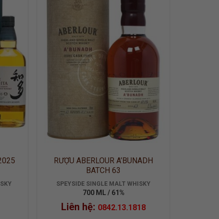
 TO
ADD TO
LIST
WISHLIST
2025
RƯỢU ABERLOUR A’BUNADH
BATCH 63
ISKY
SPEYSIDE SINGLE MALT WHISKY
700 ML / 61%
Liên hệ:
0842.13.1818