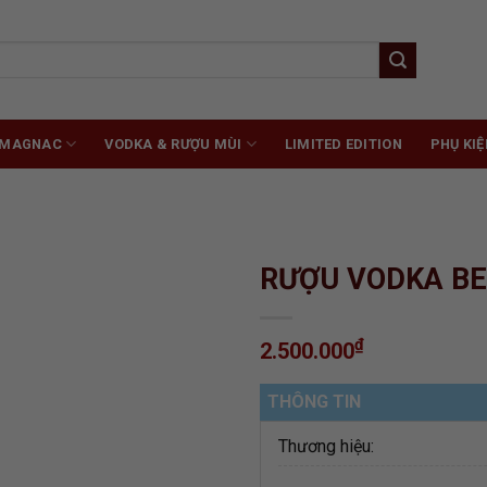
RMAGNAC
VODKA & RƯỢU MÙI
LIMITED EDITION
PHỤ KIỆ
RƯỢU VODKA BE
₫
2.500.000
ADD TO
WISHLIST
THÔNG TIN
Thương hiệu: