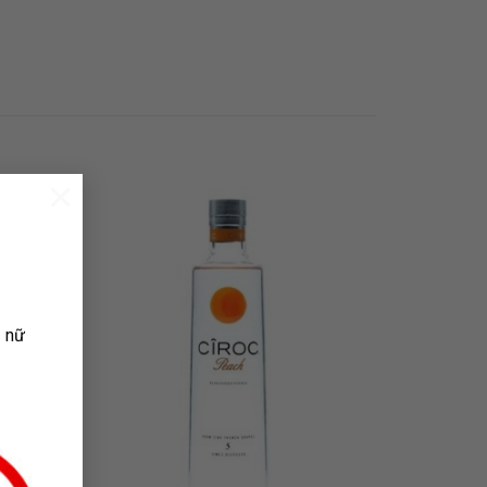
×
 TO
ADD TO
LIST
WISHLIST
ụ nữ