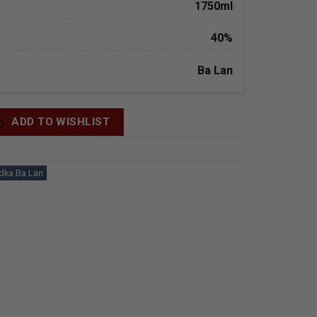
1750ml
40%
Ba Lan
ADD TO WISHLIST
dka Ba Lan