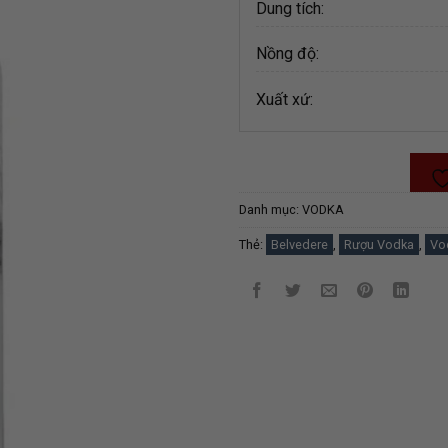
Dung tích:
Nồng độ:
Xuất xứ:
Danh mục:
VODKA
Thẻ:
Belvedere
,
Rượu Vodka
,
Vo