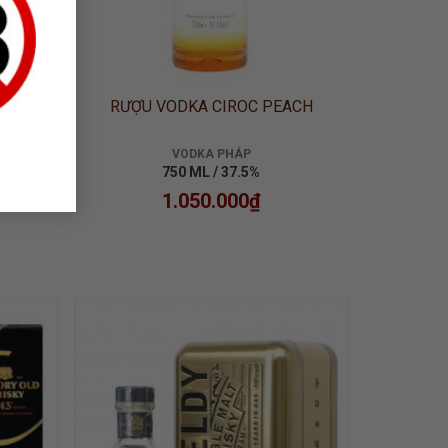
 LINE
RƯỢU VODKA CIROC PEACH
VODKA PHÁP
750 ML / 37.5%
1.050.000
₫
 TO
ADD TO
LIST
WISHLIST