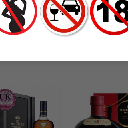
RƯỢU VODKA ABSOLUT
RƯỢU VODKA BELUGA GOLD
RASPBERRI DÂU
– BELUGA BÚA
VODKA THUỴ ĐIỂN
VODKA NGA
750 ML / 40%
700 ML / 40%
370.000
₫
2.600.000
₫
ADD TO
ADD
WISHLIST
WISH