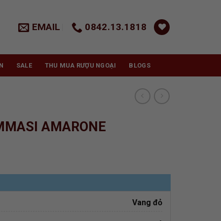
EMAIL
0842.13.1818
N
SALE
THU MUA RƯỢU NGOẠI
BLOGS
MMASI AMARONE
Vang đỏ