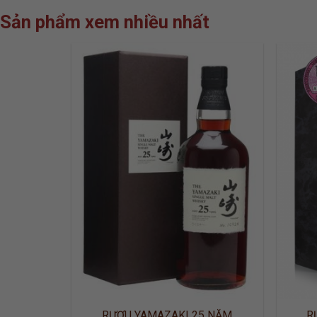
Sản phẩm xem nhiều nhất
ADD TO
WISHLIST
RƯỢU YAMAZAKI 25 NĂM
R