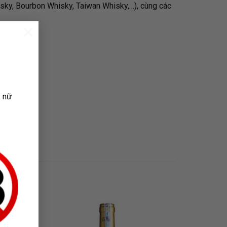
isky, Bourbon Whisky, Taiwan Whisky,…), cùng các
×
ụ nữ