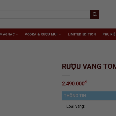
RMAGNAC
VODKA & RƯỢU MÙI
LIMITED EDITION
PHỤ KIỆ
RƯỢU VANG TO
₫
2.490.000
ADD TO
WISHLIST
THÔNG TIN
Loại vang: