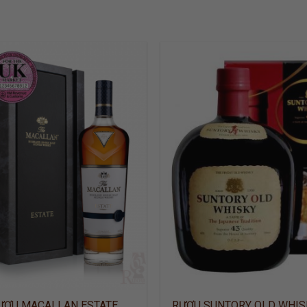
ADD TO
ADD
WISHLIST
WISH
ƯỢU MACALLAN ESTATE
RƯỢU SUNTORY OLD WHIS