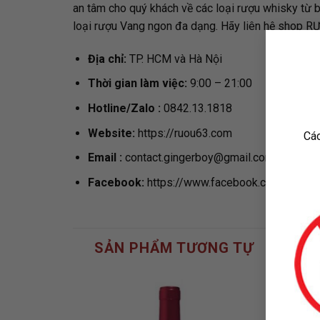
an tâm cho quý khách về các loại rượu whisky từ 
loại rượu Vang ngon đa dạng. Hãy liên hệ shop R
Địa chỉ:
TP. HCM và Hà Nội
Thời gian làm việc:
9:00 – 21:00
Hotline/Zalo :
0842.13.1818
Website:
https://ruou63.com
Các
Email
:
contact.gingerboy@gmail.com
Facebook:
https://www.facebook.com/Ruou6
SẢN PHẨM TƯƠNG TỰ