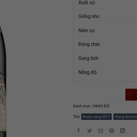
Xuất xứ:
Giống nho:
Niên vụ:
Đóng chai:
Dung tích:
Nồng độ:
Danh mục:
VANG ĐỎ
Thẻ:
Rượu vang đỏ Ý
,
Vang Amaro