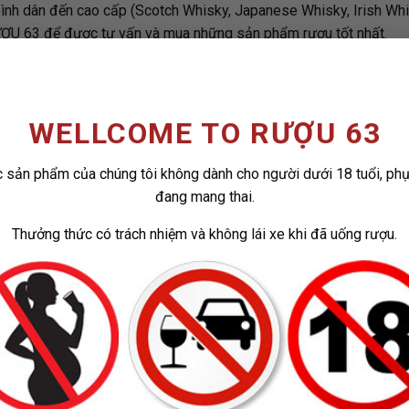
bình dân đến cao cấp (Scotch Whisky, Japanese Whisky, Irish Wh
ƯỢU 63 để được tư vấn và mua những sản phẩm rượu tốt nhất.
WELLCOME TO RƯỢU 63
 sản phẩm của chúng tôi không dành cho người dưới 18 tuổi, ph
đang mang thai.
3
Thưởng thức có trách nhiệm và không lái xe khi đã uống rượu.