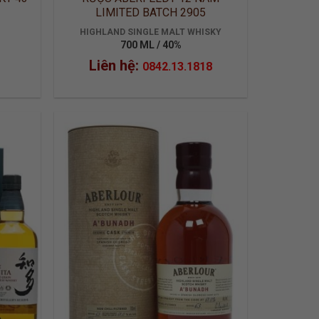
LIMITED BATCH 2905
HIGHLAND SINGLE MALT WHISKY
700 ML / 40%
Liên hệ:
0842.13.1818
 TO
ADD TO
LIST
WISHLIST