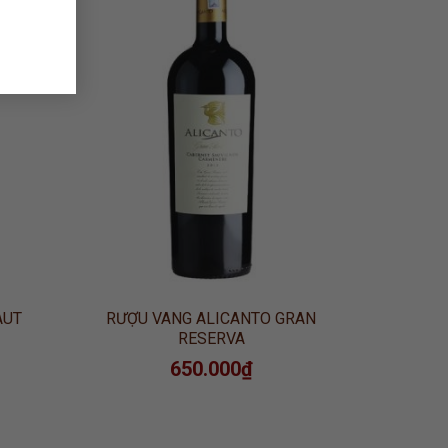
 TO
ADD TO
LIST
WISHLIST
AUT
RƯỢU VANG ALICANTO GRAN
RESERVA
650.000
₫