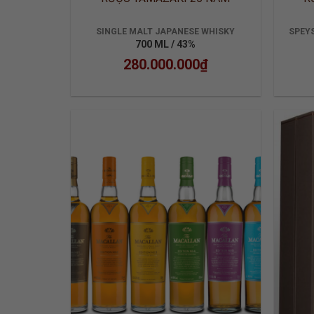
SINGLE MALT JAPANESE WHISKY
SPEYS
700 ML / 43%
280.000.000
₫
ADD TO
WISHLIST