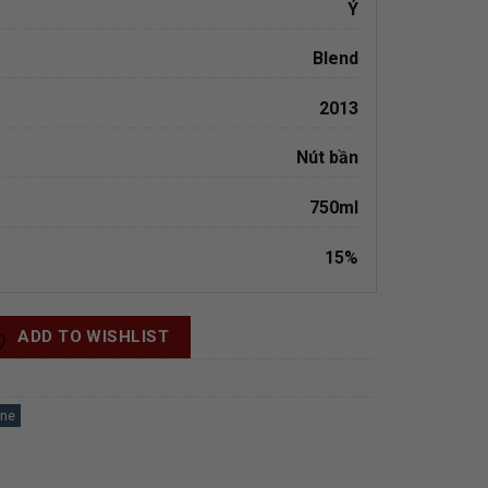
Ý
Blend
2013
Nút bần
750ml
15%
ADD TO WISHLIST
ne