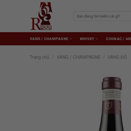
Skip
to
Tìm
content
kiếm:
VANG / CHAMPAGNE
WHISKY
COGNAC / A
Trang chủ
/
VANG / CHAMPAGNE
/
VANG ĐỎ