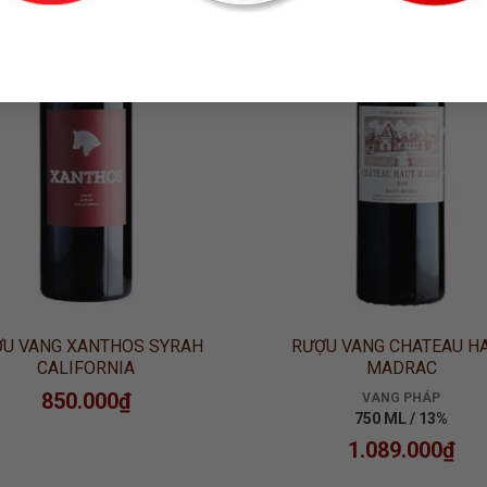
ADD TO
ADD
WISHLIST
WISH
U VANG XANTHOS SYRAH
RƯỢU VANG CHATEAU H
CALIFORNIA
MADRAC
850.000
₫
VANG PHÁP
750 ML / 13%
1.089.000
₫