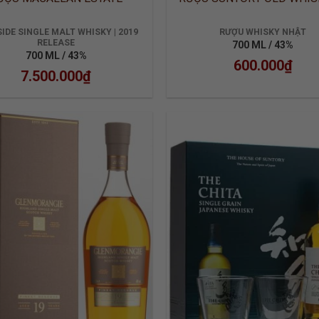
IDE SINGLE MALT WHISKY | 2019
RƯỢU WHISKY NHẬT
RELEASE
700 ML / 43%
700 ML / 43%
600.000
₫
7.500.000
₫
ADD TO
ADD
WISHLIST
WISH