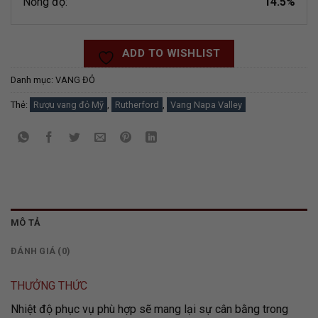
Nồng độ:
14.5%
ADD TO WISHLIST
Danh mục:
VANG ĐỎ
Thẻ:
Rượu vang đỏ Mỹ
,
Rutherford
,
Vang Napa Valley
MÔ TẢ
ĐÁNH GIÁ (0)
THƯỞNG THỨC
Nhiệt độ phục vụ phù hợp sẽ mang lại sự cân bằng trong