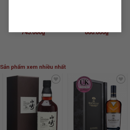
RƯỢU VANG THE ZIN
RƯỢU VANG CYPRESS
ZINFANDEL
CABERNET SAUVIGNON
745.000
₫
660.000
₫
Sản phẩm xem nhiều nhất
ADD TO
ADD TO
WISHLIST
WISHLIST