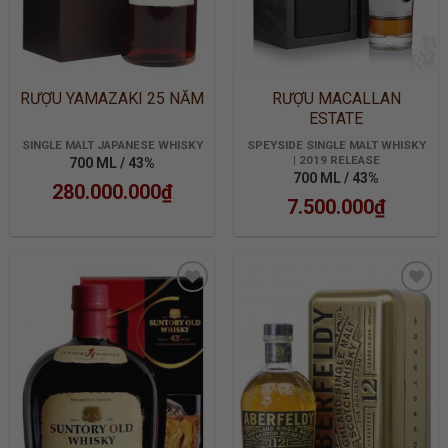
RƯỢU YAMAZAKI 25 NĂM
RƯỢU MACALLAN
ESTATE
SINGLE MALT JAPANESE WHISKY
SPEYSIDE SINGLE MALT WHISKY
| 2019 RELEASE
700 ML / 43%
700 ML / 43%
280.000.000
₫
7.500.000
₫
ADD TO
ADD TO
WISHLIST
WISHLIST