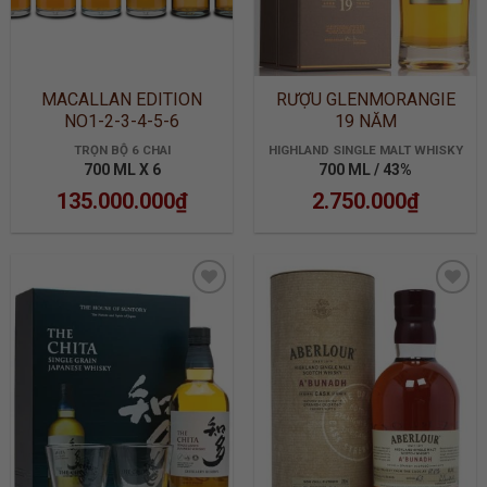
MACALLAN EDITION
RƯỢU GLENMORANGIE
NO1-2-3-4-5-6
19 NĂM
TRỌN BỘ 6 CHAI
HIGHLAND SINGLE MALT WHISKY
700 ML X 6
700 ML / 43%
135.000.000
₫
2.750.000
₫
ADD TO
ADD TO
WISHLIST
WISHLIST