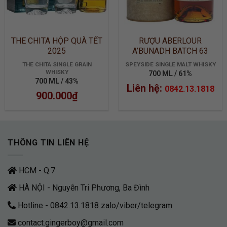
THE CHITA HỘP QUÀ TẾT
RƯỢU ABERLOUR
2025
A’BUNADH BATCH 63
THE CHITA SINGLE GRAIN
SPEYSIDE SINGLE MALT WHISKY
WHISKY
700 ML / 61%
700 ML / 43%
Liên hệ:
0842.13.1818
900.000
₫
THÔNG TIN LIÊN HỆ
HCM - Q.7
HÀ NỘI - Nguyễn Tri Phương, Ba Đình
Hotline - 0842.13.1818 zalo/viber/telegram
contact.gingerboy@gmail.com