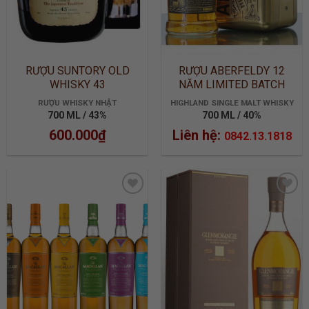
RƯỢU SUNTORY OLD
RƯỢU ABERFELDY 12
WHISKY 43
NĂM LIMITED BATCH
2905
RƯỢU WHISKY NHẬT
HIGHLAND SINGLE MALT WHISKY
700 ML / 43%
700 ML / 40%
600.000
₫
Liên hệ:
0842.13.1818
ADD TO
ADD TO
WISHLIST
WISHLIST