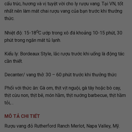
cấu trúc, hương và vị tuyệt vời cho ly rượu vang. Tại VN, tốt
nhất nên làm mát chai rượu vang của bạn trước khi thưởng
thức.
0
Nhiệt độ: 15-18
C ướp trong xô đá khoảng 10-15 phút, 30
phút trong ngăn mát tủ lạnh.
Kiểu ly: Bordeaux Style, lắc rượu trước khi uống là động tác
cần thiết.
Decanter/ vang thở: 30 – 60 phút trước khi thưởng thức
Phối với thức ăn: Gà om, thịt vịt nguội, gà tây hoặc bò cay,
thịt cừu non, thịt bê, món hầm, thịt nướng barbecue, thịt hầm
tỏi,…
MÔ TẢ CHI TIẾT
Rượu vang đỏ Rutherford Ranch Merlot, Napa Valley, Mỹ.