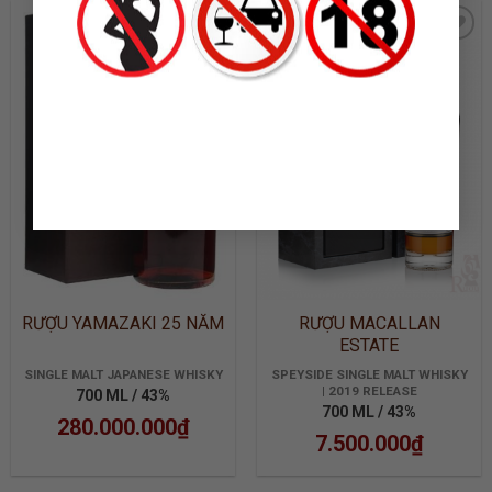
ADD TO
ADD TO
WISHLIST
WISHLIST
RƯỢU YAMAZAKI 25 NĂM
RƯỢU MACALLAN
ESTATE
SINGLE MALT JAPANESE WHISKY
SPEYSIDE SINGLE MALT WHISKY
| 2019 RELEASE
700 ML / 43%
700 ML / 43%
280.000.000
₫
7.500.000
₫