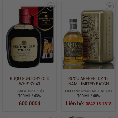
ADD TO
ADD TO
WISHLIST
WISHLIST
RƯỢU SUNTORY OLD
RƯỢU ABERFELDY 12
WHISKY 43
NĂM LIMITED BATCH
2905
RƯỢU WHISKY NHẬT
HIGHLAND SINGLE MALT WHISKY
700 ML / 43%
700 ML / 40%
600.000
₫
Liên hệ:
0842.13.1818