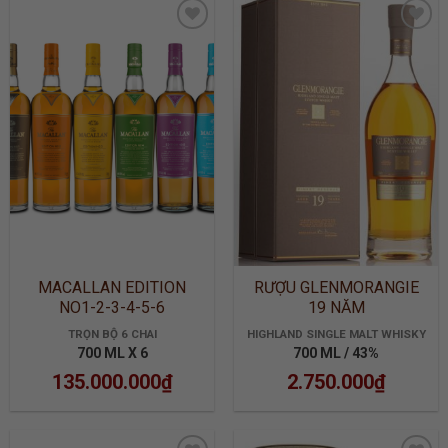
ADD TO
ADD TO
WISHLIST
WISHLIST
MACALLAN EDITION
RƯỢU GLENMORANGIE
NO1-2-3-4-5-6
19 NĂM
TRỌN BỘ 6 CHAI
HIGHLAND SINGLE MALT WHISKY
700 ML X 6
700 ML / 43%
135.000.000
₫
2.750.000
₫