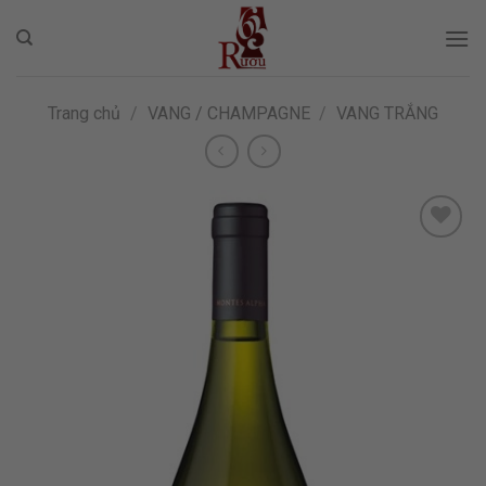
Skip
to
content
Trang chủ
/
VANG / CHAMPAGNE
/
VANG TRẮNG
ADD TO
WISHLIST