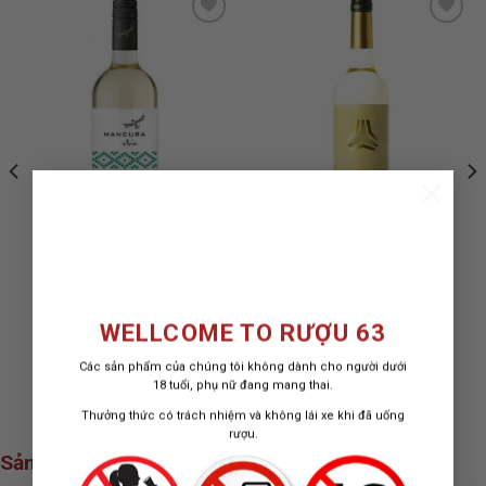
ADD TO
ADD TO
WISHLIST
WISHLIST
×
MANCURA ETNIA
RƯỢU VANG PORTIA
SAUVIGNON BLANC
VERDEJO RUEDA
WELLCOME TO RƯỢU 63
420.000
₫
RƯỢU VANG TRẮNG CHILE
750 ML / 13%
Các sản phẩm của chúng tôi không dành cho người dưới
18 tuổi, phụ nữ đang mang thai.
410.000
₫
Thưởng thức có trách nhiệm và không lái xe khi đã uống
rượu.
Sản phẩm xem nhiều nhất