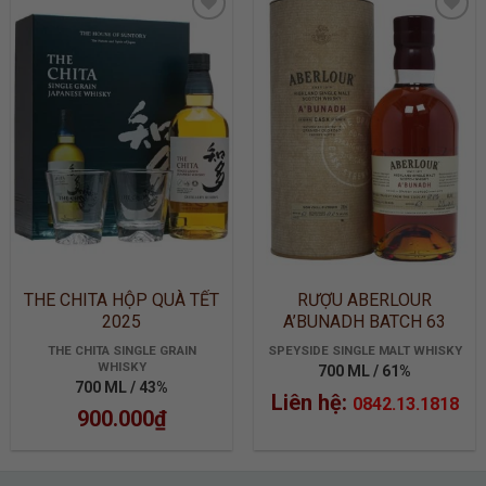
ADD TO
ADD TO
WISHLIST
WISHLIST
THE CHITA HỘP QUÀ TẾT
RƯỢU ABERLOUR
2025
A’BUNADH BATCH 63
THE CHITA SINGLE GRAIN
SPEYSIDE SINGLE MALT WHISKY
WHISKY
700 ML / 61%
700 ML / 43%
Liên hệ:
0842.13.1818
900.000
₫