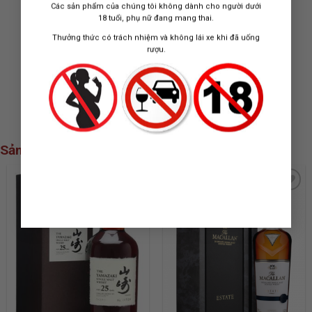
Các sản phẩm của chúng tôi không dành cho người dưới
18 tuổi, phụ nữ đang mang thai.
Thưởng thức có trách nhiệm và không lái xe khi đã uống
RƯỢU VANG CASA
RƯỢU VANG TARAPACA
rượu.
SANTIAGO CABERNET
RESERVA CABERNET
SAUVIGNON
SAUVIGNON
330.000
₫
550.000
₫
Sản phẩm xem nhiều nhất
ADD TO
ADD TO
WISHLIST
WISHLIST