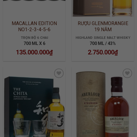
MACALLAN EDITION
RƯỢU GLENMORANGIE
NO1-2-3-4-5-6
19 NĂM
TRỌN BỘ 6 CHAI
HIGHLAND SINGLE MALT WHISKY
700 ML X 6
700 ML / 43%
135.000.000
₫
2.750.000
₫
ADD TO
ADD TO
WISHLIST
WISHLIST