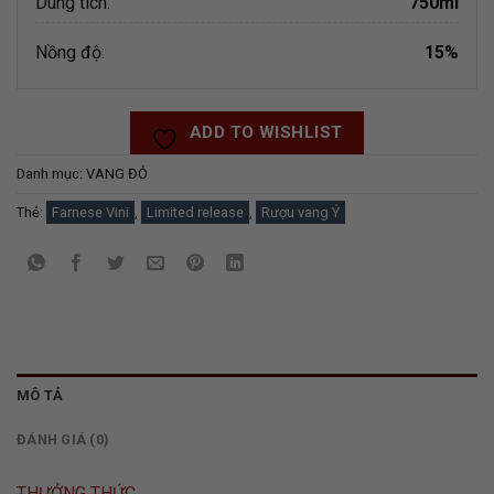
Dung tích:
750ml
Nồng độ:
15%
ADD TO WISHLIST
Danh mục:
VANG ĐỎ
Thẻ:
Farnese Vini
,
Limited release
,
Rượu vang Ý
MÔ TẢ
ĐÁNH GIÁ (0)
THƯỞNG THỨC