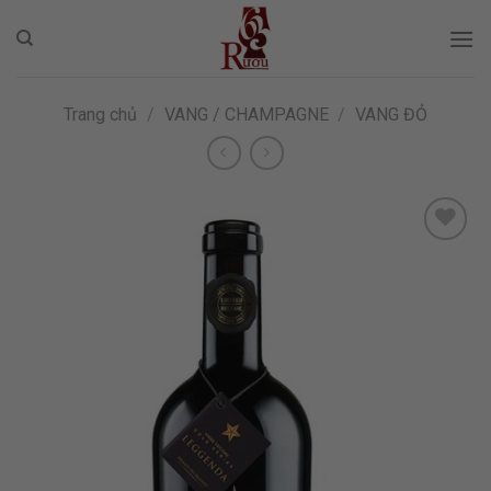
Skip
to
content
Trang chủ
/
VANG / CHAMPAGNE
/
VANG ĐỎ
ADD TO
WISHLIST