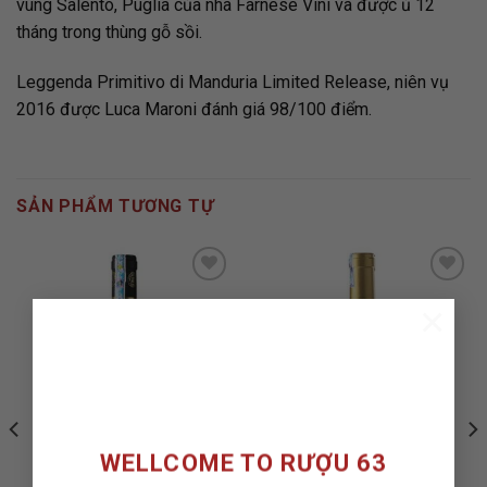
vùng Salento, Puglia của nhà Farnese Vini và được ủ 12
tháng trong thùng gỗ sồi.
Leggenda Primitivo di Manduria Limited Release, niên vụ
2016 được Luca Maroni đánh giá 98/100 điểm.
SẢN PHẨM TƯƠNG TỰ
×
ADD TO
ADD TO
WISHLIST
WISHLIST
WELLCOME TO RƯỢU 63