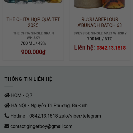
THE CHITA HỘP QUÀ TẾT
RƯỢU ABERLOUR
2025
A’BUNADH BATCH 63
THE CHITA SINGLE GRAIN
SPEYSIDE SINGLE MALT WHISKY
WHISKY
700 ML / 61%
700 ML / 43%
Liên hệ:
0842.13.1818
900.000
₫
THÔNG TIN LIÊN HỆ
HCM - Q.7
HÀ NỘI - Nguyễn Tri Phương, Ba Đình
Hotline - 0842.13.1818 zalo/viber/telegram
contact.gingerboy@gmail.com