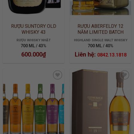
RƯỢU SUNTORY OLD
RƯỢU ABERFELDY 12
WHISKY 43
NĂM LIMITED BATCH
2905
RƯỢU WHISKY NHẬT
HIGHLAND SINGLE MALT WHISKY
700 ML / 43%
700 ML / 40%
600.000
₫
Liên hệ:
0842.13.1818
ADD TO
ADD TO
WISHLIST
WISHLIST