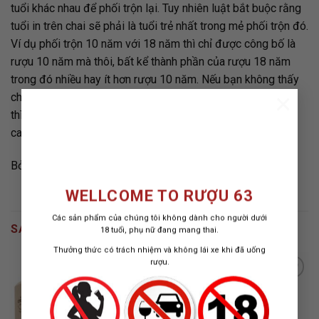
tuổi khác nhau để phối trộn lại. Tuy nhiên luật bắt buộc rằng
tuổi in trên chai sẽ phải là tuổi trẻ nhất trong mẻ phối trộn đó.
Ví dụ phối trộn 10 năm với 18 năm thì chỉ được công bố là
rượu 10 năm mà thôi, bất kể thành phần của rượu 18 năm
trong đó nhiều hay ít hơn rượu 10 năm. Nếu bạn không thấy
×
chữ
“Single Cask”
(đóng chai từ 1 thùng đơn) in trên nhãn
thì sẽ lọt vào hết vào trường hợp phối trộn từ nhiều thùng
cask.
Bởi Jack Kao.
WELLCOME TO RƯỢU 63
Các sản phẩm của chúng tôi không dành cho người dưới
SẢN PHẨM TƯƠNG TỰ
18 tuổi, phụ nữ đang mang thai.
Thưởng thức có trách nhiệm và không lái xe khi đã uống
rượu.
ADD TO
ADD TO