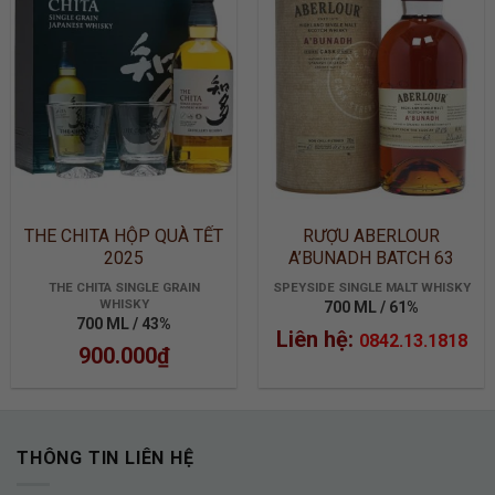
ADD TO
ADD TO
WISHLIST
WISHLIST
THE CHITA HỘP QUÀ TẾT
RƯỢU ABERLOUR
2025
A’BUNADH BATCH 63
THE CHITA SINGLE GRAIN
SPEYSIDE SINGLE MALT WHISKY
WHISKY
700 ML / 61%
700 ML / 43%
Liên hệ:
0842.13.1818
900.000
₫
THÔNG TIN LIÊN HỆ