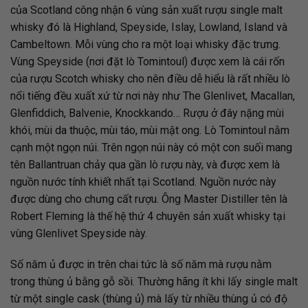
của Scotland công nhận 6 vùng sản xuất rượu single malt
whisky đó là Highland, Speyside, Islay, Lowland, Island và
Cambeltown. Mỗi vùng cho ra một loại whisky đặc trưng.
Vùng Speyside (nơi đặt lò Tomintoul) được xem là cái rốn
của rượu Scotch whisky cho nên điều dễ hiểu là rất nhiều lò
nổi tiếng đều xuất xứ từ nơi này như The Glenlivet, Macallan,
Glenfiddich, Balvenie, Knockkando… Rượu ở đây nặng mùi
khói, mùi da thuộc, mùi táo, mùi mật ong. Lò Tomintoul nằm
cạnh một ngọn núi. Trên ngọn núi này có một con suối mang
tên Ballantruan chảy qua gần lò rượu này, và được xem là
nguồn nước tính khiết nhất tại Scotland. Nguồn nước này
được dùng cho chưng cất rượu. Ông Master Distiller tên là
Robert Fleming là thế hệ thứ 4 chuyên sản xuất whisky tại
vùng Glenlivet Speyside này.
Số năm ủ được in trên chai tức là số năm mà rượu nằm
trong thùng ủ bằng gỗ sồi. Thường hãng ít khi lấy single malt
từ một single cask (thùng ủ) mà lấy từ nhiều thùng ủ có độ