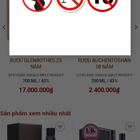
WISHLIST
WISHLIST
RƯỢU GLENROTHES 25
RƯỢU AUCHENTOSHAN
NĂM
18 NĂM
SPEYSIDE SINGLE MALT WHISKY
LOWLAND SINGLE MALT WHISKY
700 ML / 43%
700 ML / 43%
17.000.000
₫
2.400.000
₫
Sản phẩm xem nhiều nhất