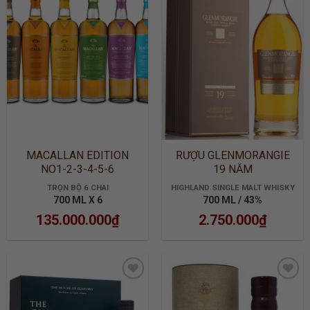
ADD TO
ADD TO
WISHLIST
WISHLIST
MACALLAN EDITION
RƯỢU GLENMORANGIE
NO1-2-3-4-5-6
19 NĂM
TRỌN BỘ 6 CHAI
HIGHLAND SINGLE MALT WHISKY
700 ML X 6
700 ML / 43%
135.000.000
₫
2.750.000
₫