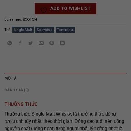
ADD TO WISHLIST
Danh mục:
SCOTCH
Thẻ:
Single Malt
,
Speyside
,
Tomintoul
MÔ TẢ
ĐÁNH GIÁ (0)
THƯỞNG THỨC
Thưởng thức
Single Malt Whisky, là thưởng thức dòng
rượu tinh túy nhất, theo thời gian. Dòng cao tuổi nên uống
nguyên chất (uống neat) từng ngụm nhỏ, lý tưởng nhất là