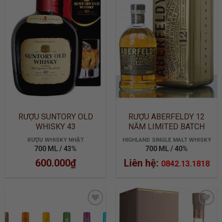
ADD TO
ADD TO
WISHLIST
WISHLIST
RƯỢU SUNTORY OLD
RƯỢU ABERFELDY 12
WHISKY 43
NĂM LIMITED BATCH
2905
RƯỢU WHISKY NHẬT
HIGHLAND SINGLE MALT WHISKY
700 ML / 43%
700 ML / 40%
600.000
₫
Liên hệ:
0842.13.1818