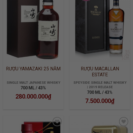
ADD TO
ADD TO
WISHLIST
WISHLIST
RƯỢU YAMAZAKI 25 NĂM
RƯỢU MACALLAN
ESTATE
SINGLE MALT JAPANESE WHISKY
SPEYSIDE SINGLE MALT WHISKY
| 2019 RELEASE
700 ML / 43%
700 ML / 43%
280.000.000
₫
7.500.000
₫