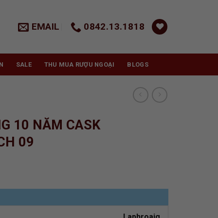
EMAIL
0842.13.1818
N
SALE
THU MUA RƯỢU NGOẠI
BLOGS
G 10 NĂM CASK
CH 09
Laphroaig