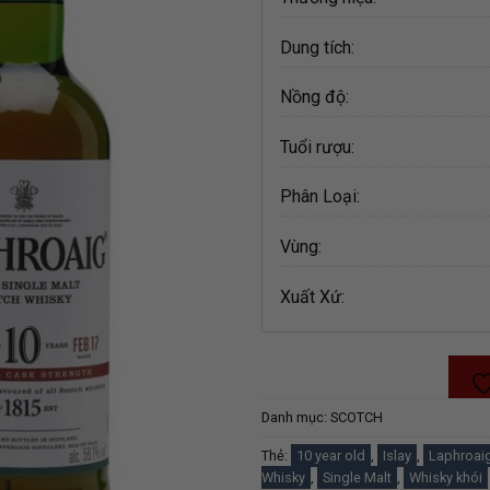
Dung tích:
Nồng độ:
Tuổi rượu:
Phân Loại:
Vùng:
Xuất Xứ:
Danh mục:
SCOTCH
Thẻ:
10 year old
,
Islay
,
Laphroai
Whisky
,
Single Malt
,
Whisky khói