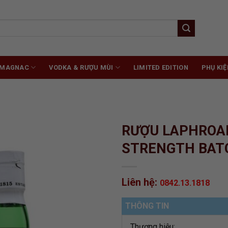
RMAGNAC
VODKA & RƯỢU MÙI
LIMITED EDITION
PHỤ KIỆ
RƯỢU LAPHROAI
STRENGTH BAT
ADD TO
Liên hệ:
0842.13.1818
WISHLIST
THÔNG TIN
Thương hiệu: