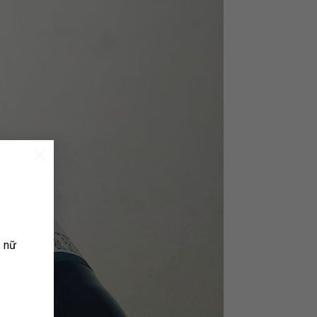
×
ụ nữ