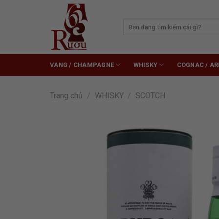
Skip
to
Tìm
content
kiếm:
VANG / CHAMPAGNE
WHISKY
COGNAC / A
Trang chủ
/
WHISKY
/
SCOTCH