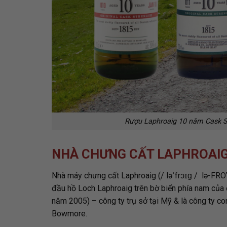
Rượu Laphroaig 10 năm Cask S
NHÀ CHƯNG CẤT LAPHROAI
Nhà máy chưng cất Laphroaig (/ ləˈfrɔɪɡ / lə-FR
đầu hồ Loch Laphroaig trên bờ biển phía nam của
năm 2005) – công ty trụ sở tại Mỹ & là công ty c
Bowmore.