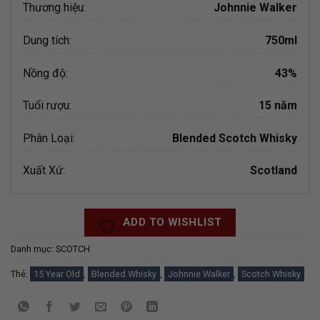
Thương hiệu:
Johnnie Walker
Dung tích:
750ml
Nồng độ:
43%
Tuổi rượu:
15 năm
Phân Loại:
Blended Scotch Whisky
Xuất Xứ:
Scotland
ADD TO WISHLIST
Danh mục:
SCOTCH
Thẻ:
15 Year Old
,
Blended Whisky
,
Johnnie Walker
,
Scotch Whisky