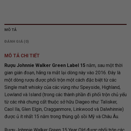
MÔ TẢ
ĐÁNH GIÁ (0)
MÔ TẢ CHI TIẾT
Rượu Johnnie Walker Green Label 15
năm, sau một thời
gian gián đoạn, hãng ra mắt lại dòng này vào 2016. Đây là
một dòng rượu được phối trộn một cách đặc biệt từ các
Single malt whisky của các vùng như Speyside, Highland,
Lowland và Island (trong các thành phần đi phối trộn chủ yếu
từ các nhà chưng cất thuộc sở hữu Diageo như: Talisker,
Caol Ila, Glen Elgin, Cragganmore, Linkwood và Dalwhinnie)
được ủ ít nhất 15 năm trong thùng gỗ sồi Mỹ và Châu Âu.
Rượu Johnnie Walker Green 15 Year Old được phối trộn các