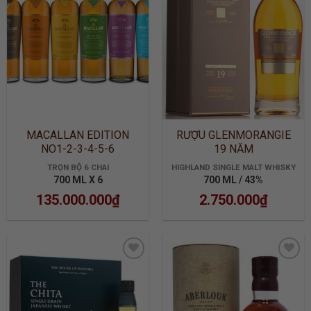
WISHLIST
WISHLIST
MACALLAN EDITION
RƯỢU GLENMORANGIE
NO1-2-3-4-5-6
19 NĂM
TRỌN BỘ 6 CHAI
HIGHLAND SINGLE MALT WHISKY
700 ML X 6
700 ML / 43%
135.000.000
₫
2.750.000
₫
ADD TO
ADD TO
WISHLIST
WISHLIST