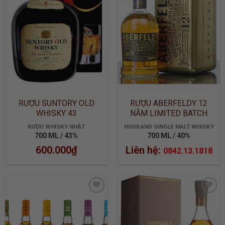
WISHLIST
WISHLIST
RƯỢU SUNTORY OLD
RƯỢU ABERFELDY 12
WHISKY 43
NĂM LIMITED BATCH
2905
RƯỢU WHISKY NHẬT
HIGHLAND SINGLE MALT WHISKY
700 ML / 43%
700 ML / 40%
600.000
₫
Liên hệ:
0842.13.1818
ADD TO
ADD TO