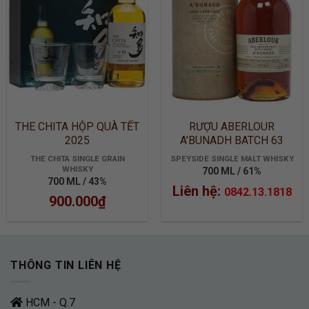
THE CHITA HỘP QUÀ TẾT
RƯỢU ABERLOUR
2025
A’BUNADH BATCH 63
THE CHITA SINGLE GRAIN
SPEYSIDE SINGLE MALT WHISKY
WHISKY
700 ML / 61%
700 ML / 43%
Liên hệ:
0842.13.1818
900.000
₫
THÔNG TIN LIÊN HỆ
HCM - Q.7