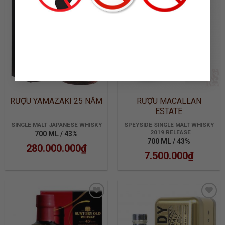
WISHLIST
WISHLIST
RƯỢU YAMAZAKI 25 NĂM
RƯỢU MACALLAN
ESTATE
SINGLE MALT JAPANESE WHISKY
SPEYSIDE SINGLE MALT WHISKY
| 2019 RELEASE
700 ML / 43%
700 ML / 43%
280.000.000
₫
7.500.000
₫
ADD TO
ADD TO