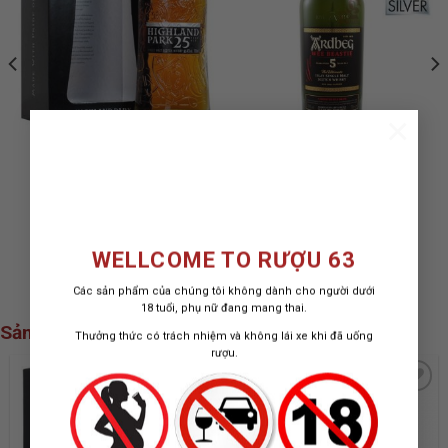
×
RƯỢU HIGHLAND PARK
RƯỢU ARDBEG 5 NĂM
25 NĂM SPRING 2019
WEE BEASTIE
RELEASE
17.500.000
₫
ISLAY WHISKY (OB)
700 ML / 47.4%
WELLCOME TO RƯỢU 63
2.200.000
₫
Các sản phẩm của chúng tôi không dành cho người dưới
18 tuổi, phụ nữ đang mang thai.
Sản phẩm xem nhiều nhất
Thưởng thức có trách nhiệm và không lái xe khi đã uống
rượu.
ADD TO
ADD TO