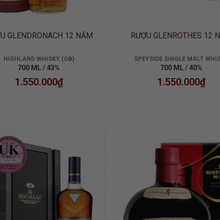
U GLENDRONACH 12 NĂM
RƯỢU GLENROTHES 12 
HIGHLAND WHISKY (OB)
SPEYSIDE SINGLE MALT WHI
700 ML / 43%
700 ML / 40%
1.550.000
₫
1.550.000
₫
ADD TO
ADD
WISHLIST
WISH