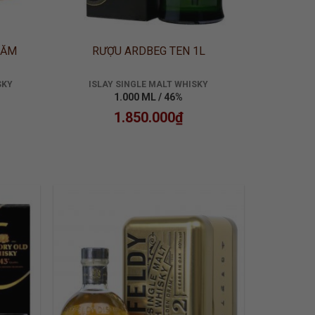
NĂM
RƯỢU ARDBEG TEN 1L
SKY
ISLAY SINGLE MALT WHISKY
1.000 ML / 46%
1.850.000
₫
 TO
ADD TO
LIST
WISHLIST