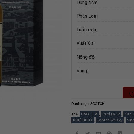
Dung tích:
Phân Loại:
Tuổi rượu:
Xuất Xứ:
Nồng độ:
Vùng:
Danh mục:
SCOTCH
Thẻ:
CAOL ILA
,
Caol Ila 12
,
Caol
RƯỢU KHÓI
,
Scotch Whisky
,
Sing