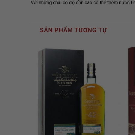
Với những chai có độ cồn cao có thể thêm nước tin
SẢN PHẨM TƯƠNG TỰ
ADD TO
ADD TO
WISHLIST
WISHLIST