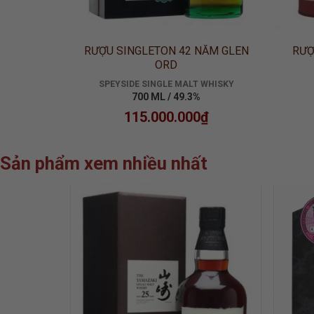
25 NĂM
RƯỢU SINGLETON 42 NĂM GLEN
RƯỢ
ORD
 WHISKY
SPEYSIDE SINGLE MALT WHISKY
700 ML / 49.3%
₫
115.000.000
₫
Sản phẩm xem nhiều nhất
ADD TO
WISHLIST