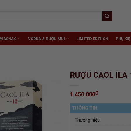
RMAGNAC
VODKA & RƯỢU MÙI
LIMITED EDITION
PHỤ KIỆ
RƯỢU CAOL ILA
₫
1.450.000
ADD TO
WISHLIST
THÔNG TIN
Thương hiệu: