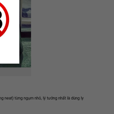
ống neat) từng ngụm nhỏ, lý tưởng nhất là dùng ly