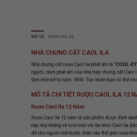
MÔ TẢ
ĐÁNH GIÁ (0)
NHÀ CHƯNG CẤT CAOL ILA
Nhà chưng cất rượu
Caol Ila
phát âm là “
COOL-EY
người, cách phát âm của nhà máy chưng cất Caol Ila
tầm nhìn kể từ năm 1846. Tuy nhiên bạn có thể nói
MÔ TẢ CHI TIẾT RƯỢU CAOL ILA 12 
Rượu Caol Ila 12 Năm
Rượu Caol Ila 12 năm là sản phẩm được định danh 
này nhẹ nhàng và tươi mới với làn khói Caol Ila đặ
để cho người mới bước chân vào thế giới rượu khói