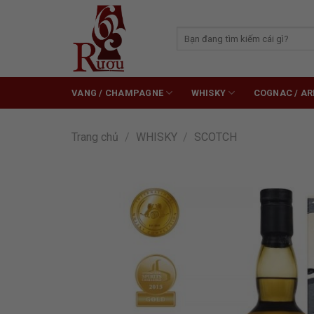
Skip
to
Tìm
content
kiếm:
VANG / CHAMPAGNE
WHISKY
COGNAC / A
Trang chủ
/
WHISKY
/
SCOTCH