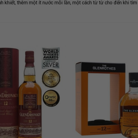
h khiết, thêm một ít nước mỗi lần, một cách từ từ cho đến khi tìm
ADD TO
ADD
WISHLIST
WISH