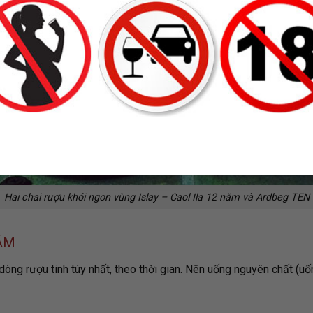
Hai chai rượu khói ngon vùng Islay – Caol Ila 12 năm và Ardbeg TEN
ĂM
 dòng rượu tinh túy nhất, theo thời gian. Nên uống nguyên chất (u