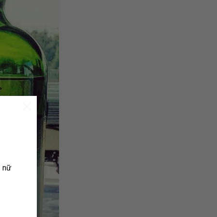
×
ụ nữ