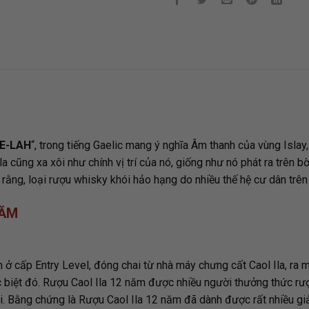
E-LAH
“, trong tiếng Gaelic mang ý nghĩa Âm thanh của vùng Islay
 cũng xa xôi như chính vị trí của nó, giống như nó phát ra trên b
 rằng, loại rượu whisky khói hảo hạng do nhiều thế hệ cư dân trê
NĂM
ở cấp Entry Level, đóng chai từ nhà máy chưng cất Caol Ila, ra
c biệt đó. Rượu Caol Ila 12 năm được nhiều người thưởng thức rượ
. Bằng chứng là Rượu Caol Ila 12 năm đã dành được rất nhiều giả