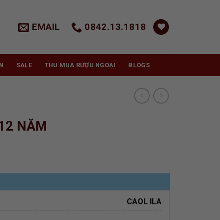
EMAIL
0842.13.1818
N
SALE
THU MUA RƯỢU NGOẠI
BLOGS
 12 NĂM
CAOL ILA