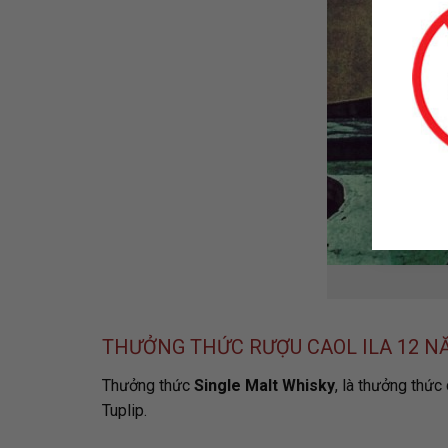
THƯỞNG THỨC RƯỢU CAOL ILA 12 N
Thưởng thức
Single Malt Whisky
, là thưởng thức
Tuplip.