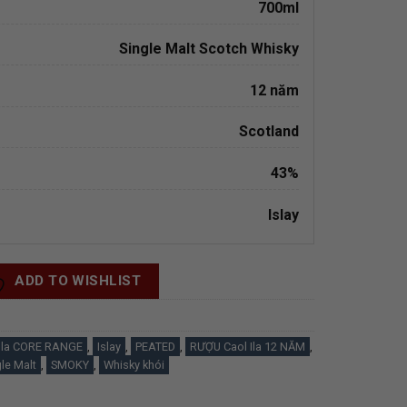
700ml
Single Malt Scotch Whisky
12 năm
Scotland
43%
Islay
ADD TO WISHLIST
 Ila CORE RANGE
,
Islay
,
PEATED
,
RƯỢU Caol Ila 12 NĂM
,
le Malt
,
SMOKY
,
Whisky khói