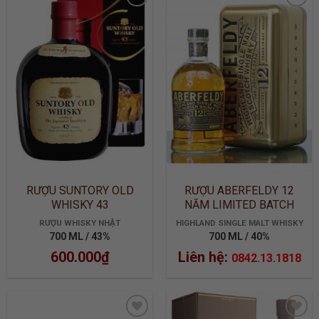
ADD TO
ADD TO
WISHLIST
WISHLIST
RƯỢU SUNTORY OLD
RƯỢU ABERFELDY 12
WHISKY 43
NĂM LIMITED BATCH
2905
RƯỢU WHISKY NHẬT
HIGHLAND SINGLE MALT WHISKY
700 ML / 43%
700 ML / 40%
600.000
₫
Liên hệ:
0842.13.1818