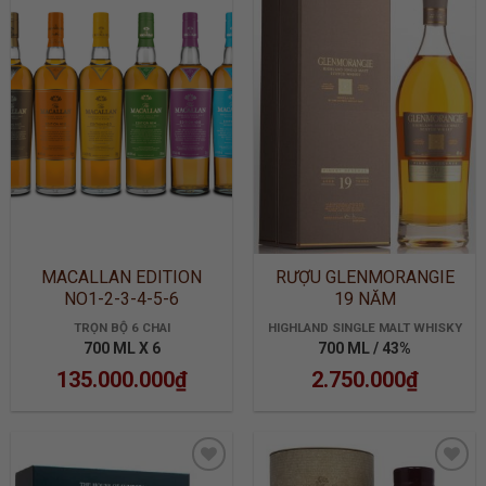
ADD TO
ADD TO
WISHLIST
WISHLIST
MACALLAN EDITION
RƯỢU GLENMORANGIE
NO1-2-3-4-5-6
19 NĂM
TRỌN BỘ 6 CHAI
HIGHLAND SINGLE MALT WHISKY
700 ML X 6
700 ML / 43%
135.000.000
₫
2.750.000
₫