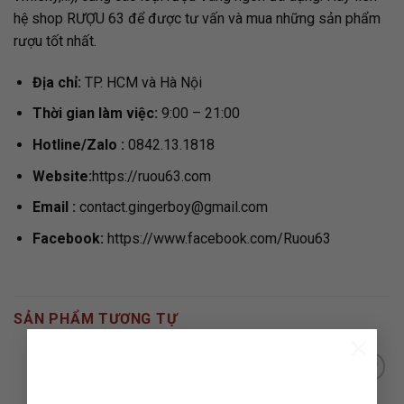
hệ shop RƯỢU 63 để được tư vấn và mua những sản phẩm
rượu tốt nhất.
Địa chỉ:
TP. HCM và Hà Nội
Thời gian làm việc:
9:00 – 21:00
Hotline/Zalo :
0842.13.1818
Website:
https://ruou63.com
Email
:
contact.gingerboy@gmail.com
Facebook:
https://www.facebook.com/Ruou63
SẢN PHẨM TƯƠNG TỰ
×