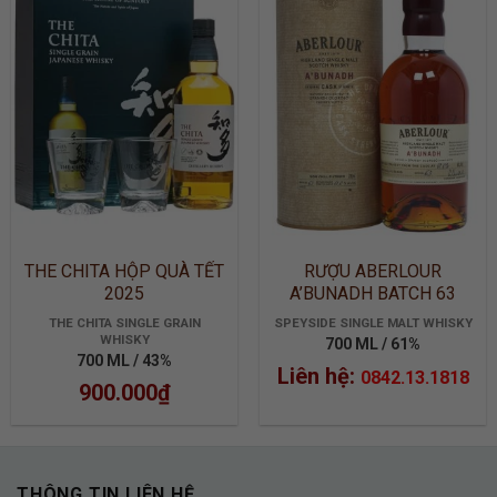
ADD TO
ADD TO
WISHLIST
WISHLIST
THE CHITA HỘP QUÀ TẾT
RƯỢU ABERLOUR
2025
A’BUNADH BATCH 63
THE CHITA SINGLE GRAIN
SPEYSIDE SINGLE MALT WHISKY
WHISKY
700 ML / 61%
700 ML / 43%
Liên hệ:
0842.13.1818
900.000
₫
THÔNG TIN LIÊN HỆ