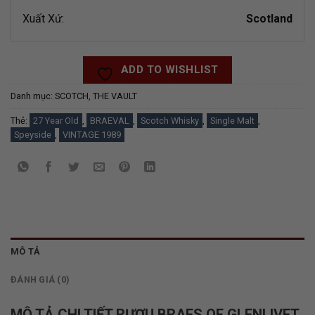
Xuất Xứ:
Scotland
ADD TO WISHLIST
Danh mục:
SCOTCH
,
THE VAULT
Thẻ:
27 Year Old
,
BRAEVAL
,
Scotch Whisky
,
Single Malt
,
Speyside
,
VINTAGE 1989
MÔ TẢ
ĐÁNH GIÁ (0)
MÔ TẢ CHI TIẾT RƯỢU BRAES OF GLENLIVET