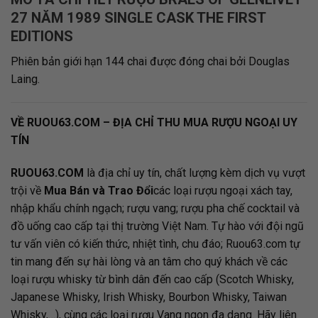
27 NĂM 1989 SINGLE CASK THE FIRST
EDITIONS
Phiên bản giới hạn 144 chai được đóng chai bởi Douglas
Laing.
VỀ RUOU63.COM –
ĐỊA CHỈ THU MUA RƯỢU NGOẠI UY
TÍN
RUOU63.COM
là địa chỉ uy tín, chất lượng kèm dịch vụ vượt
trội về
Mua Bán và Trao Đổi
các loại rượu ngoại xách tay,
nhập khẩu chính ngạch; rượu vang; rượu pha chế cocktail và
đồ uống cao cấp tại thị trường Việt Nam. Tự hào với đội ngũ
tư vấn viên có kiến thức, nhiệt tình, chu đáo;
Ruou63.com
tự
tin mang đến sự hài lòng và an tâm cho quý khách về các
loại rượu whisky từ bình dân đến cao cấp (Scotch Whisky,
Japanese Whisky, Irish Whisky, Bourbon Whisky, Taiwan
Whisky,…), cùng các loại rượu Vang ngon đa dạng. Hãy liên