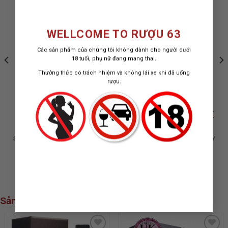
ADD TO
ADD TO
WISHLIST
WISHLIST
WELLCOME TO RƯỢU 63
Các sản phẩm của chúng tôi không dành cho người dưới
18 tuổi, phụ nữ đang mang thai.
Thưởng thức có trách nhiệm và không lái xe khi đã uống
rượu.
RƯỢU SINGLETON 42
RƯỢU GLENLIVET CODE
NĂM GLEN ORD
SPEYSIDE SINGLE MALT WHISKY
SPEYSIDE SINGLE MALT WHISKY
700 ML / 49.3%
700 ML / 48%
115.000.000
₫
4.000.000
₫
Sản phẩm xem nhiều nhất