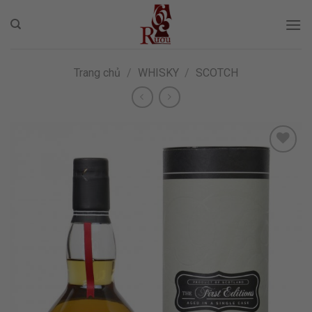
Skip
to
content
Trang chủ
/
WHISKY
/
SCOTCH
ADD TO
WISHLIST