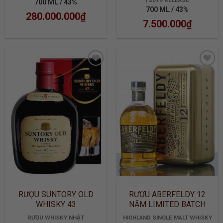
| 2019 RELEASE
700 ML / 43%
700 ML / 43%
280.000.000
₫
7.500.000
₫
ADD TO
ADD TO
WISHLIST
WISHLIST
RƯỢU SUNTORY OLD
RƯỢU ABERFELDY 12
WHISKY 43
NĂM LIMITED BATCH
2905
RƯỢU WHISKY NHẬT
HIGHLAND SINGLE MALT WHISKY