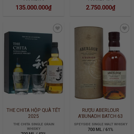
135.000.000
₫
2.750.000
₫
ADD TO
ADD TO
WISHLIST
WISHLIST
THE CHITA HỘP QUÀ TẾT
RƯỢU ABERLOUR
2025
A’BUNADH BATCH 63
THE CHITA SINGLE GRAIN
SPEYSIDE SINGLE MALT WHISKY
WHISKY
700 ML / 61%