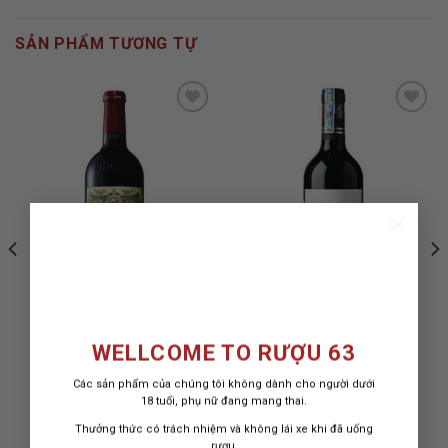
SẢN PHẨM TƯƠNG TỰ
ADD TO
ADD TO
WISHLIST
WISHLIST
×
WELLCOME TO RƯỢU 63
RƯỢU VANG PETRUS
RƯỢU VANG CASA
SANTIAGO CABERNET
Các sản phẩm của chúng tôi không dành cho người dưới
SAUVIGNON
18 tuổi, phụ nữ đang mang thai.
180.000.000
₫
330.000
₫
Thưởng thức có trách nhiệm và không lái xe khi đã uống
rượu.