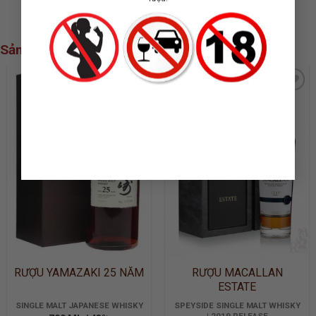
Sản phẩm xem nhiều nhất
ADD TO
ADD TO
WISHLIST
WISHLIST
RƯỢU YAMAZAKI 25 NĂM
RƯỢU MACALLAN
ESTATE
SINGLE MALT JAPANESE WHISKY
SPEYSIDE SINGLE MALT WHISKY