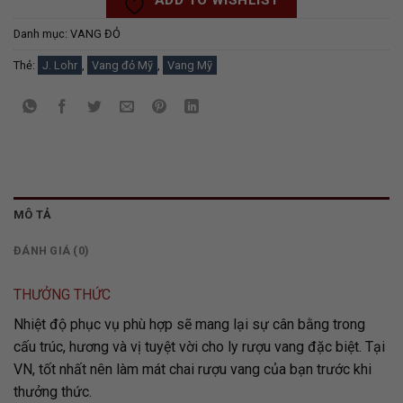
ADD TO WISHLIST
Danh mục:
VANG ĐỎ
Thẻ:
J. Lohr
,
Vang đỏ Mỹ
,
Vang Mỹ
MÔ TẢ
ĐÁNH GIÁ (0)
THƯỞNG THỨC
Nhiệt độ phục vụ phù hợp sẽ mang lại sự cân bằng trong
cấu trúc, hương và vị tuyệt vời cho ly rượu vang đặc biệt. Tại
VN, tốt nhất nên làm mát chai rượu vang của bạn trước khi
thưởng thức.