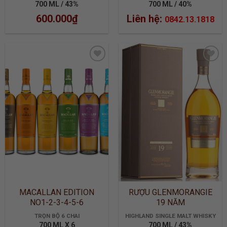
700 ML / 43%
700 ML / 40%
600.000
₫
Liên hệ:
0842.13.1818
ADD TO
ADD TO
WISHLIST
WISHLIST
MACALLAN EDITION
RƯỢU GLENMORANGIE
NO1-2-3-4-5-6
19 NĂM
TRỌN BỘ 6 CHAI
HIGHLAND SINGLE MALT WHISKY
700 ML X 6
700 ML / 43%