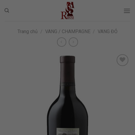
Skip
to
content
Trang chủ
/
VANG / CHAMPAGNE
/
VANG ĐỎ
ADD TO
WISHLIST