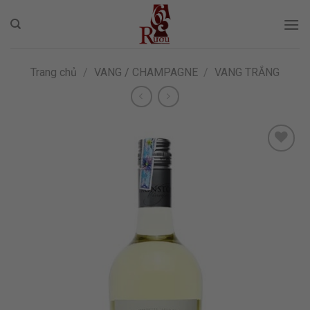
Skip
to
content
Trang chủ
/
VANG / CHAMPAGNE
/
VANG TRẮNG
ADD TO
WISHLIST