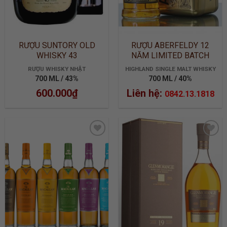
RƯỢU SUNTORY OLD
RƯỢU ABERFELDY 12
WHISKY 43
NĂM LIMITED BATCH
2905
RƯỢU WHISKY NHẬT
HIGHLAND SINGLE MALT WHISKY
700 ML / 43%
700 ML / 40%
600.000
₫
Liên hệ:
0842.13.1818
ADD TO
ADD TO
WISHLIST
WISHLIST