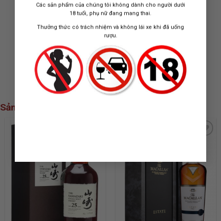
Các sản phẩm của chúng tôi không dành cho người dưới
18 tuổi, phụ nữ đang mang thai.
Thưởng thức có trách nhiệm và không lái xe khi đã uống
rượu.
RƯỢU VANG ALLAN
RƯỢU GIESEN
SCOTT SAUVIGNON
SAUVIGNON BLANC
BLANC
550.000
₫
680.000
₫
Sản phẩm xem nhiều nhất
ADD TO
ADD TO
WISHLIST
WISHLIST