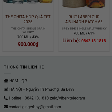
THE CHITA HỘP QUÀ TẾT
RƯỢU ABERLOUR
2025
A’BUNADH BATCH 63
THE CHITA SINGLE GRAIN
SPEYSIDE SINGLE MALT WHISKY
WHISKY
700 ML / 61%
700 ML / 43%
Liên hệ:
0842.13.1818
900.000
₫
THÔNG TIN LIÊN HỆ
HCM - Q.7
HÀ NỘI - Nguyễn Tri Phương, Ba Đình
Hotline - 0842.13.1818 zalo/viber/telegram
contact.gingerboy@gmail.com