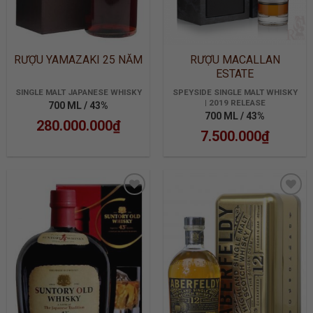
RƯỢU YAMAZAKI 25 NĂM
RƯỢU MACALLAN
ESTATE
SINGLE MALT JAPANESE WHISKY
SPEYSIDE SINGLE MALT WHISKY
| 2019 RELEASE
700 ML / 43%
700 ML / 43%
280.000.000
₫
7.500.000
₫
ADD TO
ADD TO
WISHLIST
WISHLIST