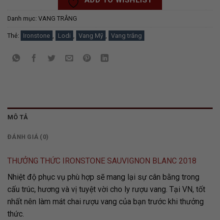
ADD TO WISHLIST
Danh mục:
VANG TRẮNG
Thẻ:
Ironstone
,
Lodi
,
Vang Mỹ
,
Vang trắng
MÔ TẢ
ĐÁNH GIÁ (0)
THƯỞNG THỨC IRONSTONE SAUVIGNON BLANC 2018
Nhiệt độ phục vụ phù hợp sẽ mang lại sự cân bằng trong
cấu trúc, hương và vị tuyệt vời cho ly rượu vang. Tại VN, tốt
nhất nên làm mát chai rượu vang của bạn trước khi thưởng
thức.