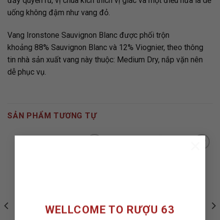
đầy quyến rũ, vị chua kích thích vị giác và một điều nữa là dễ
uống không đậm như vang đỏ.
Vang
Ironstone
Sauvignon Blanc được phối trộn
khoảng 88% Sauvignon Blanc và 12% Viognier, theo thông
tin nhà sản xuất vang này thuộc: Medium Dry, nắp vặn nên
dễ phục vụ.
SẢN PHẨM TƯƠNG TỰ
×
ADD TO
ADD TO
WISHLIST
WISHLIST
WELLCOME TO RƯỢU 63