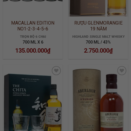
MACALLAN EDITION
RƯỢU GLENMORANGIE
NO1-2-3-4-5-6
19 NĂM
TRỌN BỘ 6 CHAI
HIGHLAND SINGLE MALT WHISKY
700 ML X 6
700 ML / 43%
135.000.000
₫
2.750.000
₫
ADD TO
ADD TO
WISHLIST
WISHLIST