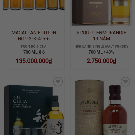
MACALLAN EDITION
RƯỢU GLENMORANGIE
NO1-2-3-4-5-6
19 NĂM
TRỌN BỘ 6 CHAI
HIGHLAND SINGLE MALT WHISKY
700 ML X 6
700 ML / 43%
135.000.000
₫
2.750.000
₫
ADD TO
ADD TO
WISHLIST
WISHLIST