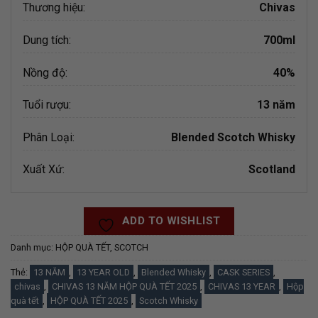
Thương hiệu:
Chivas
Dung tích:
700ml
Nồng độ:
40%
Tuổi rượu:
13 năm
Phân Loại:
Blended Scotch Whisky
Xuất Xứ:
Scotland
ADD TO WISHLIST
Danh mục:
HỘP QUÀ TẾT
,
SCOTCH
Thẻ:
13 NĂM
,
13 YEAR OLD
,
Blended Whisky
,
CASK SERIES
,
chivas
,
CHIVAS 13 NĂM HỘP QUÀ TẾT 2025
,
CHIVAS 13 YEAR
,
Hộp
quà tết
,
HỘP QUÀ TẾT 2025
,
Scotch Whisky