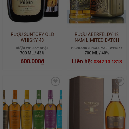
RƯỢU SUNTORY OLD
RƯỢU ABERFELDY 12
WHISKY 43
NĂM LIMITED BATCH
2905
RƯỢU WHISKY NHẬT
HIGHLAND SINGLE MALT WHISKY
700 ML / 43%
700 ML / 40%
600.000
₫
Liên hệ:
0842.13.1818
ADD TO
ADD TO
WISHLIST
WISHLIST