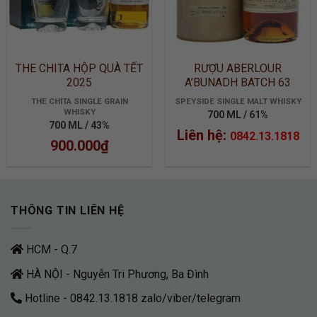
THE CHITA HỘP QUÀ TẾT
RƯỢU ABERLOUR
2025
A’BUNADH BATCH 63
THE CHITA SINGLE GRAIN
SPEYSIDE SINGLE MALT WHISKY
WHISKY
700 ML / 61%
700 ML / 43%
Liên hệ:
0842.13.1818
900.000
₫
THÔNG TIN LIÊN HỆ
HCM - Q.7
HÀ NỘI - Nguyễn Tri Phương, Ba Đình
Hotline - 0842.13.1818 zalo/viber/telegram