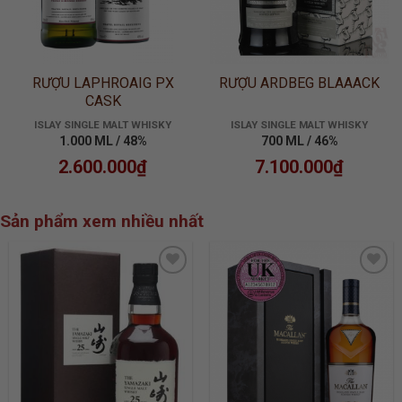
RƯỢU LAPHROAIG PX
RƯỢU ARDBEG BLAAACK
CASK
ISLAY SINGLE MALT WHISKY
ISLAY SINGLE MALT WHISKY
1.000 ML / 48%
700 ML / 46%
2.600.000
₫
7.100.000
₫
Sản phẩm xem nhiều nhất
ADD TO
ADD TO
WISHLIST
WISHLIST