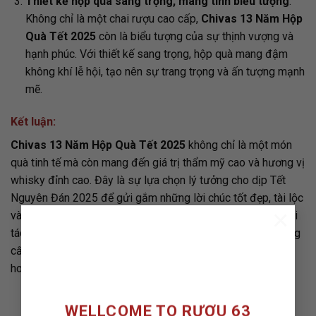
Thiết kế hộp quà sang trọng, mang tính biểu tượng
:
Không chỉ là một chai rượu cao cấp,
Chivas 13 Năm Hộp
Quà Tết 2025
còn là biểu tượng của sự thịnh vượng và
hạnh phúc. Với thiết kế sang trọng, hộp quà mang đậm
không khí lễ hội, tạo nên sự trang trọng và ấn tượng mạnh
mẽ.
Kết luận:
Chivas 13 Năm Hộp Quà Tết 2025
không chỉ là một món
quà tinh tế mà còn mang đến giá trị thẩm mỹ cao và hương vị
whisky đỉnh cao. Đây là sự lựa chọn lý tưởng cho dịp Tết
Nguyên Đán 2025 để gửi gắm những lời chúc tốt đẹp, tài lộc
×
và thịnh vượng đến những người thân yêu, bạn bè, hoặc đối
tác kinh doanh. Với thiết kế hộp quà bắt mắt, chai rượu đẳng
cấp và hương vị đặc biệt, Chivas 13 Năm sẽ là món quà
hoàn hảo để khởi đầu năm mới đầy may mắn và niềm vui.
WELLCOME TO RƯỢU 63