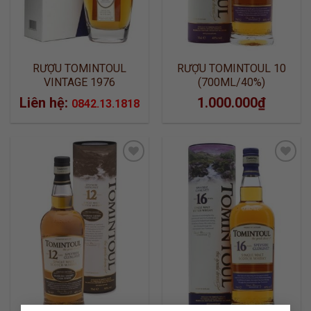
RƯỢU TOMINTOUL
RƯỢU TOMINTOUL 10
VINTAGE 1976
(700ML/40%)
(700ML/40%)
Liên hệ:
1.000.000
₫
0842.13.1818
ADD TO
ADD TO
WISHLIST
WISHLIST