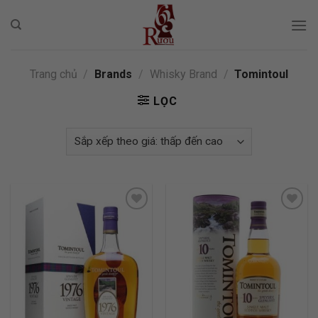
Skip
to
content
Trang chủ
/
Brands
/
Whisky Brand
/
Tomintoul
LỌC
ADD TO
ADD TO
WISHLIST
WISHLIST