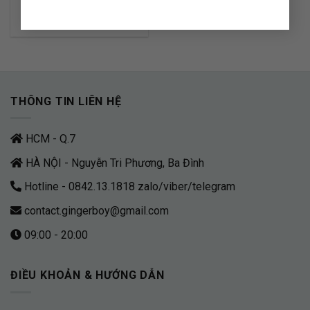
8.500.000
₫
THÔNG TIN LIÊN HỆ
HCM - Q.7
HÀ NỘI - Nguyễn Tri Phương, Ba Đình
Hotline - 0842.13.1818 zalo/viber/telegram
contact.gingerboy@gmail.com
09:00 - 20:00
ĐIỀU KHOẢN & HƯỚNG DẪN