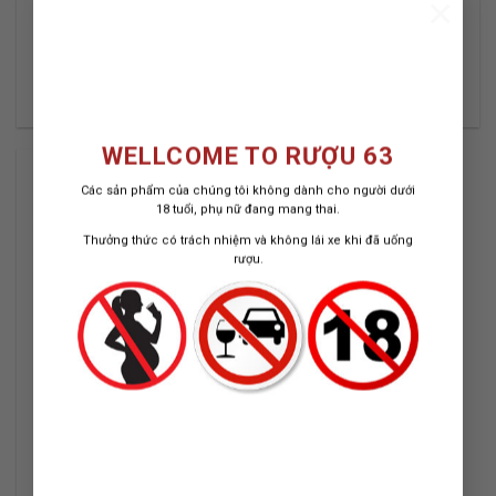
×
TOMINTOUL 12
RƯỢU TOMINTOUL 16
(700ML/40%)
(700ML/40%)
1.500.000
₫
1.870.000
₫
WELLCOME TO RƯỢU 63
Các sản phẩm của chúng tôi không dành cho người dưới
18 tuổi, phụ nữ đang mang thai.
Thưởng thức có trách nhiệm và không lái xe khi đã uống
ADD TO
rượu.
WISHLIST
RƯỢU TOMINTOUL 25
(700ML/43%)