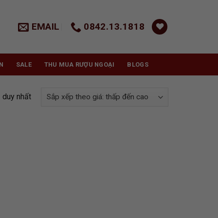
EMAIL
0842.13.1818
N
SALE
THU MUA RƯỢU NGOẠI
BLOGS
ả duy nhất