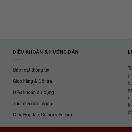
ĐIỀU KHOẢN & HƯỚNG DẪN
L
T
Bảo mật thông tin
p
Giao hàng & Đổi trả
d
nă
Điều khoản sử dụng
s
Thu mua rượu ngoại
th
C
CTV, Hợp tác, Cơ hội việc làm