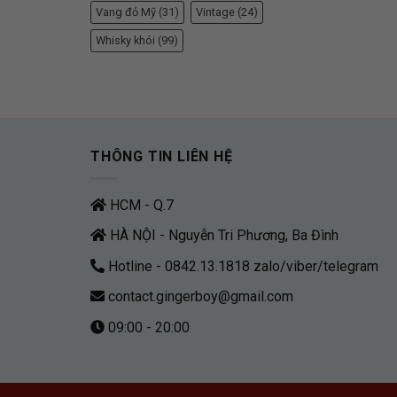
Vang đỏ Mỹ
(31)
Vintage
(24)
Whisky khói
(99)
THÔNG TIN LIÊN HỆ
HCM - Q.7
HÀ NỘI - Nguyễn Tri Phương, Ba Đình
Hotline - 0842.13.1818 zalo/viber/telegram
contact.gingerboy@gmail.com
09:00 - 20:00