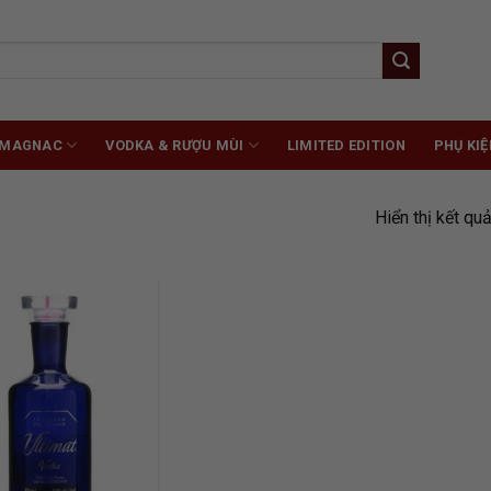
RMAGNAC
VODKA & RƯỢU MÙI
LIMITED EDITION
PHỤ KIỆ
Hiển thị kết qu
ADD TO
WISHLIST