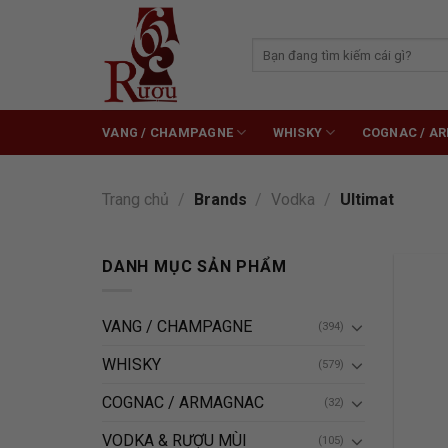
Skip
to
Tìm
content
kiếm:
VANG / CHAMPAGNE
WHISKY
COGNAC / A
Trang chủ
/
Brands
/
Vodka
/
Ultimat
DANH MỤC SẢN PHẨM
VANG / CHAMPAGNE
(394)
WHISKY
(579)
COGNAC / ARMAGNAC
(32)
VODKA & RƯỢU MÙI
(105)