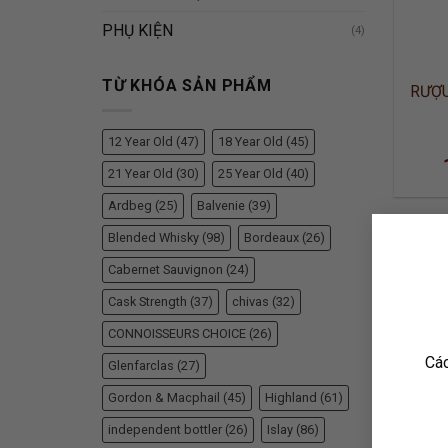
PHỤ KIỆN
(4)
TỪ KHÓA SẢN PHẨM
RƯỢU
12 Year Old
(47)
18 Year Old
(45)
21 Year Old
(30)
25 Year Old
(40)
Ardbeg
(25)
Balvenie
(39)
Blended Whisky
(98)
Bordeaux
(26)
Cabernet Sauvignon
(24)
Cask Strength
(37)
chivas
(32)
CONNOISSEURS CHOICE
(26)
Các
Glenfarclas
(27)
Gordon & Macphail
(45)
Highland
(61)
independent bottler
(26)
Islay
(86)