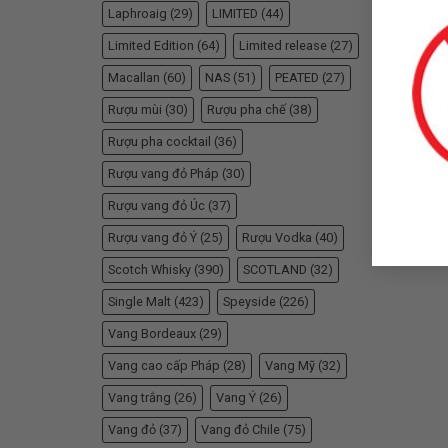
Laphroaig
(29)
LIMITED
(44)
Limited Edition
(64)
Limited release
(27)
Macallan
(60)
NAS
(51)
PEATED
(27)
Rượu mùi
(30)
Rượu pha chế
(38)
Rượu pha cocktail
(36)
Rượu vang đỏ Pháp
(30)
Rượu vang đỏ Úc
(37)
Rượu vang đỏ Ý
(25)
Rượu Vodka
(40)
Scotch Whisky
(390)
SCOTLAND
(32)
Single Malt
(423)
Speyside
(226)
Vang Bordeaux
(29)
Vang cao cấp Pháp
(28)
Vang Mỹ
(32)
Vang trắng
(26)
Vang Ý
(26)
Vang đỏ
(37)
Vang đỏ Chile
(75)