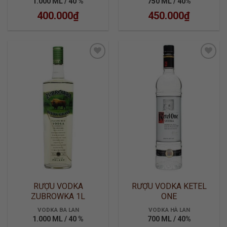
1.000 ML / 40 %
750 ML / 40%
400.000
₫
450.000
₫
ADD TO
ADD TO
WISHLIST
WISHLIST
RƯỢU VODKA
RƯỢU VODKA KETEL
ZUBROWKA 1L
ONE
VODKA BA LAN
VODKA HÀ LAN
1.000 ML / 40 %
700 ML / 40%