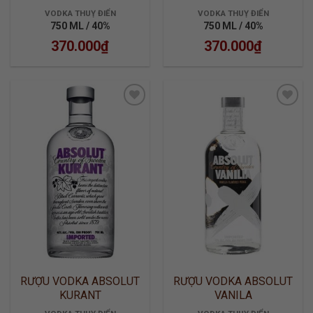
VODKA THUỴ ĐIỂN
VODKA THUỴ ĐIỂN
750 ML / 40%
750 ML / 40%
370.000
₫
370.000
₫
ADD TO
ADD TO
WISHLIST
WISHLIST
RƯỢU VODKA ABSOLUT
RƯỢU VODKA ABSOLUT
KURANT
VANILA