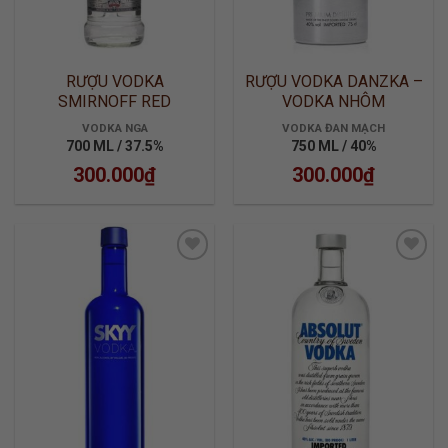
RƯỢU VODKA
RƯỢU VODKA DANZKA –
SMIRNOFF RED
VODKA NHÔM
VODKA NGA
VODKA ĐAN MẠCH
700 ML / 37.5%
750 ML / 40%
300.000
₫
300.000
₫
ADD TO
ADD TO
WISHLIST
WISHLIST