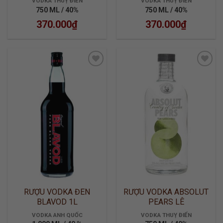
VODKA THUỴ ĐIỂN
VODKA THUỴ ĐIỂN
750 ML / 40%
750 ML / 40%
370.000
₫
370.000
₫
ADD TO
ADD TO
WISHLIST
WISHLIST
RƯỢU VODKA ĐEN
RƯỢU VODKA ABSOLUT
BLAVOD 1L
PEARS LÊ
VODKA ANH QUỐC
VODKA THUỴ ĐIỂN