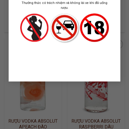
SMIRNOFF COCONUT
MANDRIN CAM
Thưởng thức có trách nhiệm và không lái xe khi đã uống
rượu.
VODKA NGA
VODKA THUỴ ĐIỂN
750 ML / 40%
750 ML / 40%
370.000
₫
370.000
₫
ADD TO
ADD TO
WISHLIST
WISHLIST
RƯỢU VODKA ABSOLUT
RƯỢU VODKA ABSOLUT
APEACH ĐÀO
RASPBERRI DÂU