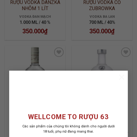
RƯỢU VODKA DANZKA
RƯỢU VODKA CỎ
NHÔM 1 LÍT
ZUBROWKA
VODKA ĐAN MẠCH
VODKA BA LAN
1.000 ML / 40 %
700 ML / 40%
350.000
₫
350.000
₫
×
ADD TO
ADD TO
WISHLIST
WISHLIST
WELLCOME TO RƯỢU 63
Các sản phẩm của chúng tôi không dành cho người dưới
18 tuổi, phụ nữ đang mang thai.
RƯỢU VODKA
RƯỢU VODKA ABSOLUT