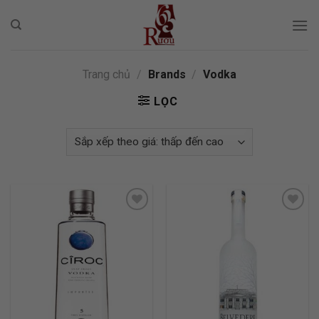
Skip
to
content
Trang chủ
/
Brands
/
Vodka
LỌC
ADD TO
ADD TO
WISHLIST
WISHLIST