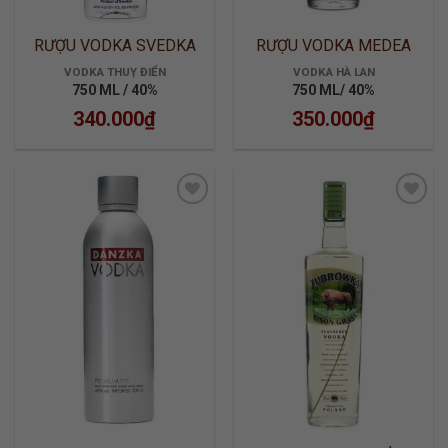
RƯỢU VODKA SVEDKA
RƯỢU VODKA MEDEA
VODKA THUỴ ĐIỂN
VODKA HÀ LAN
750 ML / 40%
750 ML/ 40%
340.000
₫
350.000
₫
ADD TO
ADD TO
WISHLIST
WISHLIST