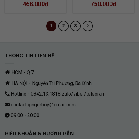
468.000
₫
750.000
₫
1
2
3
THÔNG TIN LIÊN HỆ
HCM - Q.7
HÀ NỘI - Nguyễn Tri Phương, Ba Đình
Hotline - 0842.13.1818 zalo/viber/telegram
contact.gingerboy@gmail.com
09:00 - 20:00
ĐIỀU KHOẢN & HƯỚNG DẪN