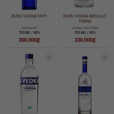
RƯỢU VODKA SKYY
RƯỢU VODKA ABSOLUT
TRẮNG
VODKA MỸ
VODKA THUỴ ĐIỂN
750 ML / 40%
750 ML / 40%
300.000
₫
330.000
₫
ADD TO
ADD TO
WISHLIST
WISHLIST