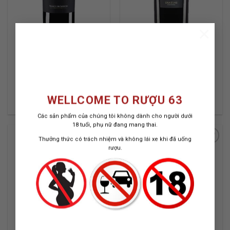
×
RƯỢU VANG I MURI
RƯỢU VANG FARNESE
NEGROAMARO
EDIZIONE CINQUE
AUTOCTONI
VANG Ý
VANG Ý
750 ML / 13.5%
750 ML / 14%
340.000
₫
1.350.000
₫
WELLCOME TO RƯỢU 63
Các sản phẩm của chúng tôi không dành cho người dưới
18 tuổi, phụ nữ đang mang thai.
Thưởng thức có trách nhiệm và không lái xe khi đã uống
rượu.
ADD TO
ADD TO
WISHLIST
WISHLIST