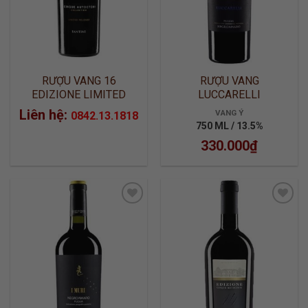
RƯỢU VANG 16
RƯỢU VANG
EDIZIONE LIMITED
LUCCARELLI
RELEASE
NEGROAMARO
Liên hệ:
VANG Ý
0842.13.1818
750 ML / 13.5%
330.000
₫
ADD TO
ADD TO
WISHLIST
WISHLIST