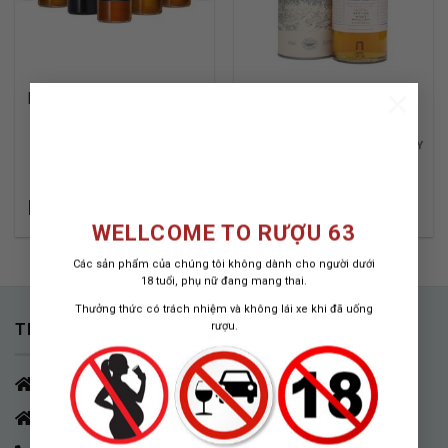
×
BST GAME OF THRONES
RƯỢU OBAN 14 NĂM
WHISKY 9 BOTTLES
COMPLETE WHISKY
HIGHLAND SINGLE MALT WHISKY
COLLECTION
700 ML / 43%
9 BOTTLES
1.550.000
₫
Liên hệ:
0842.13.1818
WELLCOME TO RƯỢU 63
Các sản phẩm của chúng tôi không dành cho người dưới
18 tuổi, phụ nữ đang mang thai.
Thưởng thức có trách nhiệm và không lái xe khi đã uống
rượu.
THÔNG TIN LIÊN HỆ
HCM - Q.7
HÀ NỘI - Nguyễn Tri Phương, Ba Đình