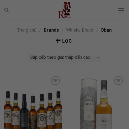
Skip
to
content
Trang chủ
/
Brands
/
Whisky Brand
/
Oban
LỌC
ADD TO
ADD TO
WISHLIST
WISHLIST