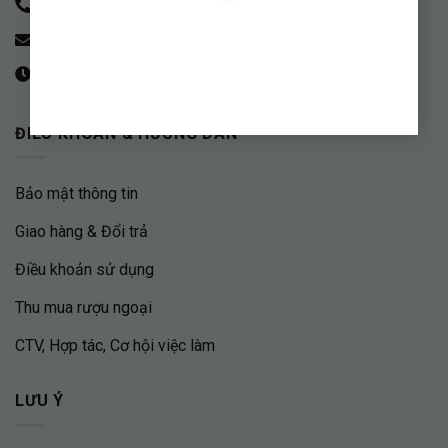
Hotline - 0842.13.1818 zalo/viber/telegram
contact.gingerboy@gmail.com
09:00 - 20:00
ĐIỀU KHOẢN & HƯỚNG DẪN
Bảo mật thông tin
Giao hàng & Đổi trả
Điều khoản sử dụng
Thu mua rượu ngoại
CTV, Hợp tác, Cơ hội việc làm
LƯU Ý